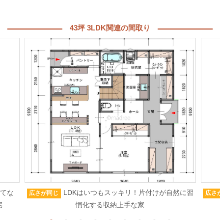
43坪 3LDK関連の間取り
もてな
LDKはいつもスッキリ！片付けが自然に習
広さが同じ
広さ
宅
慣化する収納上手な家