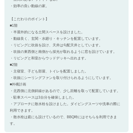
・効率の良い動線の家。
【こだわりのポイント】
■1階
・半屋外的になる土間スペースを設けました。
・動線良く、玄関・水廻り・キッチンを配置しています。
・リビングに吹抜を設け、天井は勾配天井としています。
・吹抜の東西側と南側から採光が取れるように窓を設けています。
・リビングと和室からウッドデッキへ出れます。
■2階
・主寝室、子ども部屋、トイレを配置しました。
・吹抜にシーリングファンを取り付けられるようにしています。
■外構計画
・北西側に北側斜線があるので、少し距離を取って配置しています。
・駐車スペースは3台分を確保しました。
・アプローチに散水栓を設けました。ダイビングスーツや洗車の際に
利用できます。
・散水栓は庭にも設けているので、BBQ時にはそちらを利用できま
す。