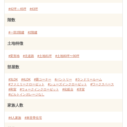
#42坪～45坪
#43坪
階数
#一部2階建
#2階建
土地特徴
#変形地
#北道路
#土地81坪
#土地80坪〜90坪
部屋数
#3LDK
#4LDK
#畳コーナー
#パントリー
#ランドリールーム
#ファミリークローゼット
#シューズインクローゼット
#ワークスペース
#和室
#ウォークインクローゼット
#化粧台
#洋室
#ビルトインガレージなし
家族人数
#4人家族
#単世帯住宅