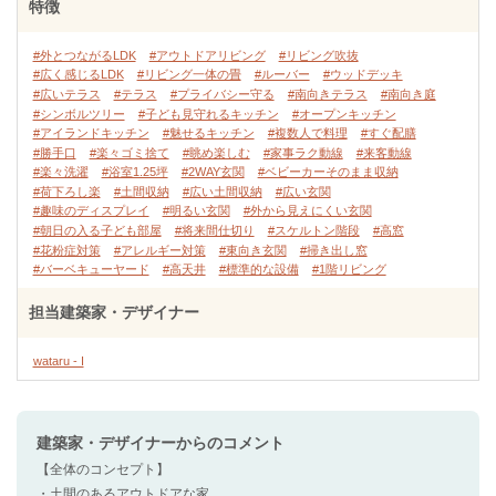
特徴
#外とつながるLDK
#アウトドアリビング
#リビング吹抜
#広く感じるLDK
#リビング一体の畳
#ルーバー
#ウッドデッキ
#広いテラス
#テラス
#プライバシー守る
#南向きテラス
#南向き庭
#シンボルツリー
#子ども見守れるキッチン
#オープンキッチン
#アイランドキッチン
#魅せるキッチン
#複数人で料理
#すぐ配膳
#勝手口
#楽々ゴミ捨て
#眺め楽しむ
#家事ラク動線
#来客動線
#楽々洗濯
#浴室1.25坪
#2WAY玄関
#ベビーカーそのまま収納
#荷下ろし楽
#土間収納
#広い土間収納
#広い玄関
#趣味のディスプレイ
#明るい玄関
#外から見えにくい玄関
#朝日の入る子ども部屋
#将来間仕切り
#スケルトン階段
#高窓
#花粉症対策
#アレルギー対策
#東向き玄関
#掃き出し窓
#バーベキューヤード
#高天井
#標準的な設備
#1階リビング
担当建築家・デザイナー
wataru - I
建築家・デザイナー
からのコメント
【全体のコンセプト】
・土間のあるアウトドアな家。