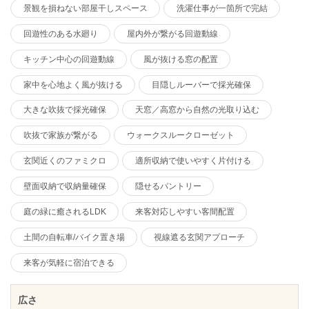
景観を損ねない部屋干しスペース
洗濯仕事が一箇所で完結
回遊性のある水廻り
屋内外が繋がる回遊動線
キッチン中心の回遊動線
風が抜ける窓の配置
家中を心地よく風が抜ける
目隠しルーバーで採光確保
大きな吹抜で採光確保
天窓／高窓から自然の光取り込む
吹抜で家族が繋がる
ウォークスルークローゼット
玄関近くのファミクロ
適所収納で使いやすく片付ける
壁面収納で収納量確保
隠せるパントリー
庭の緑に癒されるLDK
来客対応しやすい客間配置
土間の自転車/バイク置き場
視線遮る玄関アプローチ
来客が気軽に宿泊できる
広さ