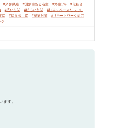
#来客動線
#開放感ある浴室
#浴室1坪
#化粧台
納
#広い玄関
#明るい玄関
#駐車スペースたっぷり
寝室
#掃き出し窓
#感染対策
#リモートワーク対応
ング
います。