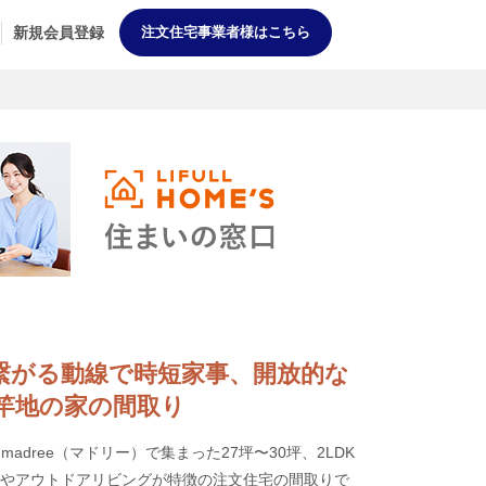
新規会員登録
注文住宅事業者様はこちら
DK] 繋がる動線で時短家事、開放的な
竿地の家の間取り
dree（マドリー）で集まった27坪〜30坪、2LDK
Kやアウトドアリビングが特徴の注文住宅の間取りで