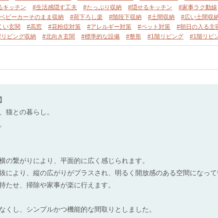
るキッチン
#生活感隠す工夫
#たっぷり収納
#隠せるキッチン
#家事ラク動線
#ベビーカーそのまま収納
#荷下ろし楽
#階段下収納
#土間収納
#広い土間収
くい玄関
#高窓
#花粉症対策
#アレルギー対策
#ペット対策
#朝日の入る主
#リビング収納
#北向き玄関
#標準的な設備
#整形
#1階リビング
#1階リビ
】
、猫との暮らし。
。
横の繋がりにより、平面的に広く感じられます。
抜により、縦の広がりがプラスされ、明るく開放感のある空間になって
持たせ、掃除や家事が楽に行えます。
なくし、シンプルかつ機能的な間取りとしました。