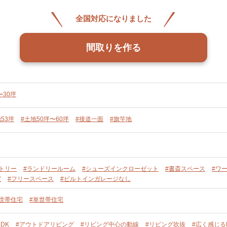
全国対応になりました
間取りを作る
〜30坪
53坪
#土地50坪〜60坪
#接道一面
#旗竿地
トリー
#ランドリールーム
#シューズインクローゼット
#書斎スペース
#ワ
室
#フリースペース
#ビルトインガレージなし
単世帯住宅
#単世帯住宅
DK
#アウトドアリビング
#リビング中心の動線
#リビング吹抜
#広く感じる