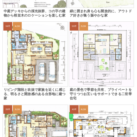
中庭デッキからの採光抜群、コの字の建
緑に囲まれ身も心も開放的に、アウトド
物から桜並木のロケーションを楽しむ家
ア好きが集う賑やかな家
34坪
4LDK
53坪
2LDK
リビング階段と吹抜で家族を近くに感じ
庭の景色で季節を共有、プライベートを
る、明るさと開放感のある台形地に建つ
守りつつお互いをサポートできる二世帯
家
住宅
39坪
3LDK
40坪
4LDK