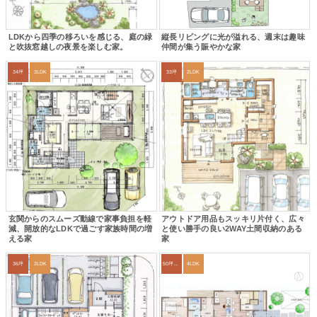
LDKから四季の移ろいを感じる、庭の緑
縦長リビングに光が溢れる、週末は趣味
と吹抜窓越しの夜景を楽しむ家。
仲間が集う賑やかな家
34坪
3LDK
33坪
2LDK
玄関からのスムーズ動線で家事負担を軽
アウトドア用品もスッキリ片付く、広々
減、開放的なLDKで過ごす家族時間の増
と使い勝手の良い2WAY土間収納のある
える家
家
36坪
2LDK
50坪以上
4LDK