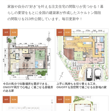
家族や自分の”好き”を叶える注文住宅の間取りが見つかる！暮
らしの要望をもとに全国の建築家が作成したスケルトン階段
の間取りを213件公開しています。毎日更新中！
30坪
3LDK
45坪
4LDK
今日の気分で出勤場所を選択できる、
上手に気持ちを切り替える工夫、
ON/OFF両方で心地よく過ごせる居場所
ON/OFFを別空間で過ごせる台形地の家
のある家
58坪
6LDK
52坪
2LDK