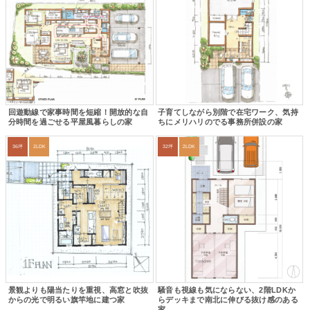
回遊動線で家事時間を短縮！開放的な自
子育てしながら別階で在宅ワーク、気持
分時間を過ごせる平屋風暮らしの家
ちにメリハリのでる事務所併設の家
36坪
2LDK
32坪
2LDK
景観よりも陽当たりを重視、高窓と吹抜
騒音も視線も気にならない、2階LDKか
からの光で明るい旗竿地に建つ家
らデッキまで南北に伸びる抜け感のある
家