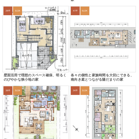
28坪
3LDK
47坪
6LDK
壁面活用で理想のスペース確保、明るく
各々の個性と家族時間を大切にできる、
のびやかな狭小地の家
南向き庭とつながる陽だまりの家
38坪
3LDK
34坪
2LDK