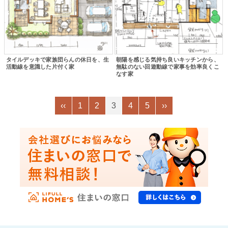
タイルデッキで家族団らんの休日を、生
朝陽を感じる気持ち良いキッチンから、
活動線を意識した片付く家
無駄のない回遊動線で家事を効率良くこ
なす家
‹‹
1
2
3
4
5
››