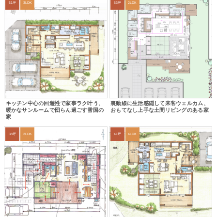
51坪
3LDK
63坪
2LDK
キッチン中心の回遊性で家事ラク叶う、
裏動線に生活感隠して来客ウェルカム、
暖かなサンルームで団らん過ごす雪国の
おもてなし上手な土間リビングのある家
家
38坪
3LDK
41坪
4LDK