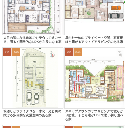
人目の気になる角地でも安心して過ごせ
屋内外一体のプライベート空間、家事動
る、明るく開放的なLDKが主役になる家
線と繋がるアウトドアリビングのある家
64坪
4LDK
36坪
2LDK
水廻りとファミクロを一体化、光と風の
スキップダウンのサブリビングで散らか
抜ける多目的な洗濯空間のある家
り防止、子ども達がLDKで思い切り遊べ
る家