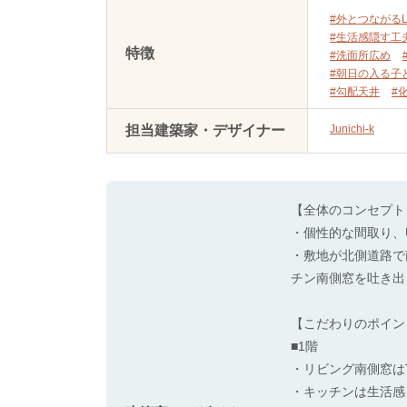
#外とつながるL
#生活感隠す工
特徴
#洗面所広め
#朝日の入る子
#勾配天井
#
担当建築家・デザイナー
Junichi-k
【全体のコンセプト
・個性的な間取り、
・敷地が北側道路で
チン南側窓を吐き出
【こだわりのポイン
■1階
・リビング南側窓は
・キッチンは生活感