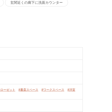
玄関近くの廊下に洗面カウンター
クローゼット
#書斎スペース
#ワークスペース
#洋室