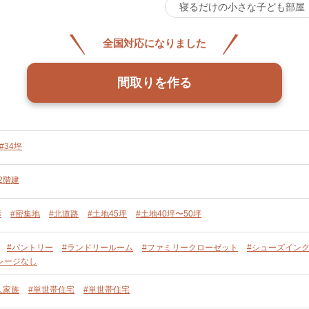
寝るだけの小さな子ども部屋
全国対応になりました
間取りを作る
#34坪
2階建
形
#密集地
#北道路
#土地45坪
#土地40坪〜50坪
#パントリー
#ランドリールーム
#ファミリークローゼット
#シューズイン
レージなし
人家族
#単世帯住宅
#単世帯住宅