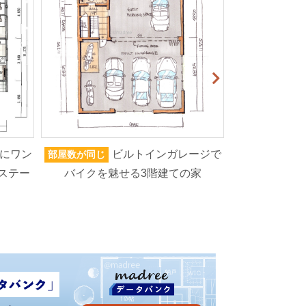
にワン
ビルトインガレージで
部屋数が同じ
家族人数が同じ
ステー
バイクを魅せる3階建ての家
ろいろなもの
高