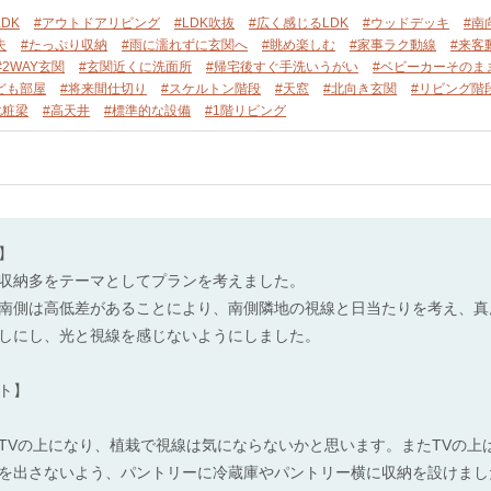
DK
#アウトドアリビング
#LDK吹抜
#広く感じるLDK
#ウッドデッキ
#南
夫
#たっぷり収納
#雨に濡れずに玄関へ
#眺め楽しむ
#家事ラク動線
#来客
#2WAY玄関
#玄関近くに洗面所
#帰宅後すぐ手洗いうがい
#ベビーカーそのま
ども部屋
#将来間仕切り
#スケルトン階段
#天窓
#北向き玄関
#リビング階
化粧梁
#高天井
#標準的な設備
#1階リビング
】
収納多をテーマとしてプランを考えました。
南側は高低差があることにより、南側隣地の視線と日当たりを考え、真
しにし、光と視線を感じないようにしました。
ト】
TVの上になり、植栽で視線は気にならないかと思います。またTVの上
を出さないよう、パントリーに冷蔵庫やパントリー横に収納を設けまし