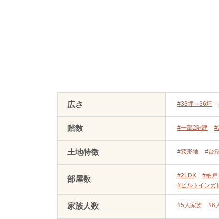
広さ
#33坪～36坪
階数
#一部2階建
#
土地特徴
#変形地
#台
#2LDK
#納戸
部屋数
#ビルトインガ
家族人数
#5人家族
#6