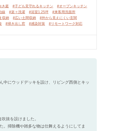
向き庭
#子ども見守れるキッチン
#オープンキッチン
動線
#楽々洗濯
#浴室1.25坪
#来客用洗面所
ま収納
#広い土間収納
#外から見えにくい玄関
段
#掃き出し窓
#感染対策
#リモートワーク対応
ん中にウッドデッキを設け、リビング西側とキッ
は吹抜を設けました。
た。掃除機や雑多な物は仕舞えるようにしてま