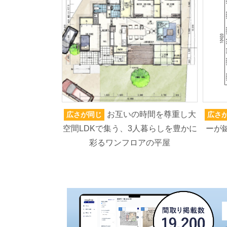
お互いの時間を尊重し大
広さが同じ
広さ
空間LDKで集う、3人暮らしを豊かに
ーが
彩るワンフロアの平屋