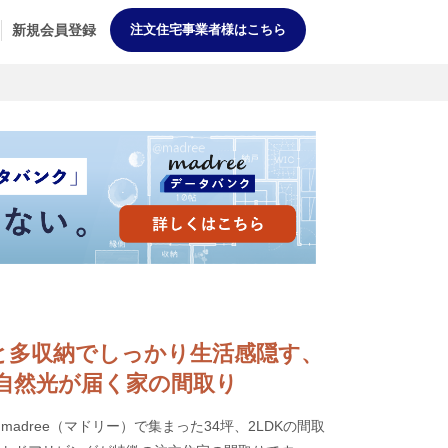
新規会員登録
注文住宅事業者様はこちら
裏動線と多収納でしっかり生活感隠す、
自然光が届く家の間取り
adree（マドリー）で集まった34坪、2LDKの間取