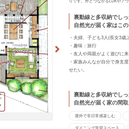
りです。外とつながるLDKやア
裏動線と多収納でしっ
自然光が届く家はこの
・夫婦、子ども3人(長女3歳,
・趣味：旅行
・友人や両親がよく遊びに来
・家族みんなが自分で身支度
せたい。
裏動線と多収納でしっ
自然光が届く家の間取
屋外で非日常感楽しむ
ダイニング学習スペース