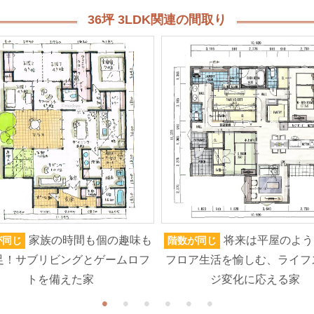
36坪 3LDK関連の間取り
家族の時間も個の趣味も
将来は平屋のよう
が同じ
階数が同じ
足！サブリビングとゲームロフ
フロア生活を愉しむ、ライフ
トを備えた家
ジ変化に応える家