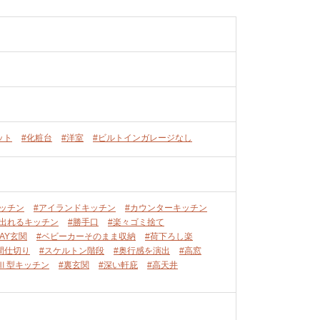
ット
#化粧台
#洋室
#ビルトインガレージなし
ッチン
#アイランドキッチン
#カウンターキッチン
ぐ出れるキッチン
#勝手口
#楽々ゴミ捨て
WAY玄関
#ベビーカーそのまま収納
#荷下ろし楽
間仕切り
#スケルトン階段
#奥行感を演出
#高窓
#Ⅱ型キッチン
#裏玄関
#深い軒庇
#高天井