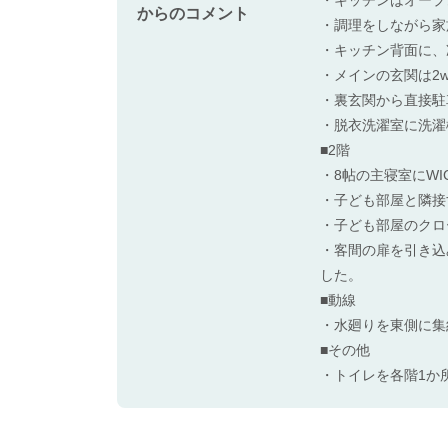
からのコメント
・調理をしながら家
・キッチン背面に、
・メインの玄関は2
・裏玄関から直接駐
・脱衣洗濯室に洗濯
■2階
・8帖の主寝室にW
・子ども部屋と隣接
・子ども部屋のクロ
・客間の扉を引き込
した。
■動線
・水廻りを東側に集
■その他
・トイレを各階1か