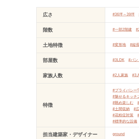
広さ
#36坪～39坪
階数
#一部2階建
#
土地特徴
#変形地
#縦
部屋数
#3LDK
#パン
家族人数
#2人家族
#3
#プライバシー
#魅せるキッチ
#眺め楽しむ
特徴
#土間収納
#
#花粉症対策
#標準的な設備
担当建築家・デザイナー
ground