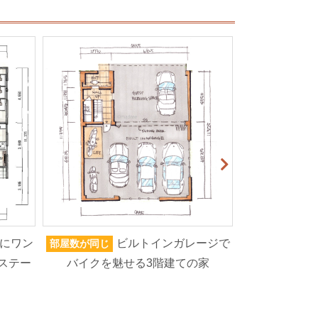
にワン
ビルトインガレージで
部屋数が同じ
家族人数が同じ
ステー
バイクを魅せる3階建ての家
ろいろなもの
高