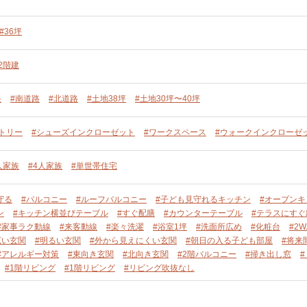
#36坪
2階建
長
#南道路
#北道路
#土地38坪
#土地30坪〜40坪
トリー
#シューズインクローゼット
#ワークスペース
#ウォークインクローゼ
人家族
#4人家族
#単世帯住宅
守る
#バルコニー
#ルーフバルコニー
#子ども見守れるキッチン
#オープンキ
ン
#キッチン横並びテーブル
#すぐ配膳
#カウンターテーブル
#テラスにす
#家事ラク動線
#来客動線
#楽々洗濯
#浴室1坪
#洗面所広め
#化粧台
#2
広い玄関
#明るい玄関
#外から見えにくい玄関
#朝日の入る子ども部屋
#将来
#アレルギー対策
#東向き玄関
#北向き玄関
#2階バルコニー
#掃き出し窓
#1階リビング
#1階リビング
#リビング吹抜なし