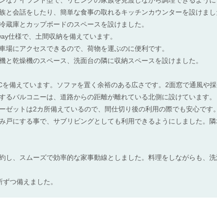
族と会話をしたり、簡単な食事の取れるキッチンカウンターを設けまし
冷蔵庫とカップボードのスペースを設けました。
way仕様で、土間収納を備えています。
車場にアクセスできるので、荷物を運ぶのに便利です。
機と乾燥機のスペース、洗面台の隣に収納スペースを設けました。
ICを備えています。ソファを置く余裕のある広さです。2面窓で通風や
するバルコニーは、道路からの距離が離れている北側に設けています。
ーゼットは2カ所備えているので、間仕切り後の利用の際でも安心です
み戸にする事で、サブリビングとしても利用できるようにしました。隣
約し、スムーズで効率的な家事動線としました。料理をしながらも、洗
所ずつ備えました。