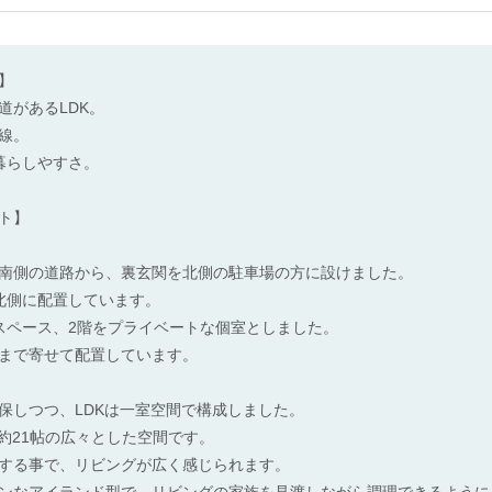
】
道があるLDK。
線。
暮らしやすさ。
ト】
南側の道路から、裏玄関を北側の駐車場の方に設けました。
北側に配置しています。
スペース、2階をプライベートな個室としました。
まで寄せて配置しています。
保しつつ、LDKは一室空間で構成しました。
て約21帖の広々とした空間です。
する事で、リビングが広く感じられます。
ンなアイランド型で、リビングの家族を見渡しながら調理できるように