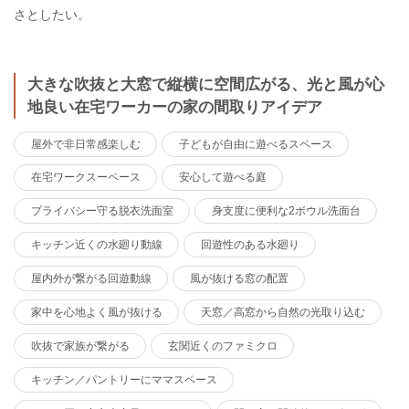
さとしたい。
大きな吹抜と大窓で縦横に空間広がる、光と風が心
地良い在宅ワーカーの家の間取りアイデア
屋外で非日常感楽しむ
子どもが自由に遊べるスペース
在宅ワークスーペース
安心して遊べる庭
プライバシー守る脱衣洗面室
身支度に便利な2ボウル洗面台
キッチン近くの水廻り動線
回遊性のある水廻り
屋内外が繋がる回遊動線
風が抜ける窓の配置
家中を心地よく風が抜ける
天窓／高窓から自然の光取り込む
吹抜で家族が繋がる
玄関近くのファミクロ
キッチン／パントリーにママスペース