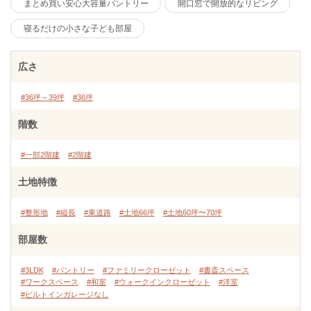
まとめ買い安心大容量パントリー
開口窓で開放的なリビング
寝るだけの小さな子ども部屋
広さ
#36坪～39坪
#36坪
階数
#一部2階建
#2階建
土地特徴
#整形地
#縦長
#東道路
#土地66坪
#土地60坪〜70坪
部屋数
#3LDK
#パントリー
#ファミリークローゼット
#書斎スペース
#ワークスペース
#和室
#ウォークインクローゼット
#洋室
#ビルトインガレージなし