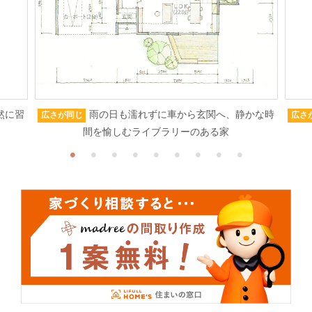
然に習
雨の日も濡れずに車から玄関へ、静かな時
広さが同じ
広さ
間を愉しむライブラリーのある家