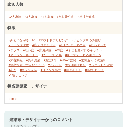
家族人数
#2人家族
#3人家族
#4人家族
#単世帯住宅
#単世帯住宅
特徴
#外とつながるLDK
#アウトドアリビング
#リビング中心の動線
#リビング吹抜
#広く感じるLDK
#リビング一体の畳
#広いテラス
#テラス
#広い庭
#家庭菜園
#中庭
#子ども見守れるキッチン
#アイランドキッチン
#たっぷり収納
#庭にすぐ出れるキッチン
#来客動線
#楽々洗濯
#浴室1坪
#2WAY玄関
#玄関近くに洗面所
#帰宅後すぐ手洗いうがい
#広い玄関
#将来間仕切り
#スケルトン階段
#高窓
#南向き玄関
#リビング階段
#掃き出し窓
#1階リビング
#1階リビング
担当建築家・デザイナー
d-mas
建築家・デザイナー
からのコメント
【全体のコンセプト】