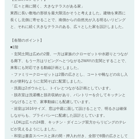
「広々と南に開く、大きなテラスがある家」
東西に長い敷地の形状を最大限活かそうと考えました。建物を東西に
長くし北側に寄せることで、南側からの自然光が入る明るいリビング
と、それに続く大きなテラスのある、広々とした家を設計しました。
【各階のポイント】
■1階
・玄関土間は広めの2畳、一方は家族のクローゼットや水廻りとつなが
る廊下、もう一方はリビングへとつながる2WAYの玄関とすることで、
来客にも対応できる動線計画としました。
・ファミリークローゼットは2畳の広さとし、コートや靴などの出し入
れが便利なように玄関そばに配置しました。
・洗面は2ボウルとし、トイレとつながる計画としています。
・脱衣室は洗濯機と脱衣収納があり、パントリーを介してキッチンと
つなげることで、家事動線にも配慮しています。
・浴室は1616サイズ、窓は中庭に面して設けることで、明るさは確保
しながらも、プライバシーに配慮した設計としています。
・LDKは広々の24畳、キッチン・ダイニング双方からリビングのテレ
ビが見えるようにしました。
・和室は書斎スペースと床の間・押入れ付き、全部で8畳の広さとして