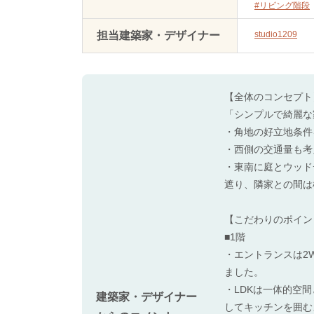
#リビング階段
担当建築家・デザイナー
studio1209
【全体のコンセプト
「シンプルで綺麗な
・角地の好立地条件
・西側の交通量も考
・東南に庭とウッド
遮り、隣家との間は
【こだわりのポイン
■1階
・エントランスは2
ました。
・LDKは一体的空
建築家・デザイナー
してキッチンを囲む