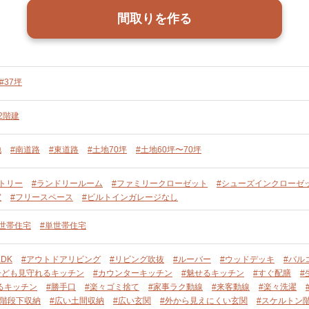
間取りを作る
#37坪
2階建
地
#南道路
#東道路
#土地70坪
#土地60坪〜70坪
トリー
#ランドリールーム
#ファミリークローゼット
#シューズインクローゼ
室
#フリースペース
#ビルトインガレージなし
単世帯住宅
#単世帯住宅
DK
#アウトドアリビング
#リビング吹抜
#ルーバー
#ウッドデッキ
#バル
子ども見守れるキッチン
#カウンターキッチン
#魅せるキッチン
#すぐ配膳
#
るキッチン
#勝手口
#楽々ゴミ捨て
#家事ラク動線
#来客動線
#楽々洗濯
#階段下収納
#広い土間収納
#広い玄関
#外から見えにくい玄関
#スケルトン