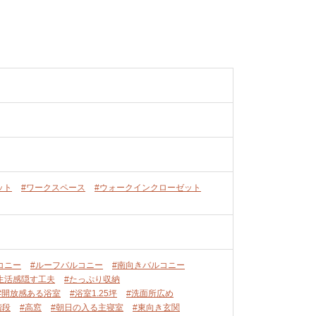
ット
#ワークスペース
#ウォークインクローゼット
コニー
#ルーフバルコニー
#南向きバルコニー
生活感隠す工夫
#たっぷり収納
#開放感ある浴室
#浴室1.25坪
#洗面所広め
階段
#高窓
#朝日の入る主寝室
#東向き玄関