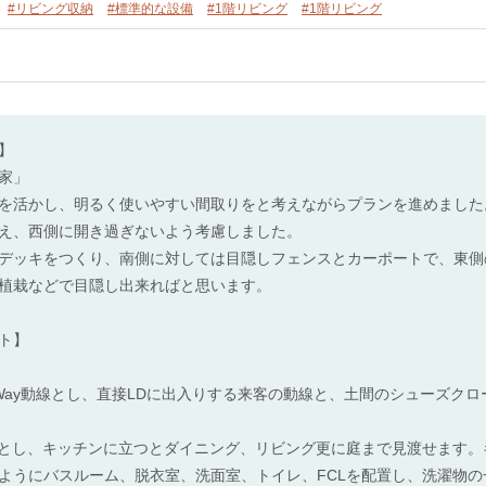
#リビング収納
#標準的な設備
#1階リビング
#1階リビング
】
家」
を活かし、明るく使いやすい間取りをと考えながらプランを進めました
え、西側に開き過ぎないよう考慮しました。
デッキをつくり、南側に対しては目隠しフェンスとカーポートで、東側
植栽などで目隠し出来ればと思います。
ト】
Way動線とし、直接LDに出入りする来客の動線と、土間のシューズク
間とし、キッチンに立つとダイニング、リビング更に庭まで見渡せます
ようにバスルーム、脱衣室、洗面室、トイレ、FCLを配置し、洗濯物