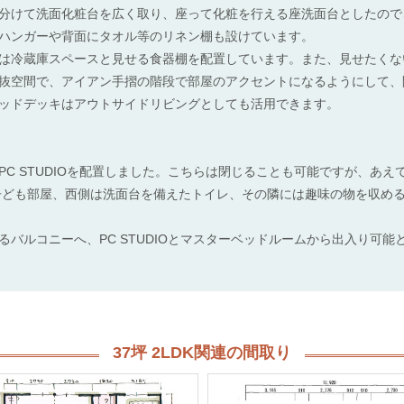
分けて洗面化粧台を広く取り、座って化粧を行える座洗面台としたので
ハンガーや背面にタオル等のリネン棚も設けています。
は冷蔵庫スペースと見せる食器棚を配置しています。また、見せたくな
抜空間で、アイアン手摺の階段で部屋のアクセントになるようにして、
ッドデッキはアウトサイドリビングとしても活用できます。
PC STUDIOを配置しました。こちらは閉じることも可能ですが、あ
子ども部屋、西側は洗面台を備えたトイレ、その隣には趣味の物を収める
るバルコニーへ、PC STUDIOとマスターベッドルームから出入り可
37坪 2LDK関連の間取り