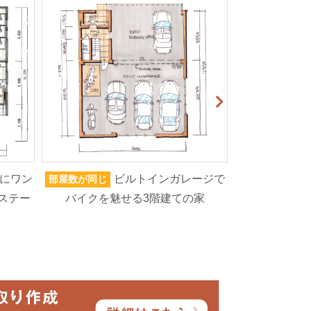
にワン
ビルトインガレージで
部屋数が同じ
家族人数が同じ
ステー
バイクを魅せる3階建ての家
ろいろなもの
高