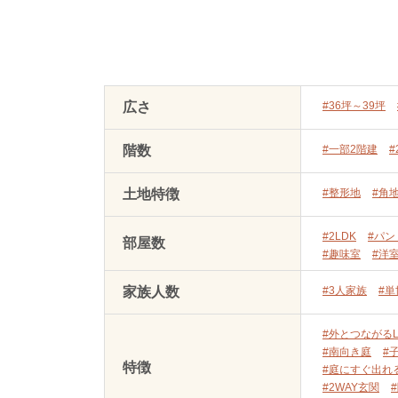
広さ
#36坪～39坪
階数
#一部2階建
#
土地特徴
#整形地
#角
#2LDK
#パン
部屋数
#趣味室
#洋
家族人数
#3人家族
#
#外とつながるL
#南向き庭
#
特徴
#庭にすぐ出れ
#2WAY玄関