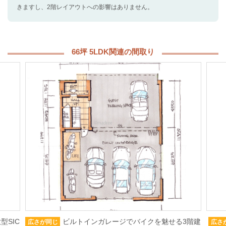
きますし、2階レイアウトへの影響はありません。
66坪 5LDK関連の間取り
型SIC
ビルトインガレージでバイクを魅せる3階建
広さが同じ
広さ