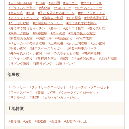
#広く感じるLDK
#L+DK
#床の間
#ルーバー
#ウッドデッキ
#プライバシー守る
#広い庭
#バルコニー
#ルーフバルコニー
#南向き庭
#中庭
#子ども見守れるキッチン
#オープンキッチン
#アイランドキッチン
#複数人で料理
#すぐ配膳
#生活感隠す工夫
#たっぷり収納
#玄関直結パントリー
#雨に濡れずに玄関へ
#庭にすぐ出れるキッチン
#勝手口
#楽々ゴミ捨て
#眺め楽しむ
#家事ラク動線
#来客動線
#楽々洗濯
#坪庭の見える浴室
#開放感ある浴室
#浴室1.5坪
#洗面所広め
#2WAY玄関
#ベビーカーそのまま収納
#土間収納
#広い土間収納
#広い玄関
#明るい玄関
#駐車スペースたっぷり
#来客用駐車スペース
#外から見えにくい玄関
#朝日の入る子ども部屋
#将来間仕切り
#スケルトン階段
#奥行感を演出
#高窓
#正面玄関の演出
#北向き玄関
#リビング階段
#1階リビング
#1階リビング
部屋数
#パントリー
#ファミリークローゼット
#シューズインクローゼット
#ワークスペース
#書斎
#和室
#ウォークインクローゼット
#サンルーム
#5LDK
#ビルトインガレージなし
土地特徴
#整形地
#角地
#北道路
#西道路
#土地150坪以上