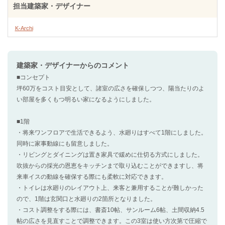
担当建築家・デザイナー
K-Archi
建築家・デザイナー
からのコメント
■コンセプト
坪60万をコスト目安として、諸室の広さを確保しつつ、陽当たりのよ
い部屋を多くもつ明るい家になるようにしました。
■1階
・将来ワンフロアで生活できるよう、水廻りはすべて1階にしました。
同時に家事動線にも留意しました。
・リビングとダイニングは置き家具で緩めに仕切る方式にしました。
吹抜からの採光の恩恵をキッチンまで取り込むことができますし、将
来車イスの動線を確保する際にも柔軟に対応できます。
・トイレは水廻りのレイアウト上、来客と兼用することが難しかった
ので、1階は玄関口と水廻りの2箇所となりました。
・コスト調整をする際には、書斎10帖、サンルーム6帖、土間収納4.5
帖の広さを見直すことで調整できます。この3室は使い方次第で圧縮で