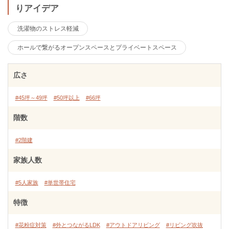
りアイデア
洗濯物のストレス軽減
ホールで繋がるオープンスペースとプライベートスペース
広さ
#45坪～49坪
#50坪以上
#66坪
階数
#2階建
家族人数
#5人家族
#単世帯住宅
特徴
#花粉症対策
#外とつながるLDK
#アウトドアリビング
#リビング吹抜