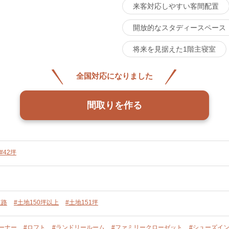
来客対応しやすい客間配置
開放的なスタディースペース
将来を見据えた1階主寝室
全国対応になりました
間取りを作る
#42坪
道路
#土地150坪以上
#土地151坪
ーナー
#ロフト
#ランドリールーム
#ファミリークローゼット
#シューズイ