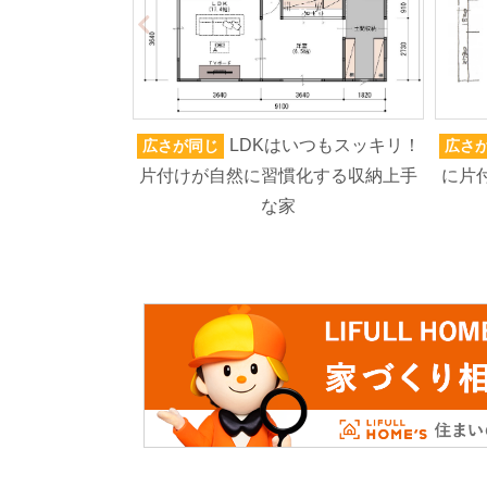
LDKはいつもスッキリ！
広さが同じ
広さ
片付けが自然に習慣化する収納上手
に片
な家