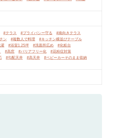
#テラス
#プライバシー守る
#南向きテラス
チン
#複数人で料理
#キッチン横並びテーブル
洗濯
#浴室1.25坪
#洗面所広め
#化粧台
り
#高窓
#バリアフリー化
#花粉症対策
応
#勾配天井
#高天井
#ベビーカーそのまま収納