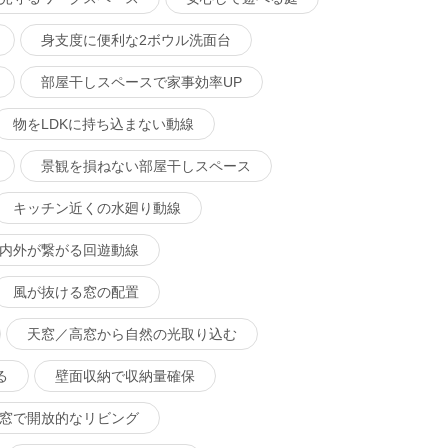
身支度に便利な2ボウル洗面台
部屋干しスペースで家事効率UP
物をLDKに持ち込まない動線
景観を損ねない部屋干しスペース
キッチン近くの水廻り動線
内外が繋がる回遊動線
風が抜ける窓の配置
天窓／高窓から自然の光取り込む
る
壁面収納で収納量確保
窓で開放的なリビング