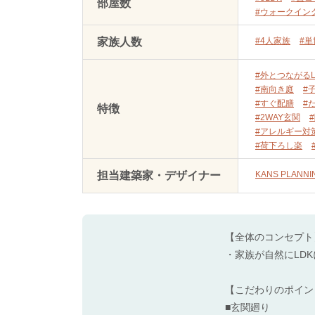
部屋数
#ウォークイン
家族人数
#4人家族
#
#外とつながるL
#南向き庭
#
#すぐ配膳
#
特徴
#2WAY玄関
#アレルギー対
#荷下ろし楽
担当建築家・デザイナー
KANS PLANNI
【全体のコンセプト
・家族が自然にLD
【こだわりのポイン
■玄関廻り