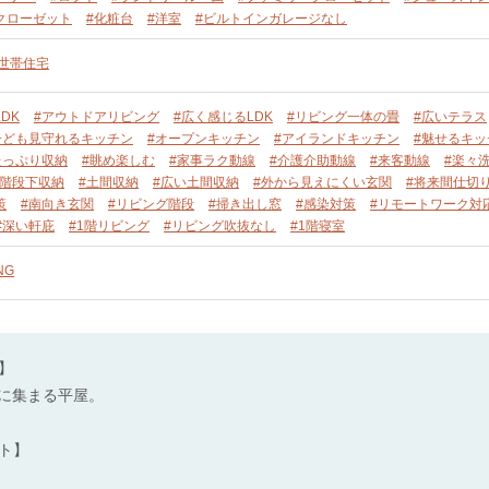
クローゼット
#化粧台
#洋室
#ビルトインガレージなし
単世帯住宅
DK
#アウトドアリビング
#広く感じるLDK
#リビング一体の畳
#広いテラス
子ども見守れるキッチン
#オープンキッチン
#アイランドキッチン
#魅せるキッ
たっぷり収納
#眺め楽しむ
#家事ラク動線
#介護介助動線
#来客動線
#楽々
#階段下収納
#土間収納
#広い土間収納
#外から見えにくい玄関
#将来間仕切
策
#南向き玄関
#リビング階段
#掃き出し窓
#感染対策
#リモートワーク対
#深い軒庇
#1階リビング
#リビング吹抜なし
#1階寝室
NG
】
Kに集まる平屋。
ト】