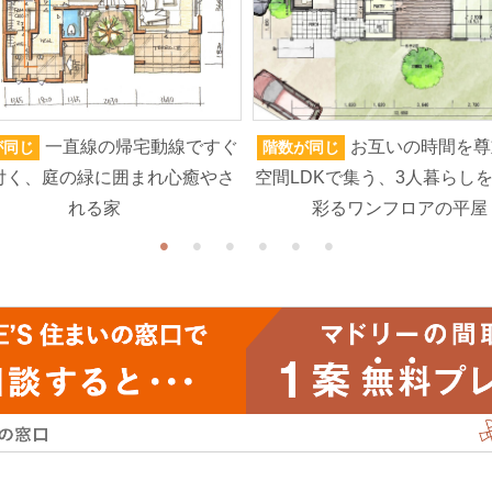
一直線の帰宅動線ですぐ
お互いの時間を尊
が同じ
階数が同じ
付く、庭の緑に囲まれ心癒やさ
空間LDKで集う、3人暮らし
れる家
彩るワンフロアの平屋