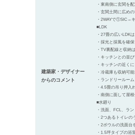
・東南側に玄関を配
・玄関土間に広めの
・2WAYで①SIC
■LDK
・27畳の広いLD
・採光と採風を確保
・TV裏配線と収納
・キッチンとの並び
・キッチンの近くに
建築家・デザイナー
・冷蔵庫も収納可能
・ランドリールーム
からのコメント
・4.5畳の吊り押
・南側に面して屋根
■水廻り
・洗面、FCL、ラ
・2つあるトイレの
・2ボウルの洗面台
・1.5坪タイプの