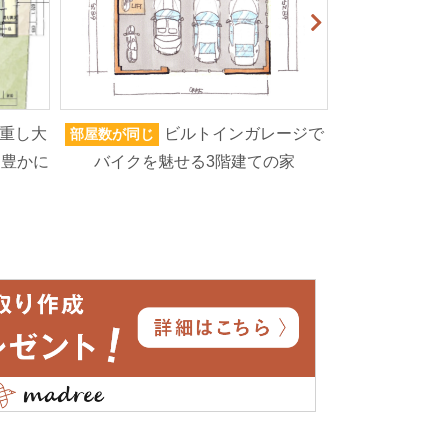
重し大
ビルトインガレージで
部屋数が同じ
家族人数が同じ
を豊かに
バイクを魅せる3階建ての家
ろいろなもの
高