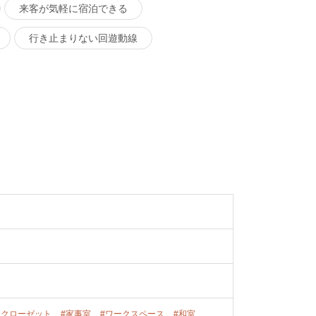
来客が気軽に宿泊できる
行き止まりない回遊動線
ンクローゼット
#家事室
#ワークスペース
#和室