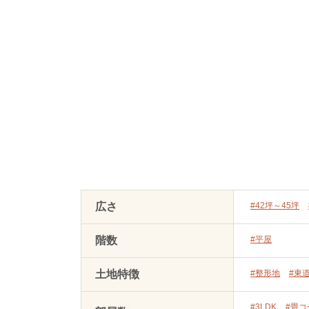
広さ
#42坪～45坪
階数
#平屋
土地特徴
#整形地
#東
#3LDK
#畳コ