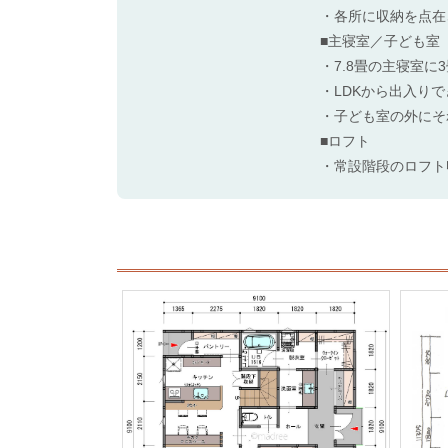
・各所に収納を点在
■主寝室／子ども室
・7.8畳の主寝室
・LDKから出入り
・子ども室の外にそ
■ロフト
・常設階段のロフト