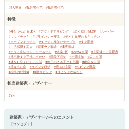
#4人家族
#単世帯住宅
#単世帯住宅
特徴
#外とつながるLDK
#アウトドアリビング
#広く感じるLDK
#ルーバー
#ウッドデッキ
#プライバシー守る
#子ども見守れるキッチン
#オープンキッチン
#キッチン横並びテーブル
#すぐ配膳
#生活感隠す工夫
#家事ラク動線
#来客動線
#テラス直結ランドリールーム
#浴室1坪
#2WAY玄関
#玄関近くに洗面所
#帰宅後すぐ手洗いうがい
#階段下収納
#土間収納
#広い玄関
#外から見えにくい玄関
#朝日の入る子ども部屋
#南向き玄関
#掃き出し窓
#リビング収納
#明るい玄関
#リビング階段
#標準的な設備
#1階リビング
#リビング吹抜なし
担当建築家・デザイナー
JYN
建築家・デザイナー
からのコメント
【コンセプト】