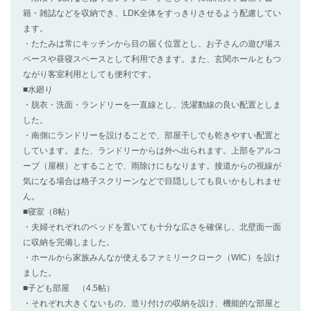
籍・雑誌などを収納でき、LDK全体をすっきりさせるよう配慮してい
ます。
・たたみは常にキッチンから目の届く位置とし、お子さんの遊び場ス
ペースや昼寝スペースとして利用できます。また、玄関ホールともつ
ながり客室利用としても便利です。
■水廻り
・脱衣・洗面・ランドリーを一直線とし、洗濯動線の良い配置としま
した。
・南側にランドリーを設けることで、部屋干しでも乾きやすい配置と
しています。また、ランドリーからは外へ出られます。上部をアルコ
ーブ（屋根）とすることで、雨除けにもなります。接道からの視線が
気になる場合は格子スクリーンなどで目隠ししても良いかもしれませ
ん。
■寝室（8帖）
・夫婦それぞれのベッドを置いても十分な広さを確保し、北壁面一面
に収納を完備しました。
・ホールから家族みんなが使えるファミリークローク（WIC）を設け
ました。
■子ども部屋 （4.5帖）
・それぞれ大きくないもの、造り付けの収納を設け、機能的な部屋と