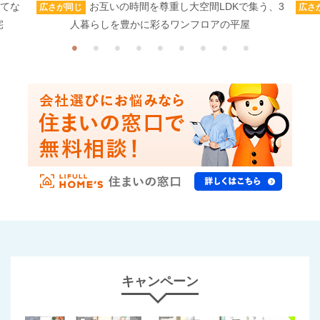
もてな
お互いの時間を尊重し大空間LDKで集う、3
広さが同じ
広さ
宅
人暮らしを豊かに彩るワンフロアの平屋
キャンペーン