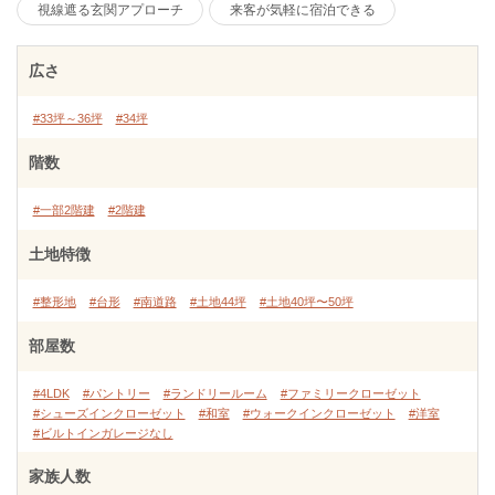
視線遮る玄関アプローチ
来客が気軽に宿泊できる
広さ
#33坪～36坪
#34坪
階数
#一部2階建
#2階建
土地特徴
#整形地
#台形
#南道路
#土地44坪
#土地40坪〜50坪
部屋数
#4LDK
#パントリー
#ランドリールーム
#ファミリークローゼット
#シューズインクローゼット
#和室
#ウォークインクローゼット
#洋室
#ビルトインガレージなし
家族人数