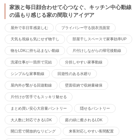
家族と毎日顔合わせて心つなぐ、キッチン中心動線
の温もり感じる家の間取りアイデア
屋外で非日常感楽しむ
プライバシー守る脱衣洗面室
天気も視線も気にせず物干し
部屋干しスペースで家事効率UP
物をLDKに持ち込まない動線
片付けしながらの帰宅後動線
洗濯仕事が一箇所で完結
分担しやすい家事動線
シンプルな家事動線
回遊性のある水廻り
屋内外が繋がる回遊動線
壁面収納で収納量確保
片付けが苦手でもスッキリ魅せる
まとめ買い安心大容量パントリー
隠せるパントリー
大人数に対応できるLDK
庭の緑に癒されるLDK
開口窓で開放的なリビング
来客対応しやすい客間配置