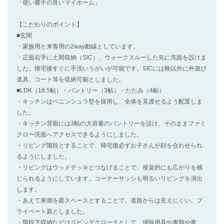
「使い勝手の良いマイホーム」
【こだわりのポイント】
■玄関
・家族用と来客用の2way動線としています。
・正面右手に土間収納（SIC）、ウォークスルーした先に洗面を設けま
した。帰宅後すぐに手洗いうがいが可能です。SICには靴以外に外遊び
道具、コート等を収納可能としました。
■LDK（18.5帖）・パントリー（3帖）・たたみ（4帖）
・キッチンはペニンシュラ型を採用し、全体を見渡せるよう配置しま
した。
・キッチン背面には3帖の大容量のパントリーを設け、そのままファミ
クロ〜洗面へアクセスできるようにしました。
・リビング階段とすることで、帰宅後必ずお子さんが顔を合わせられ
るようにしました。
・リビングはウッドデッキとつなげることで、視覚的にも広がりを感
じられるようにしています。コーナーサッシも明るいリビングを演出
します。
・あえて東側を庭スペースとすることで、道路からは見えにくい、プ
ライベート庭としました。
・階段下収納などはリビングクロークとして、掃除用具や書類や書