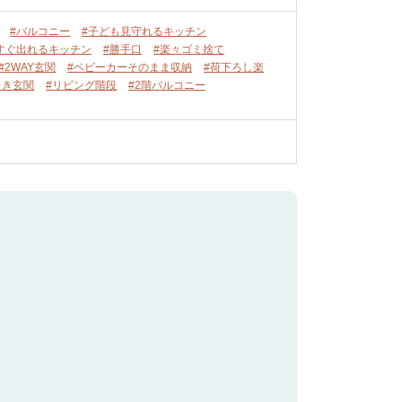
#バルコニー
#子ども見守れるキッチン
すぐ出れるキッチン
#勝手口
#楽々ゴミ捨て
#2WAY玄関
#ベビーカーそのまま収納
#荷下ろし楽
向き玄関
#リビング階段
#2階バルコニー