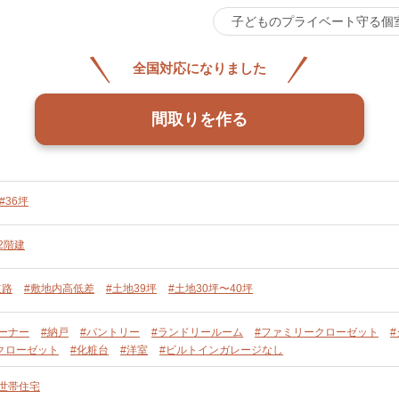
子どものプライベート守る個
全国対応になりました
間取りを作る
#36坪
2階建
道路
#敷地内高低差
#土地39坪
#土地30坪〜40坪
ーナー
#納戸
#パントリー
#ランドリールーム
#ファミリークローゼット
クローゼット
#化粧台
#洋室
#ビルトインガレージなし
単世帯住宅