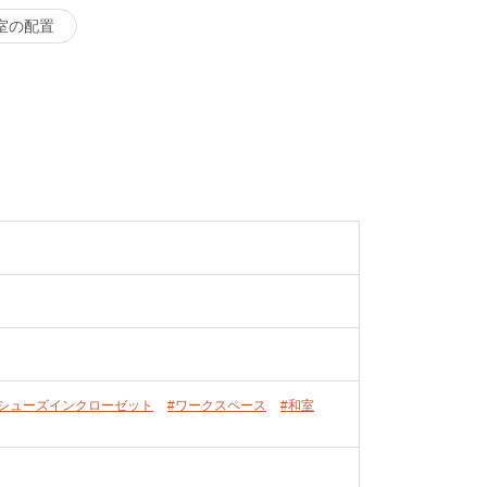
室の配置
#シューズインクローゼット
#ワークスペース
#和室