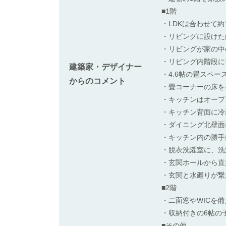
■1階
・LDKは合わせて約
・リビングに設けた
・リビングが家の中
・リビング内階段に
建築家・デザイナー
・4.6帖の畳スペ
からのコメント
・畳コーナーの床を
・キッチンはオープ
・キッチン背面に冷
・ダイニング北壁面
・キッチン内の勝手
・脱衣洗濯室に、洗
・玄関ホールから直
・玄関と水廻りが繋
■2階
・二面窓やWICを
・収納付きの6帖の
■その他