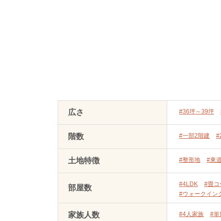
広さ
#36坪～39坪
階数
#一部2階建
#
土地特徴
#整形地
#東
#4LDK
#畳コ
部屋数
#ウォークイン
家族人数
#4人家族
#