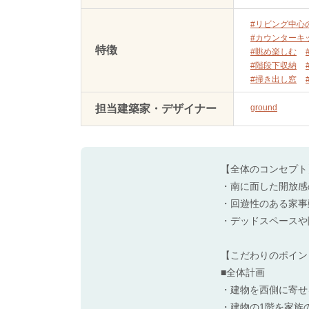
#リビング中心
#カウンターキ
特徴
#眺め楽しむ
#階段下収納
#掃き出し窓
担当建築家・デザイナー
ground
【全体のコンセプト
・南に面した開放感
・回遊性のある家事
・デッドスペースや
【こだわりのポイン
■全体計画
・建物を西側に寄せ
・建物の1階を家族