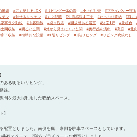
の動線
#広く感じるLDK
#リビング一体の畳
#小上がり畳
#プライバシー守る
ッチン
#魅せるキッチン
#すぐ配膳
#生活感隠す工夫
#たっぷり収納
#庭に
#家事ラク動線
#来客動線
#楽々洗濯
#開放感ある浴室
#浴室1坪
#化粧台
#土間収納
#明るい玄関
#外から見えにくい玄関
#奥行感を演出
#高窓
#北
#床下収納
#標準的な設備
#1階リビング
#1階リビング
#リビング吹抜なし
】
のある明るいリビング。
動線。
隙間を最大限利用した収納スペース。
ト】
る配置としました。南側を庭、東側を駐車スペースとしています。
の共有スペース、2階をプライベートな個室としました。