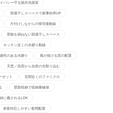
イバシー守る脱衣洗面室
部屋干しスペースで家事効率UP
片付けしながらの帰宅後動線
景観を損ねない部屋干しスペース
キッチン近くの水廻り動線
遊性のある水廻り
風が抜ける窓の配置
天窓／高窓から自然の光取り込む
ーゼット
玄関近くのファミクロ
る
壁面収納で収納量確保
緑に癒されるLDK
来客対応しやすい客間配置