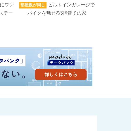
にワン
ビルトインガレージで
部屋数が同じ
家族人数が同じ
ステー
バイクを魅せる3階建ての家
ろいろなもの
高