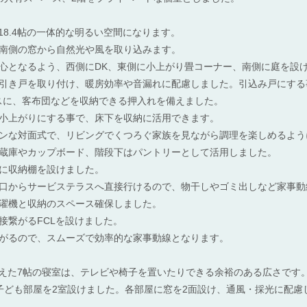
18.4帖の一体的な明るい空間になります。
南側の窓から自然光や風を取り込みます。
心となるよう、西側にDK、東側に小上がり畳コーナー、南側に庭を設
引き戸を取り付け、暖房効率や音漏れに配慮しました。引込み戸にする
ースに、客布団などを収納できる押入れを備えました。
小上がりにする事で、床下を収納に活用できます。
ンな対面式で、リビングでくつろぐ家族を見ながら調理を楽しめるよう
蔵庫やカップボード、階段下はパントリーとして活用しました。
に収納棚を設けました。
口からサービステラスへ直接行けるので、物干しやゴミ出しなど家事動
濯機と収納のスペース確保しました。
接繋がるFCLを設けました。
がるので、スムーズで効率的な家事動線となります。
備えた7帖の寝室は、テレビや椅子を置いたりできる余裕のある広さです
子ども部屋を2室設けました。各部屋に窓を2面設け、通風・採光に配慮