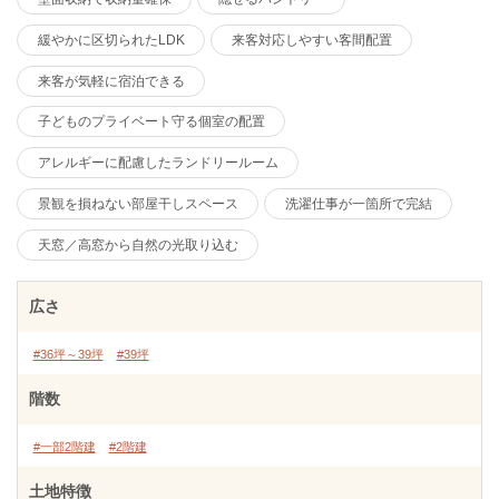
緩やかに区切られたLDK
来客対応しやすい客間配置
来客が気軽に宿泊できる
子どものプライベート守る個室の配置
アレルギーに配慮したランドリールーム
景観を損ねない部屋干しスペース
洗濯仕事が一箇所で完結
天窓／高窓から自然の光取り込む
広さ
#36坪～39坪
#39坪
階数
#一部2階建
#2階建
土地特徴