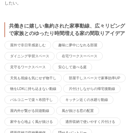
したい。
共働きに嬉しい集約された家事動線、広々リビング
で家族とのゆったり時間増える家の間取りアイデア
屋外で非日常感楽しむ
趣味に夢中になれる部屋
ダイニング学習スペース
在宅ワークスーペース
見守るワークスペース
安心して遊べる庭
天気も視線も気にせず物干し
部屋干しスペースで家事効率UP
物をLDKに持ち込まない動線
片付けしながらの帰宅後動線
バルコニーで楽々布団干し
キッチン近くの水廻り動線
屋内外が繋がる回遊動線
風が抜ける窓の配置
家中を心地よく風が抜ける
適所収納で使いやすく片付ける
壁面収納で収納量確保
隠せるパントリー