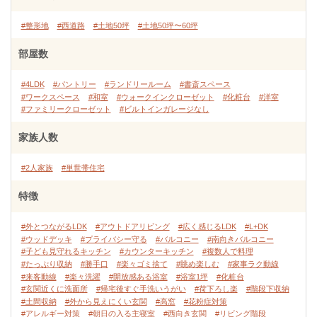
#整形地
#西道路
#土地50坪
#土地50坪〜60坪
部屋数
#4LDK
#パントリー
#ランドリールーム
#書斎スペース
#ワークスペース
#和室
#ウォークインクローゼット
#化粧台
#洋室
#ファミリークローゼット
#ビルトインガレージなし
家族人数
#2人家族
#単世帯住宅
特徴
#外とつながるLDK
#アウトドアリビング
#広く感じるLDK
#L+DK
#ウッドデッキ
#プライバシー守る
#バルコニー
#南向きバルコニー
#子ども見守れるキッチン
#カウンターキッチン
#複数人で料理
#たっぷり収納
#勝手口
#楽々ゴミ捨て
#眺め楽しむ
#家事ラク動線
#来客動線
#楽々洗濯
#開放感ある浴室
#浴室1坪
#化粧台
#玄関近くに洗面所
#帰宅後すぐ手洗いうがい
#荷下ろし楽
#階段下収納
#土間収納
#外から見えにくい玄関
#高窓
#花粉症対策
#アレルギー対策
#朝日の入る主寝室
#西向き玄関
#リビング階段