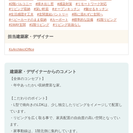
#2階バルコニー
#掃き出し窓
#感染対策
#リモートワーク対応
#リビング収納
#深い軒庇
#オープンキッチン
#魅せるキッチン
#生活感隠す工夫
#玄関直結パントリー
#雨に濡れずに玄関へ
#ベビーカーそのまま収納
#カーポート
#標準的な設備
#1階リビング
#1WAY玄関
#1階リビング
#リビング吹抜なし
担当建築家・デザイナー
KsArchitectOffice
建築家・デザイナー
からのコメント
【全体のコンセプト】
・年中あったかい収納豊富な家。
【こだわりのポイント】
・L型で南向きのLDKは、少し独立したリビングをイメージして配置し
ています。
・リビングを広く取る事で、家具配置の自由度の高い空間となってい
ます。
・家事動線は、1階北側に集約しています。