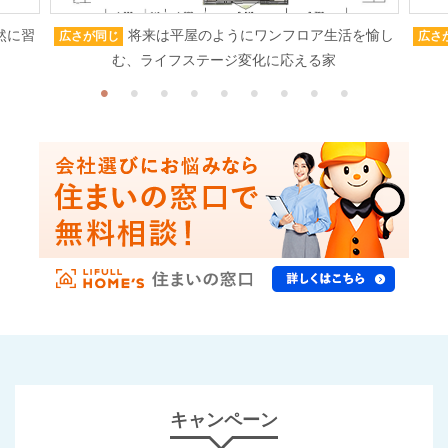
然に習
将来は平屋のようにワンフロア生活を愉し
広さが同じ
広さ
む、ライフステージ変化に応える家
キャンペーン