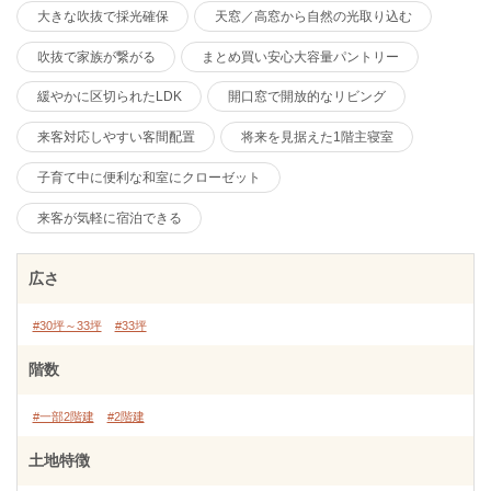
大きな吹抜で採光確保
天窓／高窓から自然の光取り込む
吹抜で家族が繋がる
まとめ買い安心大容量パントリー
緩やかに区切られたLDK
開口窓で開放的なリビング
来客対応しやすい客間配置
将来を見据えた1階主寝室
子育て中に便利な和室にクローゼット
来客が気軽に宿泊できる
広さ
#30坪～33坪
#33坪
階数
#一部2階建
#2階建
土地特徴