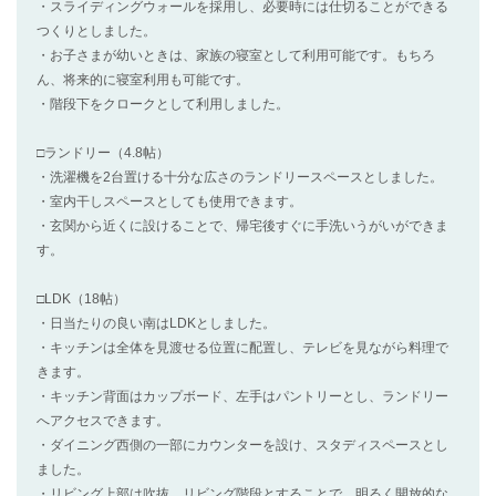
・スライディングウォールを採用し、必要時には仕切ることができる
つくりとしました。
・お子さまが幼いときは、家族の寝室として利用可能です。もちろ
ん、将来的に寝室利用も可能です。
・階段下をクロークとして利用しました。
□ランドリー（4.8帖）
・洗濯機を2台置ける十分な広さのランドリースペースとしました。
・室内干しスペースとしても使用できます。
・玄関から近くに設けることで、帰宅後すぐに手洗いうがいができま
す。
□LDK（18帖）
・日当たりの良い南はLDKとしました。
・キッチンは全体を見渡せる位置に配置し、テレビを見ながら料理で
きます。
・キッチン背面はカップボード、左手はパントリーとし、ランドリー
へアクセスできます。
・ダイニング西側の一部にカウンターを設け、スタディスペースとし
ました。
・リビング上部は吹抜、リビング階段とすることで、明るく開放的な