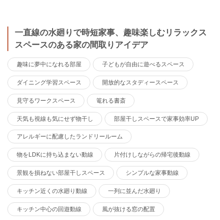
一直線の水廻りで時短家事、趣味楽しむリラックス
スペースのある家の間取りアイデア
趣味に夢中になれる部屋
子どもが自由に遊べるスペース
ダイニング学習スペース
開放的なスタディースペース
見守るワークスペース
篭れる書斎
天気も視線も気にせず物干し
部屋干しスペースで家事効率UP
アレルギーに配慮したランドリールーム
物をLDKに持ち込まない動線
片付けしながらの帰宅後動線
景観を損ねない部屋干しスペース
シンプルな家事動線
キッチン近くの水廻り動線
一列に並んだ水廻り
キッチン中心の回遊動線
風が抜ける窓の配置