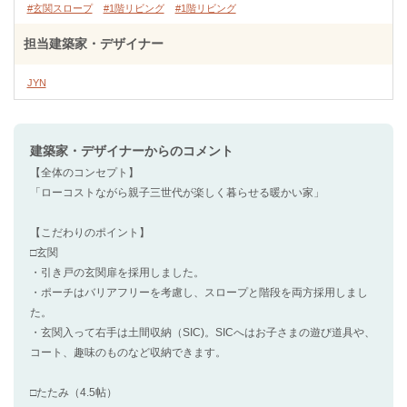
#玄関スロープ
#1階リビング
#1階リビング
担当建築家・デザイナー
JYN
建築家・デザイナー
からのコメント
【全体のコンセプト】
「ローコストながら親子三世代が楽しく暮らせる暖かい家」
【こだわりのポイント】
□玄関
・引き戸の玄関扉を採用しました。
・ポーチはバリアフリーを考慮し、スロープと階段を両方採用しまし
た。
・玄関入って右手は土間収納（SIC)。SICへはお子さまの遊び道具や、
コート、趣味のものなど収納できます。
□たたみ（4.5帖）