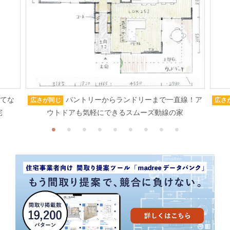
もてな
パントリーからランドリーまで一直線！ア
広さが同じ
広さ
宅
ウトドアも気軽にできるスムーズ動線の家