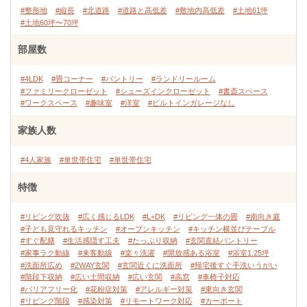
#整形地
#縦長
#北道路
#道路と高低差
#敷地内高低差
#土地61坪
#土地60坪〜70坪
部屋数
#4LDK
#畳コーナー
#パントリー
#ランドリールーム
#ファミリークローゼット
#シューズインクローゼット
#書斎スペース
#ワークスペース
#趣味室
#洋室
#ビルトインガレージなし
家族人数
#4人家族
#単世帯住宅
#単世帯住宅
特徴
#リビング吹抜
#広く感じるLDK
#L+DK
#リビング一体の畳
#南向き庭
#子ども見守れるキッチン
#オープンキッチン
#キッチン横並びテーブル
#すぐ配膳
#生活感隠す工夫
#たっぷり収納
#玄関直結パントリー
#家事ラク動線
#来客動線
#楽々洗濯
#開放感ある浴室
#浴室1.25坪
#洗面所広め
#2WAY玄関
#玄関近くに洗面所
#帰宅後すぐ手洗いうがい
#階段下収納
#広い土間収納
#広い玄関
#高窓
#車椅子対応
#バリアフリー化
#花粉症対策
#アレルギー対策
#東向き玄関
#リビング階段
#感染対策
#リモートワーク対応
#カーポート