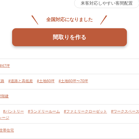
来客対応しやすい客間配置
全国対応になりました
間取りを作る
#47坪
道路
#道路と高低差
#土地60坪
#土地60坪〜70坪
2階建
#パントリー
#ランドリールーム
#ファミリークローゼット
#ワークスペー
レージ
単世帯住宅