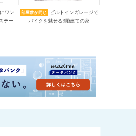
にワン
ビルトインガレージで
部屋数が同じ
家族人数が同じ
ステー
バイクを魅せる3階建ての家
ろいろなもの
高