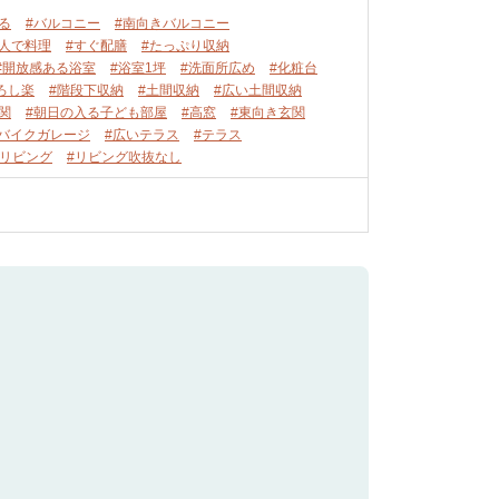
る
#バルコニー
#南向きバルコニー
数人で料理
#すぐ配膳
#たっぷり収納
#開放感ある浴室
#浴室1坪
#洗面所広め
#化粧台
ろし楽
#階段下収納
#土間収納
#広い土間収納
関
#朝日の入る子ども部屋
#高窓
#東向き玄関
#バイクガレージ
#広いテラス
#テラス
階リビング
#リビング吹抜なし