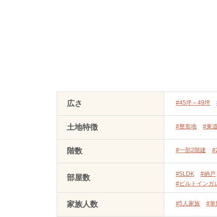
広さ
#45坪～49坪
土地特徴
#整形地
#東
階数
#一部2階建
#
#5LDK
#納戸
部屋数
#ビルトインガ
家族人数
#5人家族
#