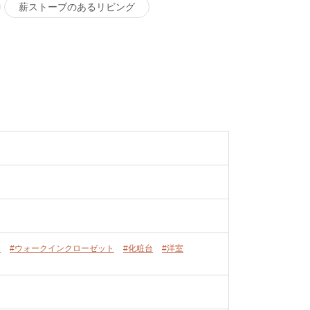
薪ストーブのあるリビング
ス
#ウォークインクローゼット
#化粧台
#洋室