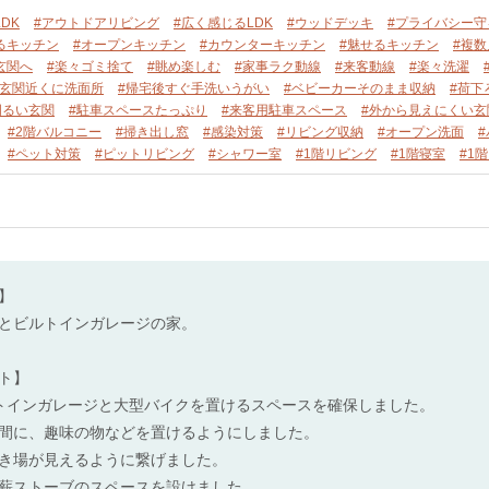
DK
#アウトドアリビング
#広く感じるLDK
#ウッドデッキ
#プライバシー守
るキッチン
#オープンキッチン
#カウンターキッチン
#魅せるキッチン
#複
玄関へ
#楽々ゴミ捨て
#眺め楽しむ
#家事ラク動線
#来客動線
#楽々洗濯
#玄関近くに洗面所
#帰宅後すぐ手洗いうがい
#ベビーカーそのまま収納
#荷下
明るい玄関
#駐車スペースたっぷり
#来客用駐車スペース
#外から見えにくい玄
#2階バルコニー
#掃き出し窓
#感染対策
#リビング収納
#オープン洗面
#ペット対策
#ピットリビング
#シャワー室
#1階リビング
#1階寝室
#1
】
とビルトインガレージの家。
ト】
トインガレージと大型バイクを置けるスペースを確保しました。
間に、趣味の物などを置けるようにしました。
き場が見えるように繋げました。
薪ストーブのスペースを設けました。