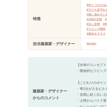
#外とつながるL
#子ども見守れ
#雨に濡れずに
特徴
#2WAY玄関
#広い玄関
#
#リビング階段
#南向きテラス
担当建築家・デザイナー
kensan
【全体のコンセプト
・開放的なリビング
【こだわりのポイン
・車2台が入るビル
建築家・デザイナー
・玄関に続く広い土
からのコメント
・土間からバイク置
・ピットリビングに