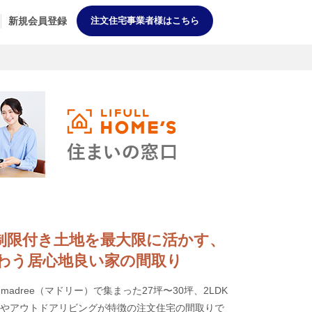
新規会員登録
注文住宅事業者様はこちら
DK] 制限付き土地を最大限に活かす、
わう居心地良い家の間取り
dree（マドリー）で集まった27坪〜30坪、2LDK
Kやアウトドアリビングが特徴の注文住宅の間取りで