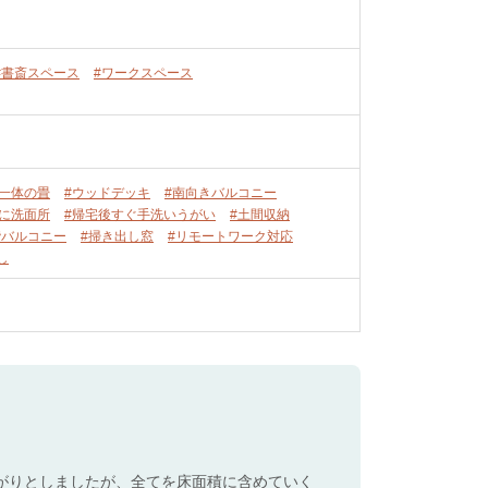
#書斎スペース
#ワークスペース
グ一体の畳
#ウッドデッキ
#南向きバルコニー
くに洗面所
#帰宅後すぐ手洗いうがい
#土間収納
階バルコニー
#掃き出し窓
#リモートワーク対応
し
下がりとしましたが、全てを床面積に含めていく