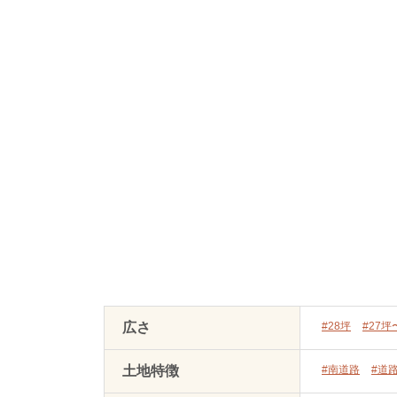
広さ
#28坪
#27坪
土地特徴
#南道路
#道