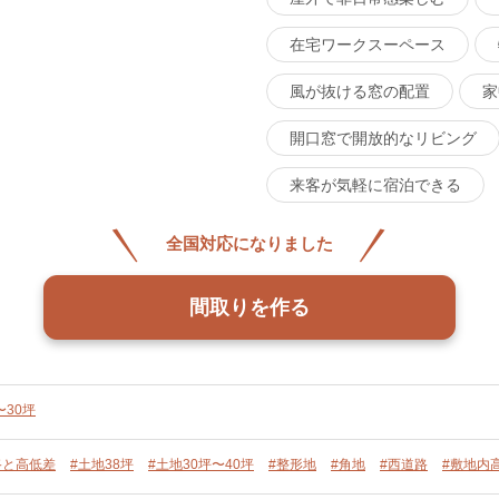
在宅ワークスーペース
風が抜ける窓の配置
家
開口窓で開放的なリビング
来客が気軽に宿泊できる
全国対応になりました
間取りを作る
〜30坪
路と高低差
#土地38坪
#土地30坪〜40坪
#整形地
#角地
#西道路
#敷地内