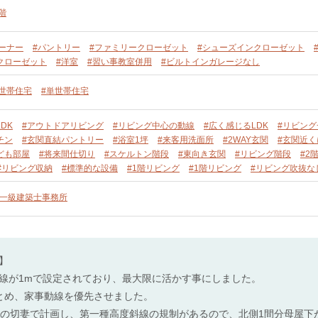
階
ーナー
#パントリー
#ファミリークローゼット
#シューズインクローゼット
クローゼット
#洋室
#習い事教室併用
#ビルトインガレージなし
単世帯住宅
#単世帯住宅
DK
#アウトドアリビング
#リビング中心の動線
#広く感じるLDK
#リビン
チン
#玄関直結パントリー
#浴室1坪
#来客用洗面所
#2WAY玄関
#玄関近
ども部屋
#将来間仕切り
#スケルトン階段
#東向き玄関
#リビング階段
#2
#リビング収納
#標準的な設備
#1階リビング
#1階リビング
#リビング吹抜な
一級建築士事務所
】
線が1mで設定されており、最大限に活かす事にしました。
とめ、家事動線を優先させました。
寸の切妻で計画し、第一種高度斜線の規制があるので、北側1間分母屋