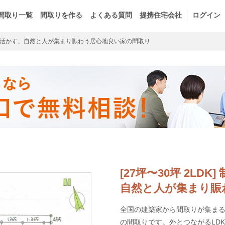
間取り一覧
間取りを作る
よくある質問
提携住宅会社
ログイン
活かす、自然と人が集まり賑わう居心地良い家の間取り
[27坪〜30坪 2L
自然と人が集まり賑
全国の建築家から間取りが集まるma
の間取りです。外とつながるLD