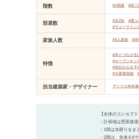
階数
#2階建
#総二
#2LDK
#畳コ
部屋数
#ウォークイン
家族人数
#4人家族
#
#外とつながるL
#オープンキッ
特徴
#朝日の入る子
#小屋裏収納
担当建築家・デザイナー
アトリエ有有庵
【全体のコンセプト
・計画地は壁面後退
・1階は水廻りをま
・2階は、全体を6