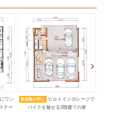
にワン
ビルトインガレージで
部屋数が同じ
家族人数が同じ
ステー
バイクを魅せる3階建ての家
ろいろなもの
高