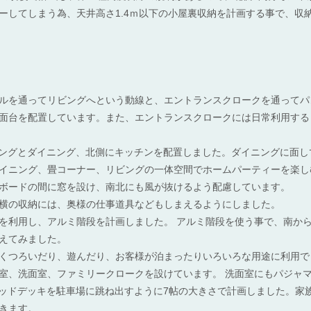
ーしてしまう為、天井高さ1.4ｍ以下の小屋裏収納を計画する事で、収
ルを通ってリビングへという動線と、エントランスクロークを通ってパン
面台を配置しています。また、エントランスクロークには日常利用する
ビングとダイニング、北側にキッチンを配置しました。ダイニングに面し
イニング、畳コーナー、リビングの一体空間でホームパーティーを楽し
ボードの間に窓を設け、南北にも風が抜けるよう配慮しています。
横の収納には、奥様の仕事道具などもしまえるようにしました。
を利用し、アルミ階段を計画しました。 アルミ階段を使う事で、南か
えてみました。
くつろいだり、遊んだり、お客様が泊まったりいろいろな用途に利用で
室、洗面室、ファミリークロークを設けています。 洗面室にもパジャ
ウッドデッキを駐車場に跳ね出すように7帖の大きさで計画しました。家
きます。