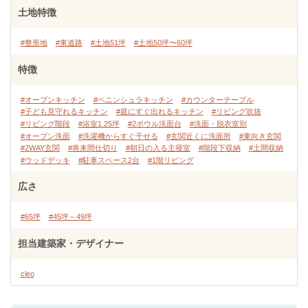
土地特徴
#整形地
#東道路
#土地51坪
#土地50坪〜60坪
特徴
#オープンキッチン
#ペニンシュラキッチン
#カウンターテーブル
#子ども見守れるキッチン
#庭にすぐ出れるキッチン
#リビング吹抜
#リビング階段
#浴室1.25坪
#2ボウル洗面台
#洗面・脱衣室別
#オープン洗面
#洗濯機からすぐ干せる
#玄関近くに洗面所
#東向き玄関
#2WAY玄関
#将来間仕切り
#朝日の入る主寝室
#階段下収納
#土間収納
#ウッドデッキ
#駐車スペース2台
#1階リビング
広さ
#65坪
#45坪～49坪
担当建築家・デザイナー
cleo