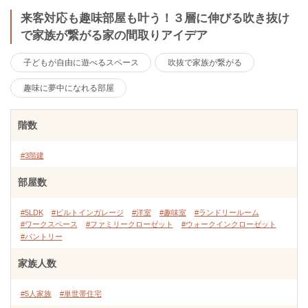
来客対応も趣味部屋も叶う！３層に伸びる吹き抜け
で家族が繋がる家の間取りアイデア
子どもが自由に遊べるスペース
吹抜で家族が繋がる
趣味に夢中になれる部屋
階数
#3階建
部屋数
#5LDK
#ビルトインガレージ
#洋室
#趣味室
#ランドリールーム
#ワークスペース
#ファミリークローゼット
#ウォークインクローゼット
#パントリー
家族人数
#5人家族
#単世帯住宅