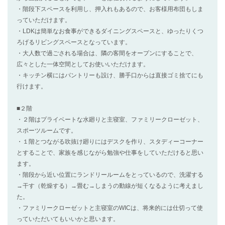
・階段下スペースを利用し、押入れもあるので、お客様用布団もしま
っていただけます。
・LDKは簡単なお食事ができるダイニングスペースと、ゆったりくつ
ろげるリビングスペースとなっています。
・大人数で過ごされる場合は、隣の客間をオープンにすることで、
広々とした一体空間としてお使いいただけます。
・キッチン横にはパントリーも設け、勝手口からは直接ゴミ捨てにも
行けます。
■２階
・２階はプライベートな水廻りと主寝室、ファミリークローゼット、
スポーツルームです。
・１階とつながる吹抜け廻りにはデスクを作り、スタディーコーナー
とすることで、家族を感じながら勉強や仕事をしていただけると思い
ます。
・階段から近い位置にランドリールームをとっているので、洗濯する
→干す（乾燥する）→畳む→しまうの動線が短くなるように考えまし
た。
・ファミリークローゼットと主寝室のWICは、将来的には仕切って使
っていただいてもいいかと思います。