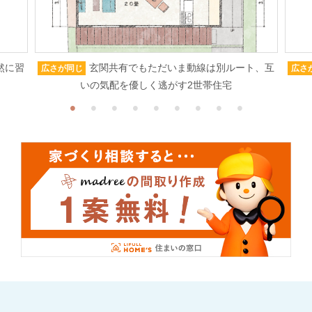
然に習
玄関共有でもただいま動線は別ルート、互
広さが同じ
広さ
いの気配を優しく逃がす2世帯住宅