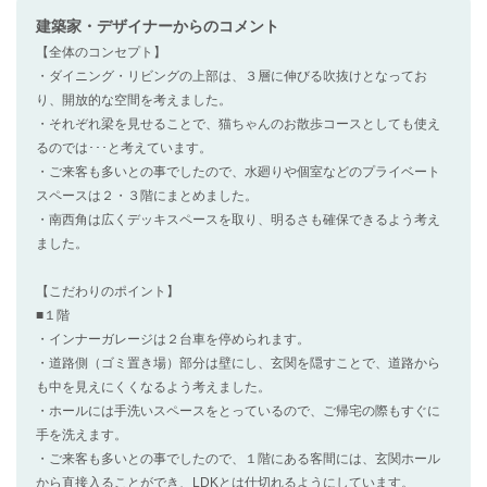
建築家・デザイナー
からのコメント
【全体のコンセプト】
・ダイニング・リビングの上部は、３層に伸びる吹抜けとなってお
り、開放的な空間を考えました。
・それぞれ梁を見せることで、猫ちゃんのお散歩コースとしても使え
るのでは･･･と考えています。
・ご来客も多いとの事でしたので、水廻りや個室などのプライベート
スペースは２・３階にまとめました。
・南西角は広くデッキスペースを取り、明るさも確保できるよう考え
ました。
【こだわりのポイント】
■１階
・インナーガレージは２台車を停められます。
・道路側（ゴミ置き場）部分は壁にし、玄関を隠すことで、道路から
も中を見えにくくなるよう考えました。
・ホールには手洗いスペースをとっているので、ご帰宅の際もすぐに
手を洗えます。
・ご来客も多いとの事でしたので、１階にある客間には、玄関ホール
から直接入ることができ、LDKとは仕切れるようにしています。