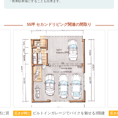
・将来駐車場にすることも出来ます。
55坪 セカンドリビング関連の間取り
然に習
ビルトインガレージでバイクを魅せる3階建
広さが同じ
広さ