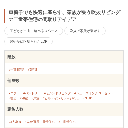
車椅子でも快適に暮らす、家族が集う吹抜リビング
の二世帯住宅の間取りアイデア
子どもが自由に遊べるスペース
吹抜で家族が繋がる
緩やかに区切られたLDK
階数
#一部2階建
#2階建
部屋数
#ロフト
#パントリー
#セカンドリビング
#シューズインクローゼット
#書斎
#和室
#洋室
#ビルトインガレージなし
#7LDK
家族人数
#8人家族
#完全同居二世帯住宅
#二世帯住宅