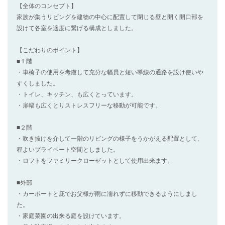
【全体のコンセプト】
家族が集うリビングを建物の中心に配置して閉じる壁と開く開口部を
設けて各室を適度に繋げる構成としました。
【こだわりのポイント】
■１階
・車椅子の使用を考慮して充分な幅員と短い導線の通路を設け使いや
すくしました。
・トイレ、キッチン、も広くとっています。
・扉幅も広くとりストレスフリーな移動が可能です。
■２階
・吹き抜けを介して一階のリビングの様子をうかがえる配置として、
程よいプライベート空間としました。
・ロフトをファミリークローゼットとして使用出来ます。
■外部
・カーポートと庇でお父様が雨に濡れずに移動できるようにしまし
た。
・家庭菜園の出来る庭を設けています。