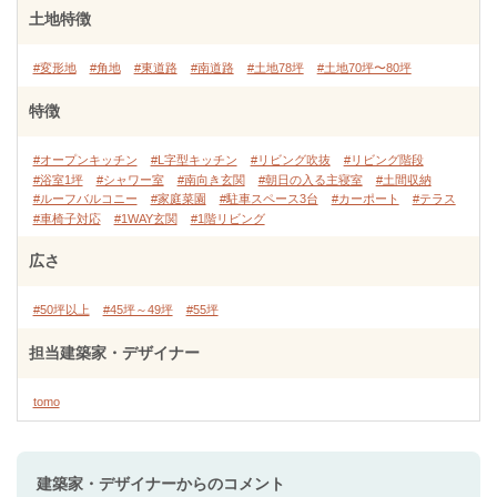
土地特徴
#変形地
#角地
#東道路
#南道路
#土地78坪
#土地70坪〜80坪
特徴
#オープンキッチン
#L字型キッチン
#リビング吹抜
#リビング階段
#浴室1坪
#シャワー室
#南向き玄関
#朝日の入る主寝室
#土間収納
#ルーフバルコニー
#家庭菜園
#駐車スペース3台
#カーポート
#テラス
#車椅子対応
#1WAY玄関
#1階リビング
広さ
#50坪以上
#45坪～49坪
#55坪
担当建築家・デザイナー
tomo
建築家・デザイナー
からのコメント