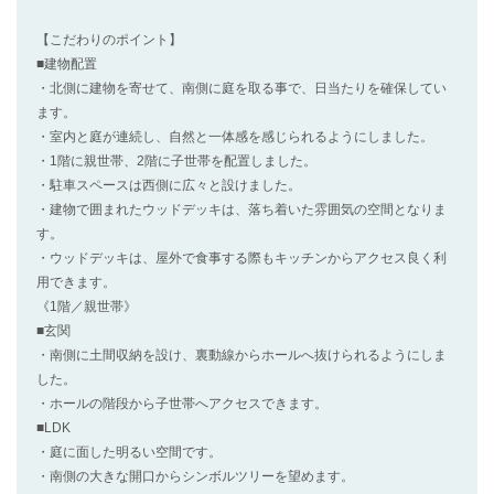
【こだわりのポイント】
■建物配置
・北側に建物を寄せて、南側に庭を取る事で、日当たりを確保してい
ます。
・室内と庭が連続し、自然と一体感を感じられるようにしました。
・1階に親世帯、2階に子世帯を配置しました。
・駐車スペースは西側に広々と設けました。
・建物で囲まれたウッドデッキは、落ち着いた雰囲気の空間となりま
す。
・ウッドデッキは、屋外で食事する際もキッチンからアクセス良く利
用できます。
《1階／親世帯》
■玄関
・南側に土間収納を設け、裏動線からホールへ抜けられるようにしま
した。
・ホールの階段から子世帯へアクセスできます。
■LDK
・庭に面した明るい空間です。
・南側の大きな開口からシンボルツリーを望めます。