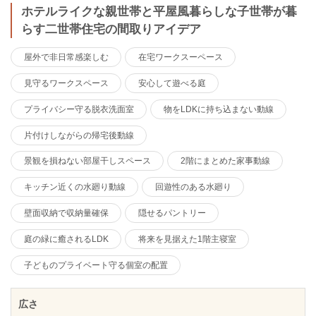
ホテルライクな親世帯と平屋風暮らしな子世帯が暮
らす二世帯住宅の間取りアイデア
屋外で非日常感楽しむ
在宅ワークスーペース
見守るワークスペース
安心して遊べる庭
プライバシー守る脱衣洗面室
物をLDKに持ち込まない動線
片付けしながらの帰宅後動線
景観を損ねない部屋干しスペース
2階にまとめた家事動線
キッチン近くの水廻り動線
回遊性のある水廻り
壁面収納で収納量確保
隠せるパントリー
庭の緑に癒されるLDK
将来を見据えた1階主寝室
子どものプライベート守る個室の配置
広さ