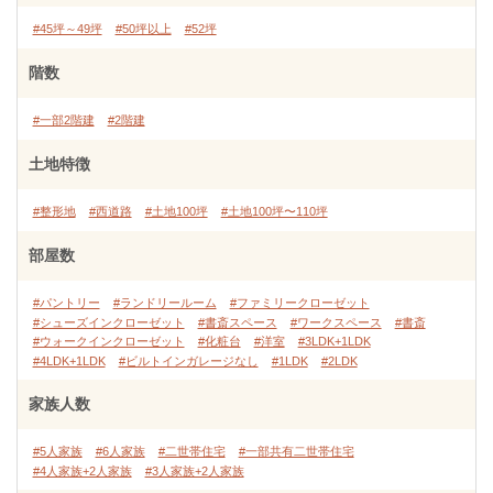
#45坪～49坪
#50坪以上
#52坪
階数
#一部2階建
#2階建
土地特徴
#整形地
#西道路
#土地100坪
#土地100坪〜110坪
部屋数
#パントリー
#ランドリールーム
#ファミリークローゼット
#シューズインクローゼット
#書斎スペース
#ワークスペース
#書斎
#ウォークインクローゼット
#化粧台
#洋室
#3LDK+1LDK
#4LDK+1LDK
#ビルトインガレージなし
#1LDK
#2LDK
家族人数
#5人家族
#6人家族
#二世帯住宅
#一部共有二世帯住宅
#4人家族+2人家族
#3人家族+2人家族