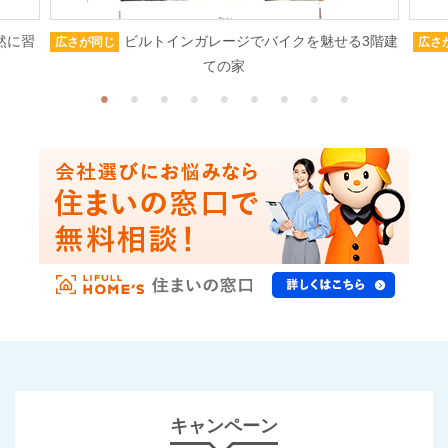
然に習
ビルトインガレージでバイクを魅せる3階建
広さが同じ
広さ
ての家
キャンペーン