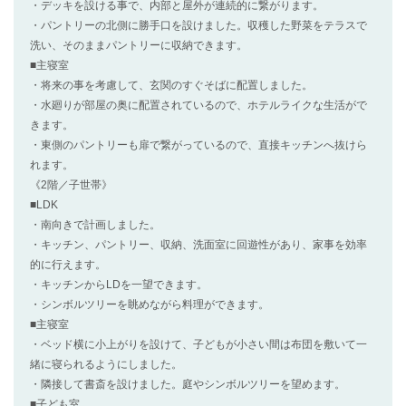
・デッキを設ける事で、内部と屋外が連続的に繋がります。
・パントリーの北側に勝手口を設けました。収穫した野菜をテラスで
洗い、そのままパントリーに収納できます。
■主寝室
・将来の事を考慮して、玄関のすぐそばに配置しました。
・水廻りが部屋の奥に配置されているので、ホテルライクな生活がで
きます。
・東側のパントリーも扉で繋がっているので、直接キッチンへ抜けら
れます。
《2階／子世帯》
■LDK
・南向きで計画しました。
・キッチン、パントリー、収納、洗面室に回遊性があり、家事を効率
的に行えます。
・キッチンからLDを一望できます。
・シンボルツリーを眺めながら料理ができます。
■主寝室
・ベッド横に小上がりを設けて、子どもが小さい間は布団を敷いて一
緒に寝られるようにしました。
・隣接して書斎を設けました。庭やシンボルツリーを望めます。
■子ども室