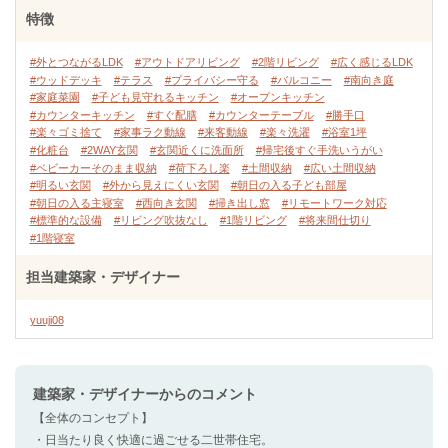
特徴
#外とつながるLDK
#アウトドアリビング
#2階リビング
#広く感じるLDK
#ウッドデッキ
#テラス
#プライバシー守る
#バルコニー
#南向き庭
#家庭菜園
#子ども見守れるキッチン
#オープンキッチン
#カウンターキッチン
#すぐ配膳
#カウンターテーブル
#勝手口
#楽々ゴミ捨て
#家事ラク動線
#来客動線
#楽々洗濯
#浴室1坪
#化粧台
#2WAY玄関
#玄関近くに洗面所
#帰宅後すぐ手洗いうがい
#ベビーカーそのまま収納
#荷下ろし楽
#土間収納
#広い土間収納
#明るい玄関
#外から見えにくい玄関
#朝日の入る子ども部屋
#朝日の入る主寝室
#西向き玄関
#掃き出し窓
#リモートワーク対応
#標準的な設備
#リビング吹抜なし
#1階リビング
#将来間仕切り
#1階寝室
担当建築家・デザイナー
yuuji08
建築家・デザイナー
からのコメント
【全体のコンセプト】
・日当たり良く快適に過ごせる二世帯住宅。