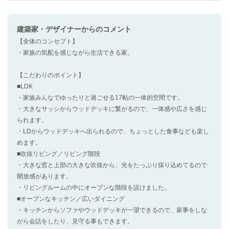
建築家・デザイナー
からのコメント
【全体のコンセプト】
・家族の気配を感じながら生活できる家。
【こだわりのポイント】
■LDK
・家族みんなでゆったりと過ごせる17帖の一体的空間です。
・大きなサッシからウッドデッキに繋がるので、一体感や広さを感じ
られます。
・LDからウッドデッキへ出られるので、ちょっとした食事なども楽し
めます。
■吹抜リビング／リビング階段
・大きな窓と上部の大きな吹抜から、光をたっぷり採り込めてるので
開放感があります。
・リビングルームの中にオープンな階段を設けました。
■オープンなキッチン／広いダイニング
・キッチンからソファやウッドデッキが一望できるので、家事をしな
がら会話をしたり、見守る事もできます。