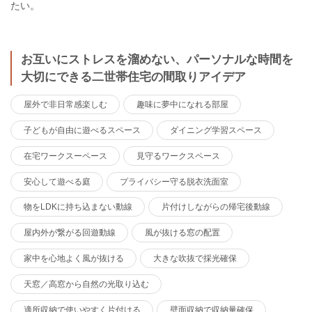
たい。
お互いにストレスを溜めない、パーソナルな時間を
大切にできる二世帯住宅の間取りアイデア
屋外で非日常感楽しむ
趣味に夢中になれる部屋
子どもが自由に遊べるスペース
ダイニング学習スペース
在宅ワークスーペース
見守るワークスペース
安心して遊べる庭
プライバシー守る脱衣洗面室
物をLDKに持ち込まない動線
片付けしながらの帰宅後動線
屋内外が繋がる回遊動線
風が抜ける窓の配置
家中を心地よく風が抜ける
大きな吹抜で採光確保
天窓／高窓から自然の光取り込む
適所収納で使いやすく片付ける
壁面収納で収納量確保