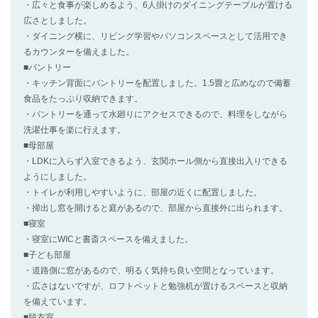
・広々と食事が楽しめるよう、6人掛けのダイニングテーブルが置ける
広さとしました。
・ダイニング横に、リビング学習やパソコンスペースとして活用でき
るカウンターを備えました。
■パントリー
・キッチン背面にパントリーを配置しました。1.5畳と広めなので備蓄
食品をたっぷり収納できます。
・パントリーを通って水廻りにアクセスできるので、料理をしながら
洗濯仕事を楽に行えます。
■母部屋
・LDKに入らず入室できるよう、玄関ホール側から直接出入りできる
ようにしました。
・トイレが利用しやすいように、部屋の近くに配置しました。
・掃出し窓を開けると庭があるので、部屋から直接外に出られます。
■寝室
・寝室にWICと書斎スペースを備えました。
■子ども部屋
・道路側に窓があるので、明るく気持ち良い空間となっています。
・広さはないですが、ロフトベットと勉強机が置けるスペースと収納
を備えています。
■脱衣室