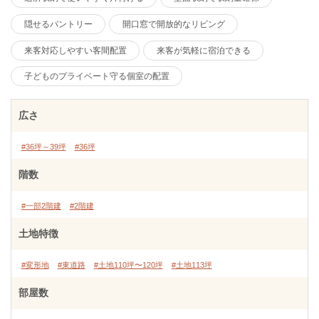
隠せるパントリー
開口窓で開放的なリビング
来客対応しやすい客間配置
来客が気軽に宿泊できる
子どものプライベート守る個室の配置
広さ
#36坪～39坪
#36坪
階数
#一部2階建
#2階建
土地特徴
#変形地
#東道路
#土地110坪〜120坪
#土地113坪
部屋数