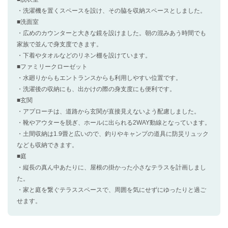
・洗濯機を置くスペースを設け、その脇を収納スペースとしました。
■洗面室
・広めのカウンターと大きな鏡を設けました。朝の混みあう時間でも
家族で並んで身支度できます。
・下着やタオルなどのリネン棚を設けています。
■ファミリークローゼット
・水廻りからもエントランスからも利用しやすい位置です。
・洗濯後の収納にも、出かけの際の身支度にも便利です。
■玄関
・アプローチは、道路から玄関が直接見えないよう配慮しました。
・靴やアウターを脱ぎ、ホールに出られる2WAY動線となっています。
・土間収納は1.9畳と広いので、釣りやキャンプの道具に防災リュック
なども収納できます。
■庭
・縦長の真ん中あたりに、屋根の掛かった小さなテラスを計画しまし
た。
・家と庭を繋ぐテラススペースで、周囲を気にせずにゆったりと過ご
せます。