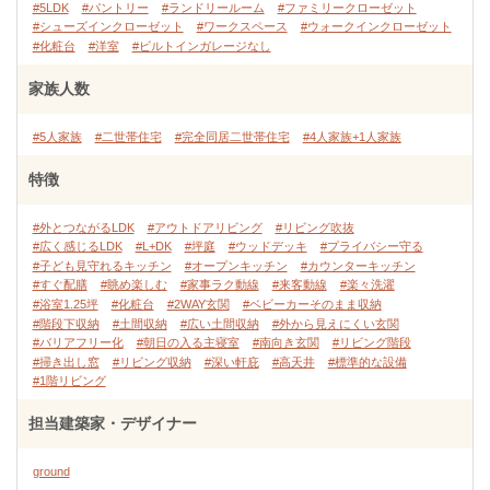
#5LDK
#パントリー
#ランドリールーム
#ファミリークローゼット
#シューズインクローゼット
#ワークスペース
#ウォークインクローゼット
#化粧台
#洋室
#ビルトインガレージなし
家族人数
#5人家族
#二世帯住宅
#完全同居二世帯住宅
#4人家族+1人家族
特徴
#外とつながるLDK
#アウトドアリビング
#リビング吹抜
#広く感じるLDK
#L+DK
#坪庭
#ウッドデッキ
#プライバシー守る
#子ども見守れるキッチン
#オープンキッチン
#カウンターキッチン
#すぐ配膳
#眺め楽しむ
#家事ラク動線
#来客動線
#楽々洗濯
#浴室1.25坪
#化粧台
#2WAY玄関
#ベビーカーそのまま収納
#階段下収納
#土間収納
#広い土間収納
#外から見えにくい玄関
#バリアフリー化
#朝日の入る主寝室
#南向き玄関
#リビング階段
#掃き出し窓
#リビング収納
#深い軒庇
#高天井
#標準的な設備
#1階リビング
担当建築家・デザイナー
ground