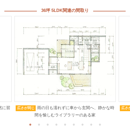
36坪 5LDK関連の間取り
然に習
雨の日も濡れずに車から玄関へ、静かな時
広さが同じ
広さ
間を愉しむライブラリーのある家