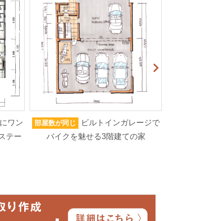
にワン
ビルトインガレージで
部屋数が同じ
家族人数が同じ
ステー
バイクを魅せる3階建ての家
ろいろなもの
高