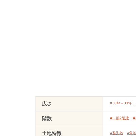
広さ
#30坪～33坪
階数
#一部2階建
#
土地特徴
#整形地
#角