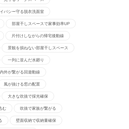
イバシー守る脱衣洗面室
部屋干しスペースで家事効率UP
片付けしながらの帰宅後動線
景観を損ねない部屋干しスペース
一列に並んだ水廻り
内外が繋がる回遊動線
風が抜ける窓の配置
大きな吹抜で採光確保
込む
吹抜で家族が繋がる
る
壁面収納で収納量確保