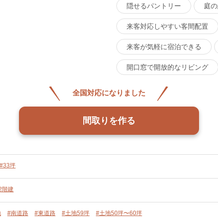
隠せるパントリー
庭の
来客対応しやすい客間配置
来客が気軽に宿泊できる
開口窓で開放的なリビング
全国対応になりました
間取りを作る
#33坪
2階建
地
#南道路
#東道路
#土地59坪
#土地50坪〜60坪