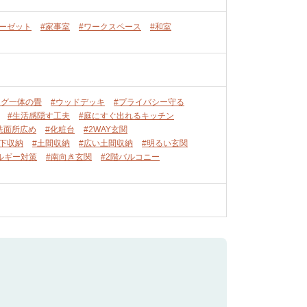
ーゼット
#家事室
#ワークスペース
#和室
ング一体の畳
#ウッドデッキ
#プライバシー守る
#生活感隠す工夫
#庭にすぐ出れるキッチン
洗面所広め
#化粧台
#2WAY玄関
段下収納
#土間収納
#広い土間収納
#明るい玄関
ルギー対策
#南向き玄関
#2階バルコニー