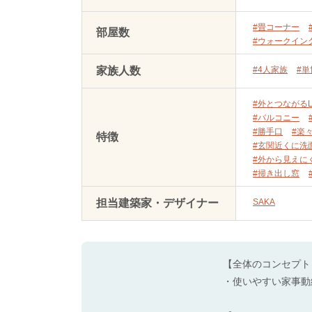
#畳コーナー
部屋数
#ウォークイン
家族人数
#4人家族
#
#外とつながるL
#バルコニー
#勝手口
#楽
特徴
#玄関近くに洗
#外から見えに
#掃き出し窓
担当建築家・デザイナー
SAKA
【全体のコンセプト
・使いやすい家事動