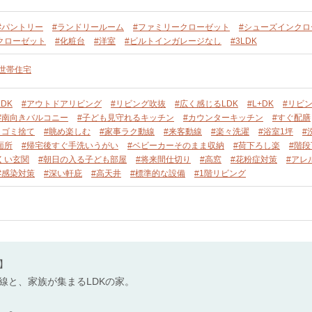
#パントリー
#ランドリールーム
#ファミリークローゼット
#シューズインクロ
クローゼット
#化粧台
#洋室
#ビルトインガレージなし
#3LDK
単世帯住宅
DK
#アウトドアリビング
#リビング吹抜
#広く感じるLDK
#L+DK
#リビ
#南向きバルコニー
#子ども見守れるキッチン
#カウンターキッチン
#すぐ配膳
々ゴミ捨て
#眺め楽しむ
#家事ラク動線
#来客動線
#楽々洗濯
#浴室1坪
#
面所
#帰宅後すぐ手洗いうがい
#ベビーカーそのまま収納
#荷下ろし楽
#階
くい玄関
#朝日の入る子ども部屋
#将来間仕切り
#高窓
#花粉症対策
#アレ
#感染対策
#深い軒庇
#高天井
#標準的な設備
#1階リビング
】
線と、家族が集まるLDKの家。