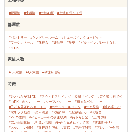
土地特徴
#変形地
#北道路
#土地40坪
#土地40坪〜50坪
部屋数
#パントリー
#ランドリールーム
#シューズインクローゼット
#ワークスペース
#化粧台
#趣味室
#洋室
#ビルトインガレージなし
#2LDK
家族人数
#3人家族
#4人家族
#単世帯住宅
特徴
#外とつながるLDK
#アウトドアリビング
#2階リビング
#広く感じるLDK
#L+DK
#バルコニー
#ルーフバルコニー
#南向きバルコニー
#子ども見守れるキッチン
#カウンターキッチン
#すぐ配膳
#眺め楽しむ
#家事ラク動線
#楽々洗濯
#浴室1坪
#洗面所広め
#化粧台
#2WAY玄関
#ベビーカーそのまま収納
#荷下ろし楽
#土間収納
#広い土間収納
#明るい玄関
#外から見えにくい玄関
#将来間仕切り
#スケルトン階段
#奥行感を演出
#高窓
#花粉症対策
#アレルギー対策