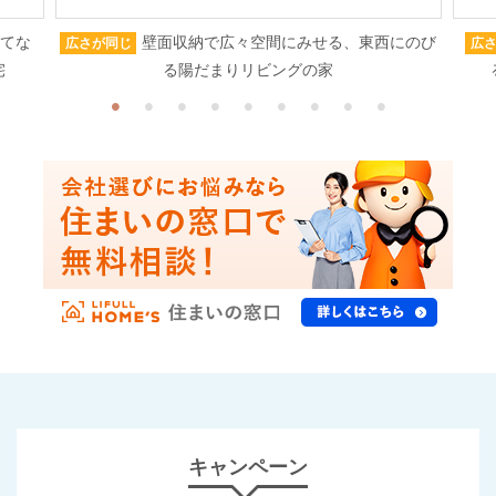
もてな
壁面収納で広々空間にみせる、東西にのび
広さが同じ
広
宅
る陽だまりリビングの家
キャンペーン