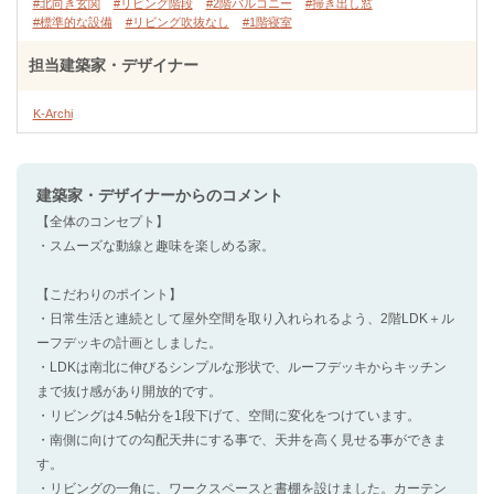
#北向き玄関
#リビング階段
#2階バルコニー
#掃き出し窓
#標準的な設備
#リビング吹抜なし
#1階寝室
担当建築家・デザイナー
K-Archi
建築家・デザイナー
からのコメント
【全体のコンセプト】
・スムーズな動線と趣味を楽しめる家。
【こだわりのポイント】
・日常生活と連続として屋外空間を取り入れられるよう、2階LDK＋ル
ーフデッキの計画としました。
・LDKは南北に伸びるシンプルな形状で、ルーフデッキからキッチン
まで抜け感があり開放的です。
・リビングは4.5帖分を1段下げて、空間に変化をつけています。
・南側に向けての勾配天井にする事で、天井を高く見せる事ができま
す。
・リビングの一角に、ワークスペースと書棚を設けました。カーテン