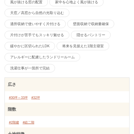
風が抜ける窓の配置
家中を心地よく風が抜ける
天窓／高窓から自然の光取り込む
適所収納で使いやすく片付ける
壁面収納で収納量確保
片付けが苦手でもスッキリ魅せる
隠せるパントリー
緩やかに区切られたLDK
将来を見据えた1階主寝室
アレルギーに配慮したランドリールーム
洗濯仕事が一箇所で完結
広さ
#30坪～33坪
#32坪
階数
#2階建
#総二階