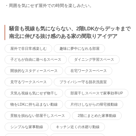
・周囲を気にせず屋外での時間を楽しみたい。
騒音も視線も気にならない、2階LDKからデッキまで
南北に伸びる抜け感のある家の間取りアイデア
屋外で非日常感楽しむ
趣味に夢中になれる部屋
子どもが自由に遊べるスペース
ダイニング学習スペース
開放的なスタディースペース
在宅ワークスーペース
見守るワークスペース
プライバシー守る脱衣洗面室
天気も視線も気にせず物干し
部屋干しスペースで家事効率UP
物をLDKに持ち込まない動線
片付けしながらの帰宅後動線
景観を損ねない部屋干しスペース
2階にまとめた家事動線
シンプルな家事動線
キッチン近くの水廻り動線