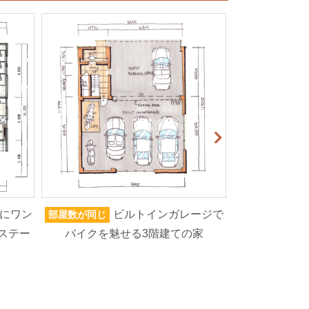
にワン
ビルトインガレージで
部屋数が同じ
家族人数が同じ
ステー
バイクを魅せる3階建ての家
から玄関へ、
イブラ