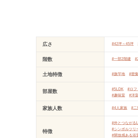
広さ
#42坪～45坪
階数
#一部2階建
#
土地特徴
#旗竿地
#密
#5LDK
#ロフ
部屋数
#趣味室
#洋
家族人数
#4人家族
#
#外とつながるL
#シンボルツリ
特徴
#開放感ある浴