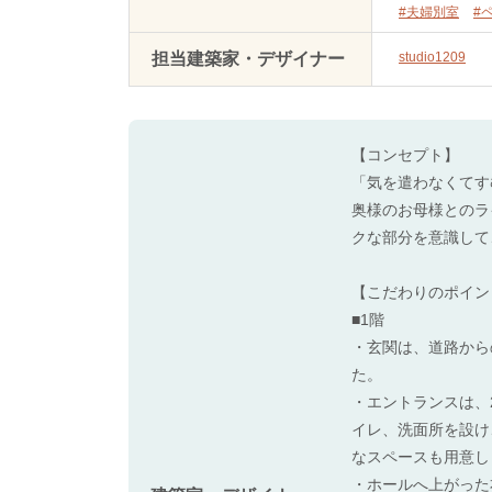
#夫婦別室
#
担当建築家・デザイナー
studio1209
【コンセプト】
「気を遣わなくてす
奥様のお母様とのラ
クな部分を意識して
【こだわりのポイン
■1階
・玄関は、道路から
た。
・エントランスは、
イレ、洗面所を設け
なスペースも用意し
・ホールへ上がった