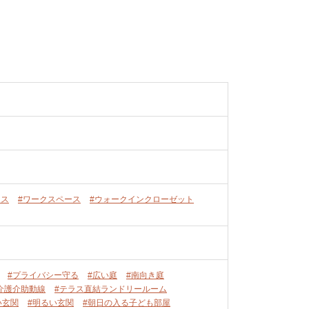
ース
#ワークスペース
#ウォークインクローゼット
#プライバシー守る
#広い庭
#南向き庭
介護介助動線
#テラス直結ランドリールーム
い玄関
#明るい玄関
#朝日の入る子ども部屋