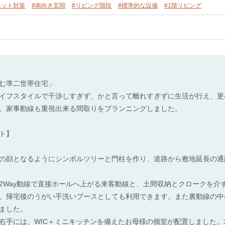
ペット対策
#南向き玄関
#リビング階段
#標準的な設備
#1階リビング
む準二世帯住宅」
イフスタイルで干渉しすぎず、かと言って離れすぎずに生活が行え、更
、家事動線も重視出来る間取りをプランニングしました。
ト】
の顔となるようにシンボルツリーと門柱を作り、道路から敷地延長の通
2Way動線で直接ホールへ上がる来客動線と、土間収納とクロークを介
、帰宅後のうがい手洗いブースとしても利用できます。また裏動線の中
ました。
右手には、WIC＋ミニキッチンを備えたお母様の個室が配置しました