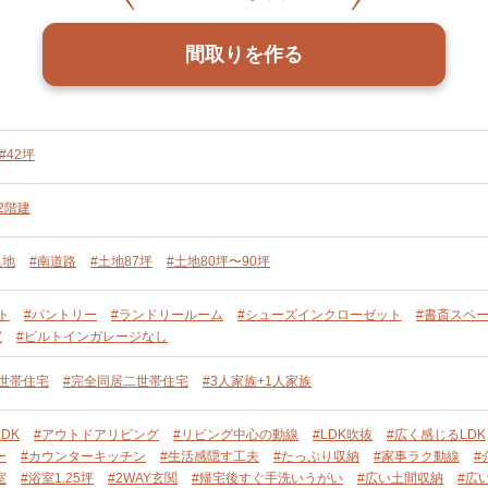
間取りを作る
#42坪
2階建
集地
#南道路
#土地87坪
#土地80坪〜90坪
ト
#パントリー
#ランドリールーム
#シューズインクローゼット
#書斎スペ
室
#ビルトインガレージなし
二世帯住宅
#完全同居二世帯住宅
#3人家族+1人家族
DK
#アウトドアリビング
#リビング中心の動線
#LDK吹抜
#広く感じるLDK
ー
#カウンターキッチン
#生活感隠す工夫
#たっぷり収納
#家事ラク動線
#
室
#浴室1.25坪
#2WAY玄関
#帰宅後すぐ手洗いうがい
#広い土間収納
#広