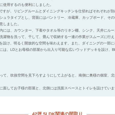
に使用するのも便利にしました。
間ですが、リビングルームとダイニングキッチンを仕切ればそれぞれが
シュラタイプとし、背面にはパントリー、冷蔵庫、カップボード、その後
意しました。
内には、カウンター、下着やタオル等のリネン棚、シンク、天井にルー
洗濯物を洗って、干して、畳んで収納する一連の作業がスムーズに行え
抜を設け、明るく開放的な空間を味わえます。また、ダイニングの一部
には、LDとお母様の部屋から出入り可能な広いウッドデッキを設け、B
って、吹抜空間を見下ろすようにして上がると、南側に奥様の個室、北
に面してお子様の部屋と、北側には洗面スペースとトイレを設けていま
42坪 5LDK関連の間取り