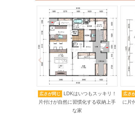
LDKはいつもスッキリ！
広さが同じ
広さ
片付けが自然に習慣化する収納上手
に片
な家