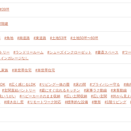
#39坪
2階建
形
#角地
#南道路
#東道路
#土地53坪
#土地50坪〜60坪
トリー
#ランドリールーム
#シューズインクローゼット
#書斎スペース
#ワ
トインガレージなし
人家族
#単世帯住宅
#単世帯住宅
DK
#広く感じるLDK
#リビング一体の畳
#床の間
#プライバシー守る
#南
#玄関直結パントリー
#庭にすぐ出れるキッチン
#家事ラク動線
#来客動線
洗いうがい
#ベビーカーそのまま収納
#広い土間収納
#広い玄関
#外から見
ー
#掃き出し窓
#リモートワーク対応
#標準的な設備
#整形
#1階リビング