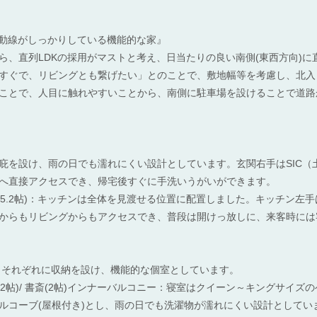
事動線がしっかりしている機能的な家』
ら、直列LDKの採用がマストと考え、日当たりの良い南側(東西方向)に
すぐで、リビングとも繋げたい」とのことで、敷地幅等を考慮し、北入
ことで、人目に触れやすいことから、南側に駐車場を設けることで道路
庇を設け、雨の日でも濡れにくい設計としています。玄関右手はSIC（
へ直接アクセスでき、帰宅後すぐに手洗いうがいができます。
＋和室(5.2帖)：キッチンは全体を見渡せる位置に配置しました。キッチン
からもリビングからもアクセスでき、普段は開けっ放しに、来客時には
)：それぞれに収納を設け、機能的な個室としています。
WIC(2帖)/ 書斎(2帖)インナーバルコニー：寝室はクイーン～キングサ
ルコーブ(屋根付き)とし、雨の日でも洗濯物が濡れにくい設計としてい