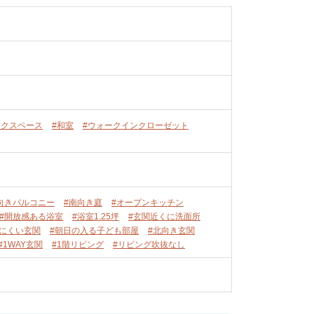
ークスペース
#和室
#ウォークインクローゼット
向きバルコニー
#南向き庭
#オープンキッチン
#開放感ある浴室
#浴室1.25坪
#玄関近くに洗面所
えにくい玄関
#朝日の入る子ども部屋
#北向き玄関
#1WAY玄関
#1階リビング
#リビング吹抜なし