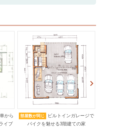
車から
ビルトインガレージで
部屋数が同じ
家族人数が同じ
ライブ
バイクを魅せる3階建ての家
ろいろなもの