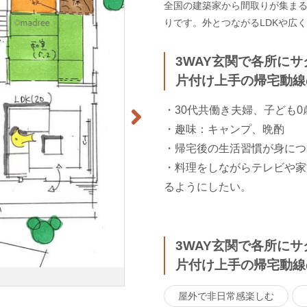
全国の建築家から間取りが集まるm
りです。外とつながるLDKや広
3WAY玄関で各所に
片付け上手の帰宅動線
・30代共働き夫婦、子ども0
・趣味：キャンプ、晩酌
・帰宅後の生活習慣が身につ
・料理をしながらテレビや家
るようにしたい。
3WAY玄関で各所に
片付け上手の帰宅動線
屋外で非日常感楽しむ