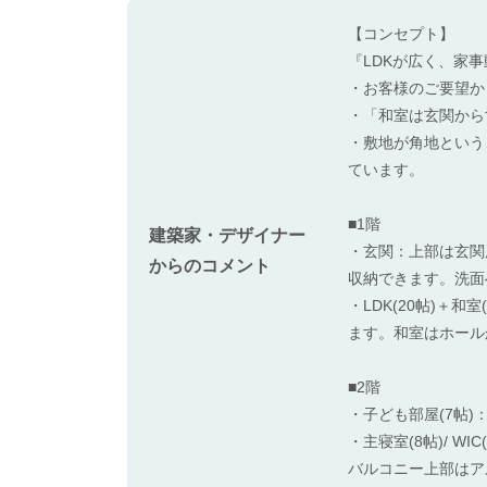
【コンセプト】
『LDKが広く、家
・お客様のご要望か
・「和室は玄関から
・敷地が角地という
ています。
■1階
建築家・デザイナー
・玄関：上部は玄関
からのコメント
収納できます。洗面
・LDK(20帖)
ます。和室はホール
■2階
・子ども部屋(7帖
・主寝室(8帖)/ 
バルコニー上部はア