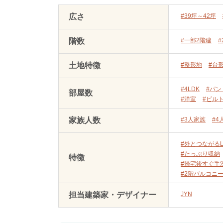
広さ
#39坪～42坪
階数
#一部2階建
#
土地特徴
#整形地
#台
#4LDK
#パン
部屋数
#洋室
#ビル
家族人数
#3人家族
#4
#外とつながるL
#たっぷり収納
特徴
#帰宅後すぐ手
#2階バルコニ
担当建築家・デザイナー
JYN