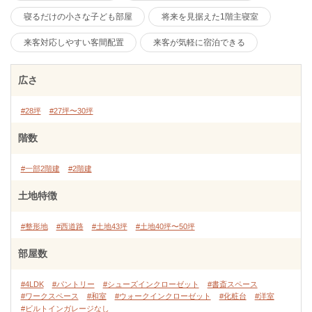
寝るだけの小さな子ども部屋
将来を見据えた1階主寝室
来客対応しやすい客間配置
来客が気軽に宿泊できる
広さ
#28坪
#27坪〜30坪
階数
#一部2階建
#2階建
土地特徴
#整形地
#西道路
#土地43坪
#土地40坪〜50坪
部屋数
#4LDK
#パントリー
#シューズインクローゼット
#書斎スペース
#ワークスペース
#和室
#ウォークインクローゼット
#化粧台
#洋室
#ビルトインガレージなし