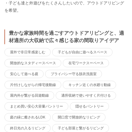
・子ども達と外遊びをたくさんしたいので、アウトドアリビング
を希望。
豊かな家族時間を過ごすアウトドアリビングと、適
材適所の大収納で広々感じる家の間取りアイデア
屋外で非日常感楽しむ
子どもが自由に遊べるスペース
開放的なスタディースペース
在宅ワークスーペース
安心して遊べる庭
プライバシー守る脱衣洗面室
片付けしながらの帰宅後動線
キッチン近くの水廻り動線
屋内外が繋がる回遊動線
適所収納で使いやすく片付ける
まとめ買い安心大容量パントリー
隠せるパントリー
庭の緑に癒されるLDK
開口窓で開放的なリビング
終日光の入るリビング
子ども部屋と繋がるリビング