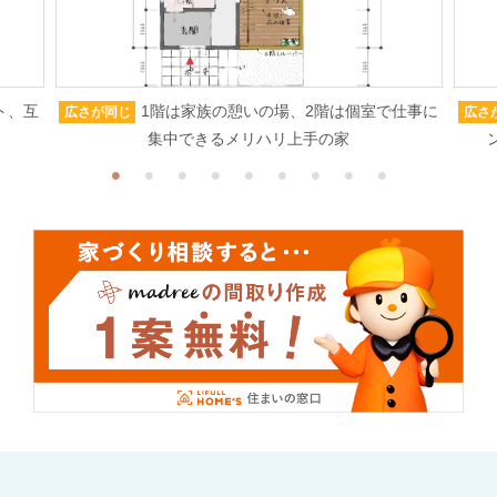
ト、互
1階は家族の憩いの場、2階は個室で仕事に
広さが同じ
広さ
集中できるメリハリ上手の家