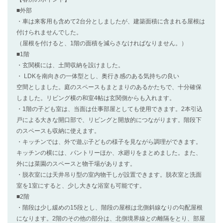
■外部
・車は来客用も含めて2台分としましたが、建築面積に含まれる屋根は
付けられませんでした。
（屋根を付けると、1階の面積を減らさなければなりません。）
■1階
・玄関横には、土間収納を設けました。
・ LDKを南向きの一体型とし、奥行き感のある気持ちの良い
空間としました。庭のスペースもまとまりのあるかたちで、十分確保
しました。リビング横の和室4帖は玄関側からも入れます。
・1階の子ども室は、当面は仕事部屋としても使用できます。2本引込
戸による大きな開口部で、リビングと開放的につながります。階段下
のスペースも収納に使えます。
・キッチンでは、外で遊ぶ子どもの様子を見ながら調理ができます。
キッチンの横には、パントリーほか、水廻りをまとめました。また、
外には菜園のスペースと物干場があります。
・脱衣室には天井吊り型の室内物干しが設置できます。脱衣室と洗面
室を1室にすると、少し大きな浴室も可能です。
■2階
・階段は少し緩めの15段とし、階段の屋根は北側斜線なりの勾配屋根
になります。2階のその他の部分は、北側境界線との離隔をとり、部屋