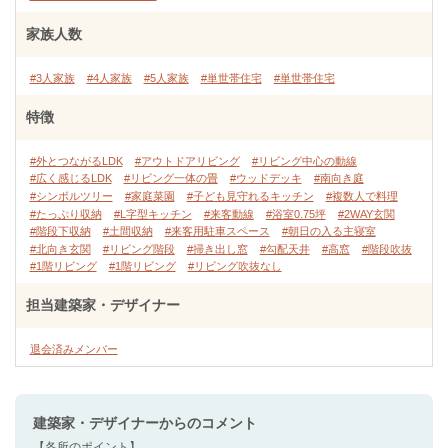
家族人数
#3人家族
#4人家族
#5人家族
#単世帯住宅
#単世帯住宅
特徴
#外とつながるLDK
#アウトドアリビング
#リビング中心の動線
#広く感じるLDK
#リビング一体の畳
#ウッドデッキ
#南向き庭
#シンボルツリー
#家庭菜園
#子ども見守れるキッチン
#複数人で料理
#たっぷり収納
#L字型キッチン
#来客動線
#浴室0.75坪
#2WAY玄関
#階段下収納
#土間収納
#来客用駐車スペース
#朝日の入る主寝室
#北向き玄関
#リビング階段
#掃き出し窓
#勾配天井
#高窓
#階段吹抜
#1階リビング
#1階リビング
#リビング吹抜なし
担当建築家・デザイナー
退会済みメンバー
建築家・デザイナー
からのコメント
【各所のポイント】