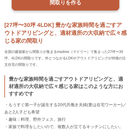
間取りを作る
[27坪〜30坪 4LDK] 豊かな家族時間を過ごすア
ウトドアリビングと、適材適所の大収納で広々感
じる家の間取り
全国の建築家から間取りが集まるmadree（マドリー）で集まった27坪〜30
坪、4LDKの間取りです。外とつながるLDKやアウトドアリビングが特徴の注
文住宅の間取りです。
豊かな家族時間を過ごすアウトドアリビングと、適
材適所の大収納で広々感じる家はこのような方にお
すすめです
・もうすぐ第一子が誕生する20代共働き夫婦(妻は在宅ワーカー)／
あと2人子ども希望
・趣味：料理、野外フェス、旅行
・家族で料理をしたいので、複数人が立てるキッチンにしたい。