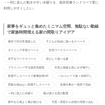
・一列に並んだ動きやすい水廻りを、脱衣所兼ランドリーで更に
利用しやすくしたい。
家事をギュッと集めたミニマム空間、無駄ない動線
で家族時間増える家の間取りアイデア
屋外で非日常感楽しむ
子どもが自由に遊べるスペース
ダイニング学習スペース
在宅ワークスーペース
見守るワークスペース
安心して遊べる庭
プライバシー守る脱衣洗面室
天気も視線も気にせず物干し
部屋干しスペースで家事効率UP
バルコニーで楽々布団干し
景観を損ねない部屋干しスペース
洗濯仕事が一箇所で完結
一列に並んだ水廻り
風が抜ける窓の配置
家中を心地よく風が抜ける
天窓／高窓から自然の光取り込む