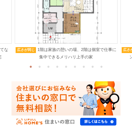
もてな
1階は家族の憩いの場、2階は個室で仕事に
広さが同じ
広さ
宅
集中できるメリハリ上手の家