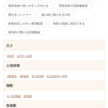
適所収納で使いやすく片付ける
壁面収納で収納量確保
隠せるパントリー
庭の緑に癒されるLDK
来客対応しやすい客間配置
来客が気軽に宿泊できる
屋内外が繋がる回遊動線
広さ
#30坪
#27坪〜30坪
土地特徴
#整形地
#東道路
#土地30坪
#土地30坪〜40坪
階数
#一部2階建
#2階建
部屋数