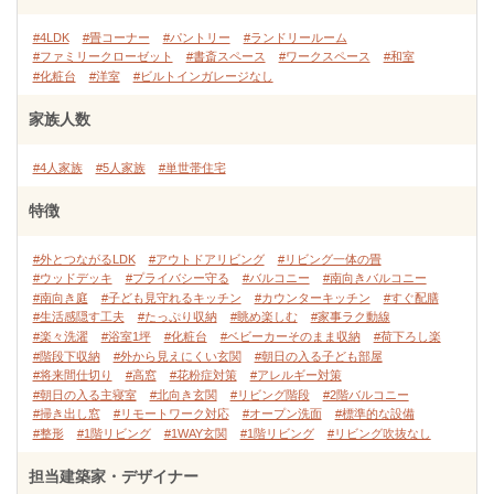
#4LDK
#畳コーナー
#パントリー
#ランドリールーム
#ファミリークローゼット
#書斎スペース
#ワークスペース
#和室
#化粧台
#洋室
#ビルトインガレージなし
家族人数
#4人家族
#5人家族
#単世帯住宅
特徴
#外とつながるLDK
#アウトドアリビング
#リビング一体の畳
#ウッドデッキ
#プライバシー守る
#バルコニー
#南向きバルコニー
#南向き庭
#子ども見守れるキッチン
#カウンターキッチン
#すぐ配膳
#生活感隠す工夫
#たっぷり収納
#眺め楽しむ
#家事ラク動線
#楽々洗濯
#浴室1坪
#化粧台
#ベビーカーそのまま収納
#荷下ろし楽
#階段下収納
#外から見えにくい玄関
#朝日の入る子ども部屋
#将来間仕切り
#高窓
#花粉症対策
#アレルギー対策
#朝日の入る主寝室
#北向き玄関
#リビング階段
#2階バルコニー
#掃き出し窓
#リモートワーク対応
#オープン洗面
#標準的な設備
#整形
#1階リビング
#1WAY玄関
#1階リビング
#リビング吹抜なし
担当建築家・デザイナー