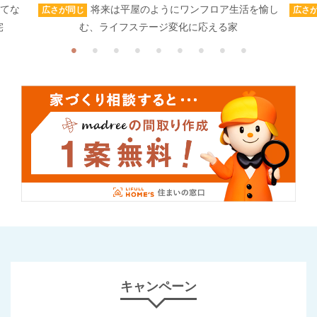
もてな
将来は平屋のようにワンフロア生活を愉し
広さが同じ
広さ
宅
む、ライフステージ変化に応える家
キャンペーン