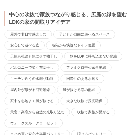
中心の吹抜で家族つながり感じる、広庭の緑を望む
LDKの家の間取りアイデア
屋外で非日常感楽しむ
子どもが自由に遊べるスペース
安心して遊べる庭
各階から快適なトイレ位置
天気も視線も気にせず物干し
物をLDKに持ち込まない動線
バルコニーで楽々布団干し
ファミクロ中心家事動線
キッチン近くの水廻り動線
回遊性のある水廻り
屋内外が繋がる回遊動線
風が抜ける窓の配置
家中を心地よく風が抜ける
大きな吹抜で採光確保
天窓／高窓から自然の光取り込む
吹抜で家族が繋がる
ウォークスルークローゼット
まとめ買い安心大容量パントリー
隠せるパントリー