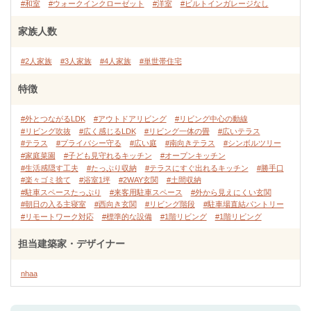
#和室
#ウォークインクローゼット
#洋室
#ビルトインガレージなし
家族人数
#2人家族
#3人家族
#4人家族
#単世帯住宅
特徴
#外とつながるLDK
#アウトドアリビング
#リビング中心の動線
#リビング吹抜
#広く感じるLDK
#リビング一体の畳
#広いテラス
#テラス
#プライバシー守る
#広い庭
#南向きテラス
#シンボルツリー
#家庭菜園
#子ども見守れるキッチン
#オープンキッチン
#生活感隠す工夫
#たっぷり収納
#テラスにすぐ出れるキッチン
#勝手口
#楽々ゴミ捨て
#浴室1坪
#2WAY玄関
#土間収納
#駐車スペースたっぷり
#来客用駐車スペース
#外から見えにくい玄関
#朝日の入る主寝室
#西向き玄関
#リビング階段
#駐車場直結パントリー
#リモートワーク対応
#標準的な設備
#1階リビング
#1階リビング
担当建築家・デザイナー
nhaa