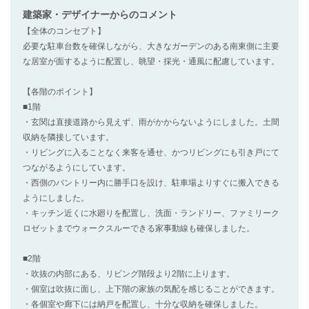
建築家・デザイナー
からのコメント
【全体のコンセプト】
必要な駐車台数を確保しながら、大きなガーデンのある南東側に主要
な居室が面するように配置し、眺望・採光・通風に配慮しています。
【各階のポイント】
■1階
・玄関は直接道路から見えず、雨がかからないようにしました。土間
収納を隣接しています。
・リビングに入ることなく来客を通せ、かつリビングにも引き戸にて
つながるようにしています。
・西側のパントリー内に勝手口を設け、駐車場よりすぐに搬入できる
ようにしました。
・キッチン近くに水廻りを配置し、洗面・ランドリー、ファミリーク
ロゼットまでウォークスルーできる家事動線も確保しました。
■2階
・吹抜の内部にある、リビング階段より2階に上ります。
・個室は吹抜に面し、上下階の家族の気配を感じることができます。
・各個室や廊下には納戸を配置し、十分な収納を確保しました。