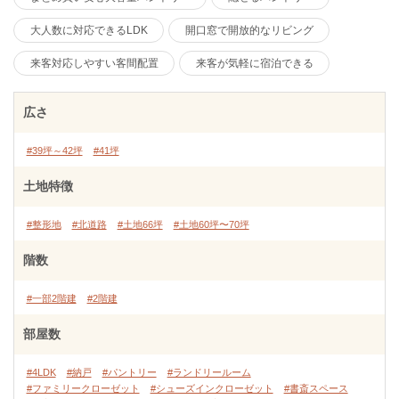
大人数に対応できるLDK
開口窓で開放的なリビング
来客対応しやすい客間配置
来客が気軽に宿泊できる
広さ
#39坪～42坪
#41坪
土地特徴
#整形地
#北道路
#土地66坪
#土地60坪〜70坪
階数
#一部2階建
#2階建
部屋数
#4LDK
#納戸
#パントリー
#ランドリールーム
#ファミリークローゼット
#シューズインクローゼット
#書斎スペース