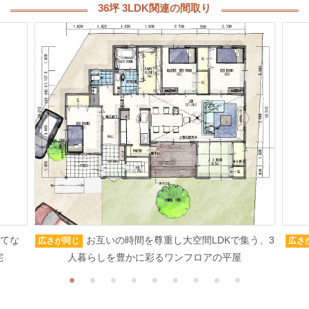
36坪 3LDK関連の間取り
もてな
お互いの時間を尊重し大空間LDKで集う、3
広さが同じ
広さ
宅
人暮らしを豊かに彩るワンフロアの平屋