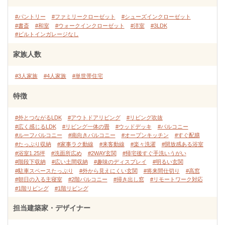
#パントリー
#ファミリークローゼット
#シューズインクローゼット
#書斎
#和室
#ウォークインクローゼット
#洋室
#3LDK
#ビルトインガレージなし
家族人数
#3人家族
#4人家族
#単世帯住宅
特徴
#外とつながるLDK
#アウトドアリビング
#リビング吹抜
#広く感じるLDK
#リビング一体の畳
#ウッドデッキ
#バルコニー
#ルーフバルコニー
#南向きバルコニー
#オープンキッチン
#すぐ配膳
#たっぷり収納
#家事ラク動線
#来客動線
#楽々洗濯
#開放感ある浴室
#浴室1.25坪
#洗面所広め
#2WAY玄関
#帰宅後すぐ手洗いうがい
#階段下収納
#広い土間収納
#趣味のディスプレイ
#明るい玄関
#駐車スペースたっぷり
#外から見えにくい玄関
#将来間仕切り
#高窓
#朝日の入る主寝室
#2階バルコニー
#掃き出し窓
#リモートワーク対応
#1階リビング
#1階リビング
担当建築家・デザイナー