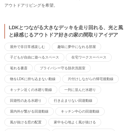
アウトドアリビングを希望。
LDKとつながる大きなデッキを走り回れる、光と風
と緑感じるアウトドア好きの家の間取りアイデア
屋外で非日常感楽しむ
趣味に夢中になれる部屋
子どもが自由に遊べるスペース
在宅ワークスーペース
篭れる書斎
プライバシー守る脱衣洗面室
物をLDKに持ち込まない動線
片付けしながらの帰宅後動線
キッチン近くの水廻り動線
一列に並んだ水廻り
回遊性のある水廻り
行き止まりない回遊動線
屋内外が繋がる回遊動線
キッチン中心の回遊動線
風が抜ける窓の配置
家中を心地よく風が抜ける