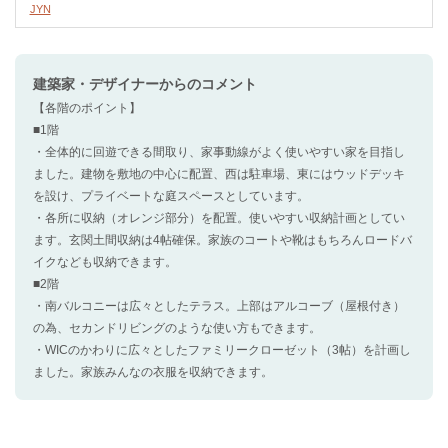
JYN
建築家・デザイナー
からのコメント
【各階のポイント】
■1階
・全体的に回遊できる間取り、家事動線がよく使いやすい家を目指し
ました。建物を敷地の中心に配置、西は駐車場、東にはウッドデッキ
を設け、プライベートな庭スペースとしています。
・各所に収納（オレンジ部分）を配置。使いやすい収納計画としてい
ます。玄関土間収納は4帖確保。家族のコートや靴はもちろんロードバ
イクなども収納できます。
■2階
・南バルコニーは広々としたテラス。上部はアルコーブ（屋根付き）
の為、セカンドリビングのような使い方もできます。
・WICのかわりに広々としたファミリークローゼット（3帖）を計画し
ました。家族みんなの衣服を収納できます。