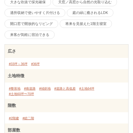
大きな吹抜で採光確保
天窓／高窓から自然の光取り込む
適所収納で使いやすく片付ける
庭の緑に癒されるLDK
開口窓で開放的なリビング
将来を見据えた1階主寝室
来客が気軽に宿泊できる
広さ
#33坪～36坪
#36坪
土地特徴
#整形地
#南道路
#傾斜地
#道路と高低差
#土地64坪
#土地60坪〜70坪
階数
#2階建
#総二階
部屋数