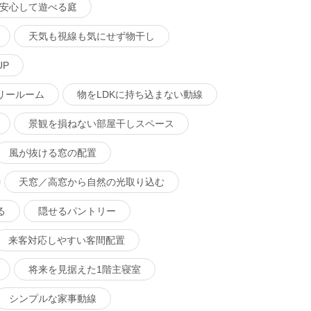
安心して遊べる庭
天気も視線も気にせず物干し
P
リールーム
物をLDKに持ち込まない動線
景観を損ねない部屋干しスペース
風が抜ける窓の配置
天窓／高窓から自然の光取り込む
る
隠せるパントリー
来客対応しやすい客間配置
将来を見据えた1階主寝室
シンプルな家事動線