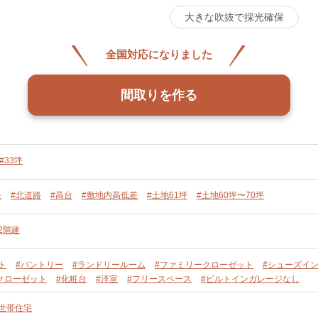
大きな吹抜で採光確保
全国対応になりました
間取りを作る
#33坪
長
#北道路
#高台
#敷地内高低差
#土地61坪
#土地60坪〜70坪
2階建
ト
#パントリー
#ランドリールーム
#ファミリークローゼット
#シューズイ
クローゼット
#化粧台
#洋室
#フリースペース
#ビルトインガレージなし
単世帯住宅