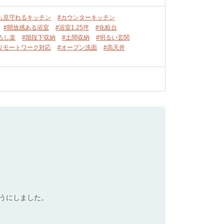
も見守れるキッチン
#カウンターキッチン
#開放感ある浴室
#浴室1.25坪
#化粧台
ろし楽
#階段下収納
#土間収納
#明るい玄関
リモートワーク対応
#オープン洗面
#高天井
うにしました。