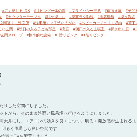
#広く感じるLDK
#リビング一体の畳
#プライバシー守る
#南向き庭
#子ど
夫
#カウンターテーブル
#眺め楽しむ
#家事ラク動線
#来客動線
#楽々洗濯
#玄関近くに洗面所
#帰宅後すぐ手洗いうがい
#ベビーカーそのまま収納
#荷下
くい玄関
#朝日の入る子ども部屋
#高窓
#朝日の入る主寝室
#掃き出し窓
#
#玄関スロープ
#標準的な設備
#1階リビング
#1階リビング
】
。
たりした空間にしました。
ットから、そのまま洗面と風呂場へ行けるようにしました。
高天井にし、エアコンの効きを良くしつつ、明るく開放感が生まれるよ
は、明るく風通しも良い空間です。
い位置にTVを配置しました。