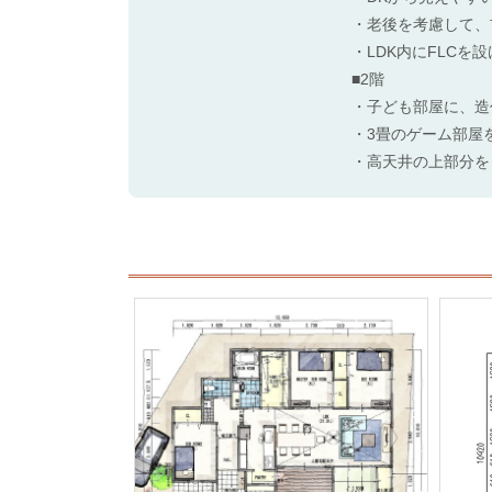
・老後を考慮して、
・LDK内にFLC
■2階
・子ども部屋に、造
・3畳のゲーム部屋
・高天井の上部分を