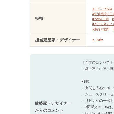
#リビング吹抜
#生活感隠す工
特徴
#2WAY玄関
#外から見えに
#東向き玄関
担当建築家・デザイナー
y_horie
【全体のコンセプト
・暑さ寒さに強い家
■1階
・玄関を広めのゆっ
・シューズクローゼ
・リビングの一部を
建築家・デザイナー
・3面採光のLDK
からのコメント
・DKから見えやす