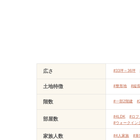
広さ
#33坪～36坪
土地特徴
#整形地
#縦
階数
#一部2階建
#
#4LDK
#ロフ
部屋数
#ウォークイン
家族人数
#4人家族
#