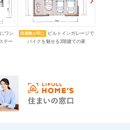
にワン
ビルトインガレージで
部屋数が同じ
家族人数が同じ
ステー
バイクを魅せる3階建ての家
ろいろなもの
高