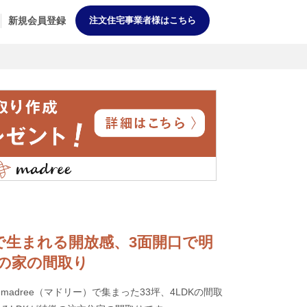
新規会員登録
注文住宅事業者様はこちら
高天井で生まれる開放感、3面開口で明
Kの家の間取り
adree（マドリー）で集まった33坪、4LDKの間取