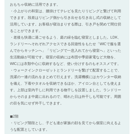
おもちゃ収納に活用できます。
・小上がりの和室は、腰掛けてテレビを見たりリビングと繋げて利用
できます。段差はリビング側から引き出せる引き出し式の収納として
活用しています。お客様が寝泊まりする際は、引き戸を閉めて間仕切
ることができます。
・老後も快適に過ごせるよう、庭の緑を臨む寝室としました。LDK、
ランドリーへそれぞれアクセスできる回遊性をもたせ「WICで服を選
んでからキッチンへ」「リビングで一息入れてから寝室へ」といった
生活動線が可能です。寝室の収納には布団や季節家電など大物を、
WICには衣類中心に収納するなど、使い分けするのもオススメです。
・ウォークインクローゼットとランドリーを繋げて配置することで、
洗濯の一連の流れをまとめて行えます。洗濯機横にはカウンター収納
を備え、下着やタオルを収納できるほか、アイロン台としても使えま
す。上部は室内干しに利用できる物干しを設置しました。ランドリー
からそのまま中庭に出れるので、晴れた日は外干しも可能です。周囲
の目を気にせず外干しできます。
◼︎2階
・リビング階段とし、子ども達が家族の顔を見てから個室に向えるよ
うな配置としています。