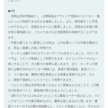
しました。
◼︎1階
・玄関は2WAY動線とし、土間収納はアウトドア用品やベビーカー、靴
もたっぷり収納できる広さを確保しました。また、帰宅後すぐに手洗
いができるよう、洗面台をホールに配置しました。洗面台の右側に間
仕切り兼収納には、ごちゃつきがちな洗面用具を収納することができ
ます。
・中庭を囲うように配置したLDKは、どの位置にいても中庭を眺めら
れ、明るく風通しの良い空間です。
・キッチンは幅2.7mのカウンターテーブル付きとしました。カウンタ
ー下は、リビング収納として利用できます。ダイニングテーブルも一
体にすることで、大人数での食事も楽しめます。また、キッチンの背
面には幅4.5mのカウンター収納には、食器や電化製品、食品ストッ
ク、ゴミ箱の他、書類や筆記用具など大容量を収納できます。さら
に、階段下収納もパントリーとして利用できます。
・リビング上部は天井高が高くなるように屋根をかけることで、1.5層
分の吹抜をつくり、開放感が得られるようにしました。
・1階フロアから1.2m上がったところに書斎コーナー設けました。リビ
ングダイニングや庭を眺めながら、趣味を楽しめるかと思います。書
斎コーナーの下は2畳の収納庫とし、リビング収納としたり、子どもの