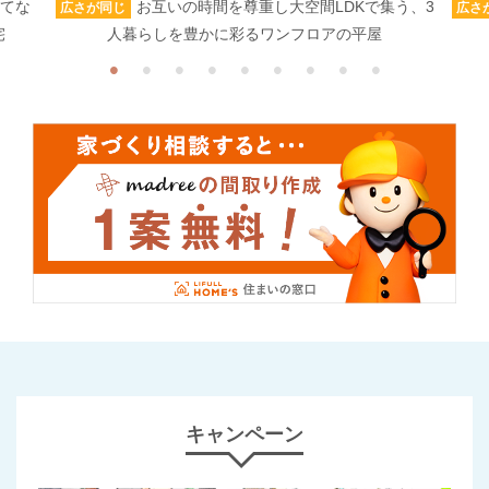
もてな
お互いの時間を尊重し大空間LDKで集う、3
広さが同じ
広さ
宅
人暮らしを豊かに彩るワンフロアの平屋
キャンペーン