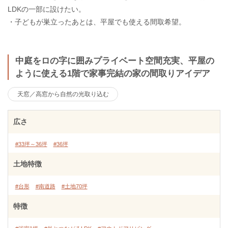
LDKの一部に設けたい。
・子どもが巣立ったあとは、平屋でも使える間取希望。
中庭をロの字に囲みプライベート空間充実、平屋の
ように使える1階で家事完結の家の間取りアイデア
天窓／高窓から自然の光取り込む
広さ
#33坪～36坪
#36坪
土地特徴
#台形
#南道路
#土地70坪
特徴