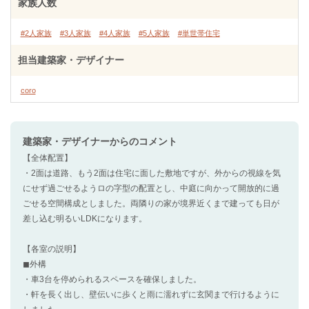
家族人数
#2人家族
#3人家族
#4人家族
#5人家族
#単世帯住宅
担当建築家・デザイナー
coro
建築家・デザイナー
からのコメント
【全体配置】
・2面は道路、もう2面は住宅に面した敷地ですが、外からの視線を気
にせず過ごせるようロの字型の配置とし、中庭に向かって開放的に過
ごせる空間構成としました。両隣りの家が境界近くまで建っても日が
差し込む明るいLDKになります。
【各室の説明】
◼︎外構
・車3台を停められるスペースを確保しました。
・軒を長く出し、壁伝いに歩くと雨に濡れずに玄関まで行けるように