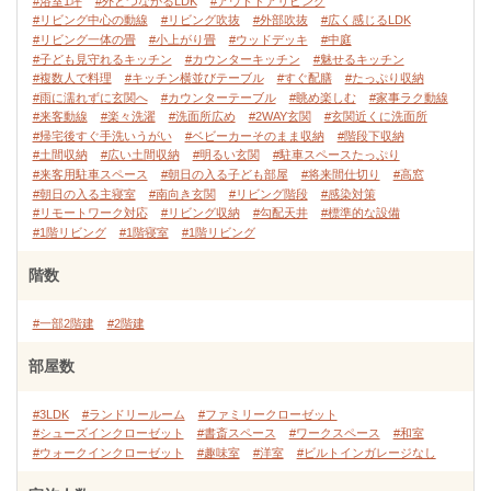
#浴室1坪
#外とつながるLDK
#アウトドアリビング
#リビング中心の動線
#リビング吹抜
#外部吹抜
#広く感じるLDK
#リビング一体の畳
#小上がり畳
#ウッドデッキ
#中庭
#子ども見守れるキッチン
#カウンターキッチン
#魅せるキッチン
#複数人で料理
#キッチン横並びテーブル
#すぐ配膳
#たっぷり収納
#雨に濡れずに玄関へ
#カウンターテーブル
#眺め楽しむ
#家事ラク動線
#来客動線
#楽々洗濯
#洗面所広め
#2WAY玄関
#玄関近くに洗面所
#帰宅後すぐ手洗いうがい
#ベビーカーそのまま収納
#階段下収納
#土間収納
#広い土間収納
#明るい玄関
#駐車スペースたっぷり
#来客用駐車スペース
#朝日の入る子ども部屋
#将来間仕切り
#高窓
#朝日の入る主寝室
#南向き玄関
#リビング階段
#感染対策
#リモートワーク対応
#リビング収納
#勾配天井
#標準的な設備
#1階リビング
#1階寝室
#1階リビング
階数
#一部2階建
#2階建
部屋数
#3LDK
#ランドリールーム
#ファミリークローゼット
#シューズインクローゼット
#書斎スペース
#ワークスペース
#和室
#ウォークインクローゼット
#趣味室
#洋室
#ビルトインガレージなし