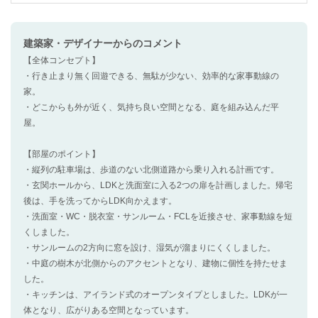
建築家・デザイナー
からのコメント
【全体コンセプト】
・行き止まり無く回遊できる、無駄が少ない、効率的な家事動線の
家。
・どこからも外が近く、気持ち良い空間となる、庭を組み込んだ平
屋。
【部屋のポイント】
・縦列の駐車場は、歩道のない北側道路から乗り入れる計画です。
・玄関ホールから、LDKと洗面室に入る2つの扉を計画しました。帰宅
後は、手を洗ってからLDK向かえます。
・洗面室・WC・脱衣室・サンルーム・FCLを近接させ、家事動線を短
くしました。
・サンルームの2方向に窓を設け、湿気が溜まりにくくしました。
・中庭の樹木が北側からのアクセントとなり、建物に個性を持たせま
した。
・キッチンは、アイランド式のオープンタイプとしました。LDKが一
体となり、広がりある空間となっています。