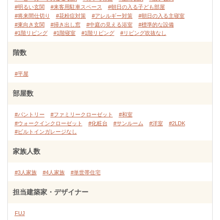
#明るい玄関
#来客用駐車スペース
#朝日の入る子ども部屋
#将来間仕切り
#花粉症対策
#アレルギー対策
#朝日の入る主寝室
#東向き玄関
#掃き出し窓
#中庭の見える浴室
#標準的な設備
#1階リビング
#1階寝室
#1階リビング
#リビング吹抜なし
階数
#平屋
部屋数
#パントリー
#ファミリークローゼット
#和室
#ウォークインクローゼット
#化粧台
#サンルーム
#洋室
#2LDK
#ビルトインガレージなし
家族人数
#3人家族
#4人家族
#単世帯住宅
担当建築家・デザイナー
FUJ