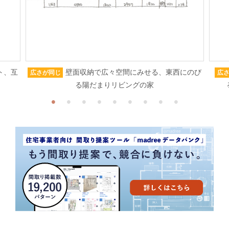
ト、互
壁面収納で広々空間にみせる、東西にのび
広さが同じ
広
る陽だまりリビングの家