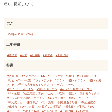
近くに配置したい。
広さ
#30坪～33坪
#30坪
土地特徴
#整形地
#角地
#北道路
#東道路
#土地83坪
特徴
#浴室1坪
#外とつながるLDK
#リビング中心の動線
#広く感じるLDK
#リビング一体の畳
#ウッドデッキ
#テラス
#南向きテラス
#南向き庭
#中庭
#子ども見守れるキッチン
#オープンキッチン
#アイランドキッチン
#魅せるキッチン
#キッチン横並びテーブル
#すぐ配膳
#生活感隠す工夫
#たっぷり収納
#庭にすぐ出れるキッチン
#テラスにすぐ出れるキッチン
#楽々ゴミ捨て
#隠せるキッチン
#眺め楽しむ
#来客動線
#楽々洗濯
#開放感ある浴室
#洗面所広め
#化粧台
#2WAY玄関
#玄関近くに洗面所
#帰宅後すぐ手洗いうがい
#ベビーカーそのまま収納
#荷下ろし楽
#土間収納
#広い玄関