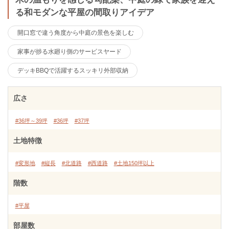
る和モダンな平屋の間取りアイデア
開口窓で違う角度から中庭の景色を楽しむ
家事が捗る水廻り側のサービスヤード
デッキBBQで活躍するスッキリ外部収納
広さ
#36坪～39坪
#36坪
#37坪
土地特徴
#変形地
#縦長
#北道路
#西道路
#土地150坪以上
階数
#平屋
部屋数