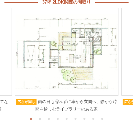
37坪 2LDK関連の間取り
もてな
雨の日も濡れずに車から玄関へ、静かな時
広さが同じ
広さ
宅
間を愉しむライブラリーのある家