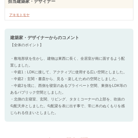
担当建築家・デザイナー
アキモトモヤ
建築家・デザイナー
からのコメント
【全体のポイント】
・敷地形状を生かし、建物は東西に長く、全居室が南に面するよう配
置しました。
・中庭1：LDKに接して、アクティブに使用する広い空間としました。
・中庭2：玄関・書斎から、見る・楽しむための空間としました。
・中庭2を境に、西側を寝室のあるプライベート空間、東側をLDK等の
あるパブリック空間としました。
・北側の主寝室、玄関、リビング、タタミコーナーの上部を、吹抜の
勾配天井としました。勾配梁を表に出す事で、常に木のぬくもりを感
じられる住まいとしました。