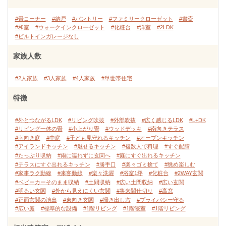
#畳コーナー
#納戸
#パントリー
#ファミリークローゼット
#書斎
#和室
#ウォークインクローゼット
#化粧台
#洋室
#2LDK
#ビルトインガレージなし
家族人数
#2人家族
#3人家族
#4人家族
#単世帯住宅
特徴
#外とつながるLDK
#リビング吹抜
#外部吹抜
#広く感じるLDK
#L+DK
#リビング一体の畳
#小上がり畳
#ウッドデッキ
#南向きテラス
#南向き庭
#中庭
#子ども見守れるキッチン
#オープンキッチン
#アイランドキッチン
#魅せるキッチン
#複数人で料理
#すぐ配膳
#たっぷり収納
#雨に濡れずに玄関へ
#庭にすぐ出れるキッチン
#テラスにすぐ出れるキッチン
#勝手口
#楽々ゴミ捨て
#眺め楽しむ
#家事ラク動線
#来客動線
#楽々洗濯
#浴室1坪
#化粧台
#2WAY玄関
#ベビーカーそのまま収納
#土間収納
#広い土間収納
#広い玄関
#明るい玄関
#外から見えにくい玄関
#将来間仕切り
#高窓
#正面玄関の演出
#東向き玄関
#掃き出し窓
#プライバシー守る
#広い庭
#標準的な設備
#1階リビング
#1階寝室
#1階リビング