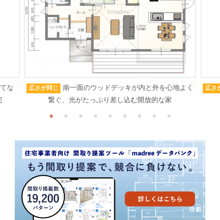
もてな
南一面のウッドデッキが内と外を心地よく
広さが同じ
広さ
宅
繋ぐ、光がたっぷり差し込む開放的な家