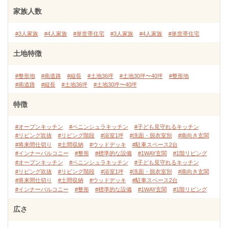
家族人数
#3人家族
#4人家族
#単世帯住宅
#3人家族
#4人家族
#単世帯住宅
土地特徴
#整形地
#南道路
#縦長
#土地36坪
#土地30坪〜40坪
#整形地
#南道路
#縦長
#土地36坪
#土地30坪〜40坪
特徴
#オープンキッチン
#ペニンシュラキッチン
#子ども見守れるキッチン
#リビング吹抜
#リビング階段
#浴室1坪
#洗面・脱衣室別
#南向き玄関
#将来間仕切り
#土間収納
#ウッドデッキ
#駐車スペース2台
#インナーバルコニー
#整形
#標準的な設備
#1WAY玄関
#1階リビング
#オープンキッチン
#ペニンシュラキッチン
#子ども見守れるキッチン
#リビング吹抜
#リビング階段
#浴室1坪
#洗面・脱衣室別
#南向き玄関
#将来間仕切り
#土間収納
#ウッドデッキ
#駐車スペース2台
#インナーバルコニー
#整形
#標準的な設備
#1WAY玄関
#1階リビング
広さ