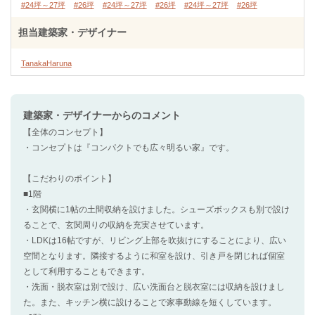
#24坪～27坪
#26坪
#24坪～27坪
#26坪
#24坪～27坪
#26坪
担当建築家・デザイナー
TanakaHaruna
建築家・デザイナー
からのコメント
【全体のコンセプト】
・コンセプトは『コンパクトでも広々明るい家』です。
【こだわりのポイント】
■1階
・玄関横に1帖の土間収納を設けました。シューズボックスも別で設け
ることで、玄関周りの収納を充実させています。
・LDKは16帖ですが、リビング上部を吹抜けにすることにより、広い
空間となります。隣接するように和室を設け、引き戸を閉じれば個室
として利用することもできます。
・洗面・脱衣室は別で設け、広い洗面台と脱衣室には収納を設けまし
た。また、キッチン横に設けることで家事動線を短くしています。