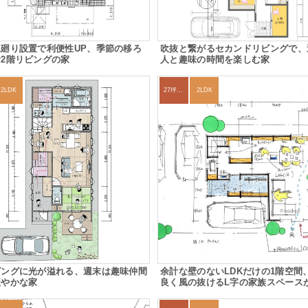
廻り設置で利便性UP、季節の移ろ
吹抜と繋がるセカンドリビングで、
2階リビングの家
人と趣味の時間を楽しむ家
2LDK
27坪〜30坪
2LDK
ビングに光が溢れる、週末は趣味仲間
余計な壁のないLDKだけの1階空間
賑やかな家
良く風の抜けるL字の家族スペース