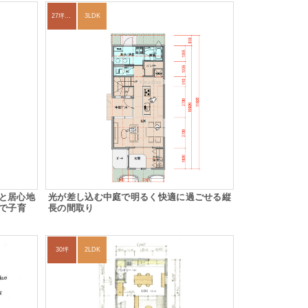
27坪〜30坪
3LDK
と居心地
光が差し込む中庭で明るく快適に過ごせる縦
けで子育
長の間取り
30坪
2LDK