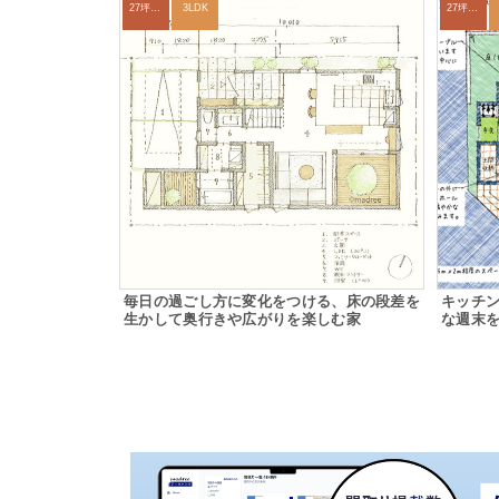
27坪〜30坪
3LDK
27坪〜30坪
毎日の過ごし方に変化をつける、床の段差を
キッチ
生かして奥行きや広がりを楽しむ家
な週末