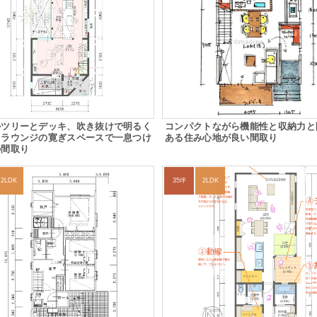
ルツリーとデッキ、吹き抜けで明るく
コンパクトながら機能性と収納力と
！ラウンジの寛ぎスペースで一息つけ
ある住み心地が良い間取り
の間取り
2LDK
35坪
2LDK