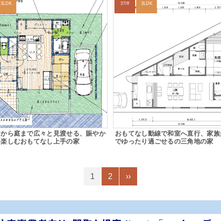
3LDK
37坪
3LDK
ンから庭まで広々と見渡せる、賑やか
おもてなし動線で和室へ直行、家族
を楽しむおもてなし上手の家
でゆったり過ごせるの三角地の家
1
2
››