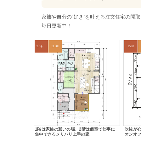
家族や自分の”好き”を叶える注文住宅の間
毎日更新中！
27坪〜30坪
3LDK
29坪
1階は家族の憩いの場、2階は個室で仕事に
吹抜が
集中できるメリハリ上手の家
オンオ