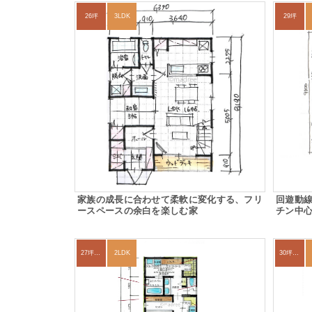
26坪
3LDK
29坪
家族の成長に合わせて柔軟に変化する、フリ
回遊動
ースペースの余白を楽しむ家
チン中
27坪〜30坪
2LDK
30坪～33坪