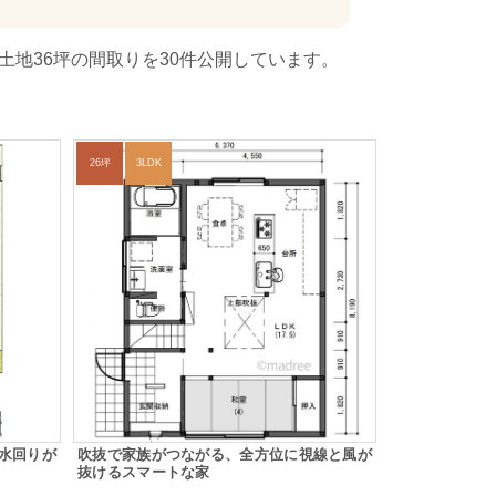
土地36坪の間取りを30件公開しています。
26坪
3LDK
水回りが
吹抜で家族がつながる、全方位に視線と風が
抜けるスマートな家