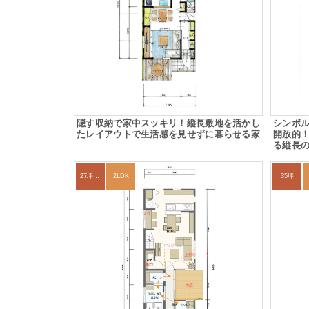
隠す収納で家中スッキリ！縦長敷地を活かし
シンボ
たレイアウトで生活感を見せずに暮らせる家
開放的
る縦長
27坪〜30坪
2LDK
35坪