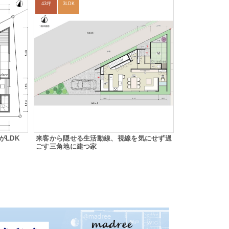
43坪
3LDK
がLDK
来客から隠せる生活動線、視線を気にせず過
ごす三角地に建つ家