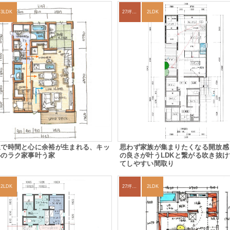
3LDK
27坪〜30坪
2LDK
線で時間と心に余裕が生まれる、キッ
思わず家族が集まりたくなる開放感
心のラク家事叶う家
の良さが叶うLDKと繋がる吹き抜
てしやすい間取り
2LDK
27坪〜30坪
2LDK