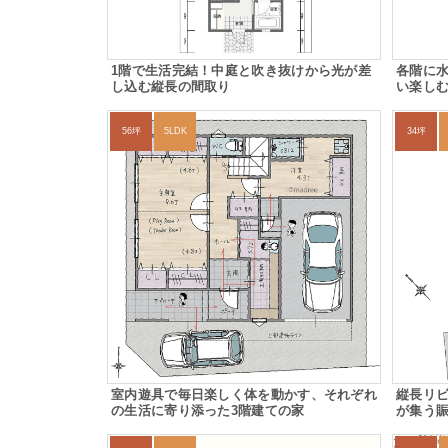
1階で生活完結！中庭と吹き抜けから光が差
各階に水
し込む縦長の間取り
い楽しむ
56坪
5LDK
34坪
室内遊具で毎日楽しく体を動かす、それぞれ
縦長リ
の生活に寄り添った3階建ての家
が集う