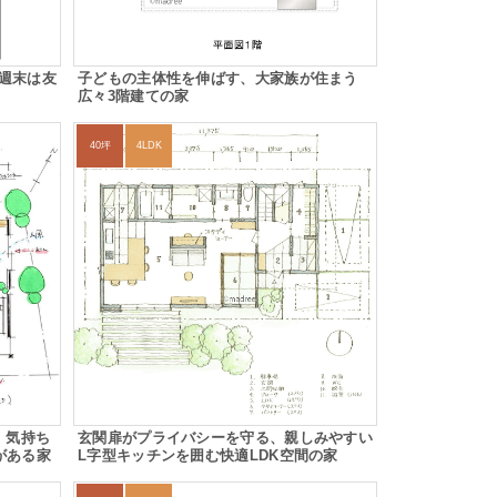
週末は友
子どもの主体性を伸ばす、大家族が住まう
広々3階建ての家
40坪
4LDK
、気持ち
玄関扉がプライバシーを守る、親しみやすい
がある家
L字型キッチンを囲む快適LDK空間の家