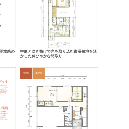
開放感の
中庭と吹き抜けで光を取り込む縦長敷地を活
かした伸びやかな間取り
56坪
4LDK