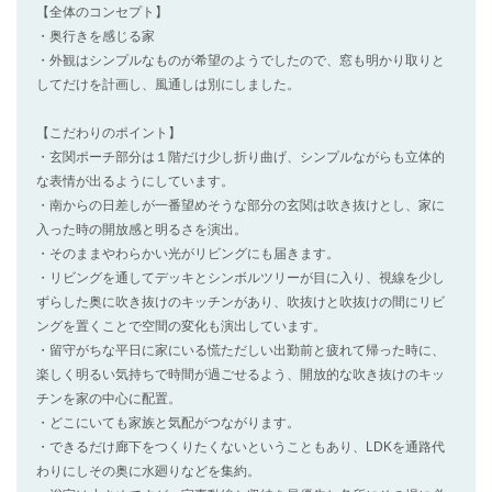
【全体のコンセプト】
・奥行きを感じる家
・外観はシンプルなものが希望のようでしたので、窓も明かり取りと
してだけを計画し、風通しは別にしました。
【こだわりのポイント】
・玄関ポーチ部分は１階だけ少し折り曲げ、シンプルながらも立体的
な表情が出るようにしています。
・南からの日差しが一番望めそうな部分の玄関は吹き抜けとし、家に
入った時の開放感と明るさを演出。
・そのままやわらかい光がリビングにも届きます。
・リビングを通してデッキとシンボルツリーが目に入り、視線を少し
ずらした奥に吹き抜けのキッチンがあり、吹抜けと吹抜けの間にリビ
ングを置くことで空間の変化も演出しています。
・留守がちな平日に家にいる慌ただしい出勤前と疲れて帰った時に、
楽しく明るい気持ちで時間が過ごせるよう、開放的な吹き抜けのキッ
チンを家の中心に配置。
・どこにいても家族と気配がつながります。
・できるだけ廊下をつくりたくないということもあり、LDKを通路代
わりにしその奥に水廻りなどを集約。