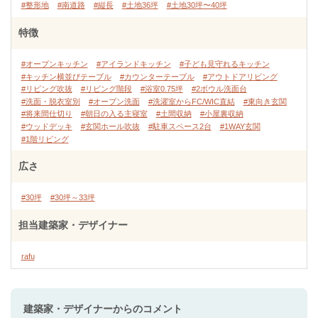
#整形地
#南道路
#縦長
#土地36坪
#土地30坪〜40坪
特徴
#オープンキッチン
#アイランドキッチン
#子ども見守れるキッチン
#キッチン横並びテーブル
#カウンターテーブル
#アウトドアリビング
#リビング吹抜
#リビング階段
#浴室0.75坪
#2ボウル洗面台
#洗面・脱衣室別
#オープン洗面
#洗濯室からFC/WIC直結
#東向き玄関
#将来間仕切り
#朝日の入る主寝室
#土間収納
#小屋裏収納
#ウッドデッキ
#玄関ホール吹抜
#駐車スペース2台
#1WAY玄関
#1階リビング
広さ
#30坪
#30坪～33坪
担当建築家・デザイナー
rafu
建築家・デザイナー
からのコメント