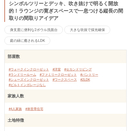
シンボルツリーとデッキ、吹き抜けで明るく開放
的！ラウンジの寛ぎスペースで一息つける縦長の間
取りの間取りアイデア
身支度に便利な2ボウル洗面台
大きな吹抜で採光確保
庭の緑に癒されるLDK
部屋数
#ウォークインクローゼット
#洋室
#セカンドリビング
#ランドリールーム
#ファミリークローゼット
#パントリー
#シューズインクローゼット
#ワークスペース
#2LDK
#ビルトインガレージなし
家族人数
#4人家族
#単世帯住宅
土地特徴