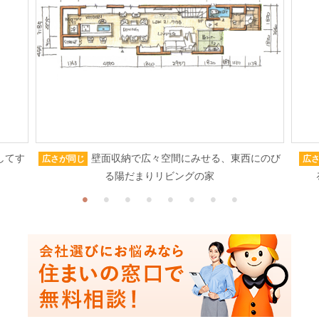
してす
壁面収納で広々空間にみせる、東西にのび
広さが同じ
広
る陽だまりリビングの家