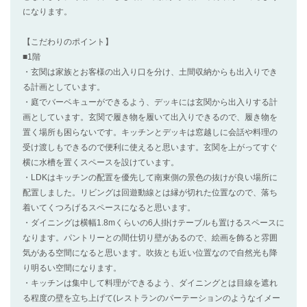
になります。
【こだわりのポイント】
■1階
・玄関は家族とお客様の出入り口を分け、土間収納からも出入りでき
る計画としています。
・庭でバーベキューができるよう、デッキには玄関から出入りする計
画としています。玄関で履き物を履いて出入りできるので、履き物を
置く場所も困らないです。キッチンとデッキは窓越しに会話や料理の
受け渡しもできるので便利に使えると思います。玄関を上がってすぐ
横に水槽を置くスペースを設けています。
・LDKはキッチンの配置を優先して南東側の景色の抜けが良い場所に
配置しました。リビングは回遊動線とは縁が切れた位置なので、落ち
着いてくつろげるスペースになると思います。
・ダイニングは横幅1.8mくらいの6人掛けテーブルも置けるスペースに
なります。パントリーとの間仕切り壁があるので、絵画を飾ると雰囲
気がある空間になると思います。吹抜とも近い位置なので自然光も降
り明るい空間になります。
・キッチンは集中して料理ができるよう、ダイニングとは目線を遮れ
る程度の壁を立ち上げて(レストランのパーテーションのようなイメー