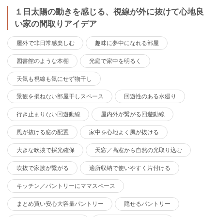
１日太陽の動きを感じる、視線が外に抜けて心地良
い家の間取りアイデア
屋外で非日常感楽しむ
趣味に夢中になれる部屋
図書館のような本棚
光庭で家中を明るく
天気も視線も気にせず物干し
景観を損ねない部屋干しスペース
回遊性のある水廻り
行き止まりない回遊動線
屋内外が繋がる回遊動線
風が抜ける窓の配置
家中を心地よく風が抜ける
大きな吹抜で採光確保
天窓／高窓から自然の光取り込む
吹抜で家族が繋がる
適所収納で使いやすく片付ける
キッチン／パントリーにママスペース
まとめ買い安心大容量パントリー
隠せるパントリー