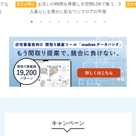
もてな
お互いの時間を尊重し大空間LDKで集う、3
広さが同じ
広さ
宅
人暮らしを豊かに彩るワンフロアの平屋
キャンペーン