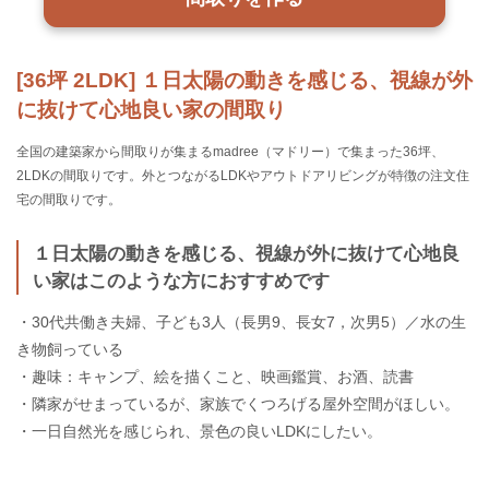
[36坪 2LDK] １日太陽の動きを感じる、視線が外
に抜けて心地良い家の間取り
全国の建築家から間取りが集まるmadree（マドリー）で集まった36坪、
2LDKの間取りです。外とつながるLDKやアウトドアリビングが特徴の注文住
宅の間取りです。
１日太陽の動きを感じる、視線が外に抜けて心地良
い家はこのような方におすすめです
・30代共働き夫婦、子ども3人（長男9、長女7，次男5）／水の生
き物飼っている
・趣味：キャンプ、絵を描くこと、映画鑑賞、お酒、読書
・隣家がせまっているが、家族でくつろげる屋外空間がほしい。
・一日自然光を感じられ、景色の良いLDKにしたい。