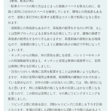
【敷地、配置計画】
・駐車スペースの取り方はまとまった植栽スペースを取るために、道
路と並列に1台分のスペースを確保しています。隣地との高低差もある
ので、道路と直行方向に駐車する配置はコスト面で割高になると思わ
れます。
・道路面との高低差もあるので、高低差の処理をするのにRC造、もし
くは型枠ブロックによる土留を作る計画としています。建物の基礎で
高低差の処理をするやり方もありますが、高度斜線の規制がある地域
なので、深基礎の形としてしまうと建物の高さの検討で不利になって
しまいます。
・キッチンからの眺め、外の景色を感じる浴室、パントリーやキッチ
ンの回遊動線等を踏まえ、キッチンと浴室は東側の道路寄りに、玄関
は南側に寄せる計画としました。
・日当たりがいい南側に玄関を配置することは勿体無いような気がし
ますが、今回の玄関の場所は東南側、南側隣地の建物がそれぞれ迫っ
ている部分なので、日中の1階への日当たりに関しては、弱い部分にな
ると思います。特に太陽高度の低くなる冬の日差しはかなり悪くなる
と思うので、この部分は玄関として、その奥にリビングダイニングを
配置しました。
・リビング上部に吹抜を設け、2階からリビングに日差しを下ろす計画
となります。冬場の日差しも2階の吹抜から1階へ十分取り込めるよう