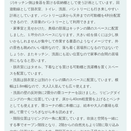
ジ)キッチン側は食器を置ける収納棚として使う計画としています。回
遊動線として脱衣室、トイレ、洗面、パントリーにも行き来しやすい
計画としています。パントリーは床から天井までの可動棚を4列分配置
できるので、大容量のパントリーとして利用できます。
・家事室と見せかけた、奥様の部屋はキッチンの隣のスペースに配置
しました。１坪分のスペースになります。大きい絵を描くには少し狭
いかもしれませんが集中して作業する書斎のようなイメージです。外
の景色も眺めのいい場所なので、落ち着く居場所になるのではないで
しょうか。またキッチン、洗面にも近い位置なので家事の合間の居場
所にもなると思います。
・脱衣室にはタオル、下着などを置ける可動棚と洗濯機を置くスペー
スを配置しています。
・洗面は脱衣室とは別のトイレの隣のスペースに配置しています。横
幅は1.8m幅なので、大人2人並んでも広々使えます。
・洗面の壁の反対側に2畳分の畳コーナーを設けました。リビングダイ
ニングの一角に位置しています。床から40cm程度畳を上げるとベンチ
としても使えます。畳コーナの横に本棚には、絵本や大人の書籍も収
納して畳でくつろぎながら本を読めます。
・階段位置はリビングの一角に配置しています。吹抜と空間を一緒に
する事でオープン階段となり、2階からの自然光もより1階に取り込み