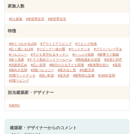
家族人数
#5人家族
#単世帯住宅
#単世帯住宅
特徴
#外とつながるLDK
#アウトドアリビング
#リビング吹抜
#広く感じるLDK
#リビング一体の畳
#ウッドデッキ
#プライバシー守る
#バルコニー
#子ども見守れるキッチン
#たっぷり収納
#家事ラク動線
#楽々洗濯
#テラス直結ランドリールーム
#開放感ある浴室
#浴室1.25坪
#洗面所広め
#広い玄関
#朝日の入る子ども部屋
#将来間仕切り
#高窓
#南向き玄関
#2階バルコニー
#掃き出し窓
#勾配天井
#2階ウッドデッキ
#深い軒庇
#高天井
#標準的な設備
#1WAY玄関
#1階リビング
担当建築家・デザイナー
KAERU
建築家・デザイナー
からのコメント