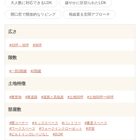
大人数に対応できるLDK
緩やかに区切られたLDK
開口窓で開放的なリビング
視線遮る玄関アプローチ
広さ
#33坪～36坪
#36坪
階数
#一部2階建
#2階建
土地特徴
#整形地
#東道路
#道路と高低差
#土地50坪
#土地50坪〜60坪
部屋数
#畳コーナー
#キッズスペース
#パントリー
#書斎スペース
#ワークスペース
#ウォークインクローゼット
#洋室
#ビルトインガレージなし
#2LDK