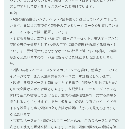
やすい計画になっています。階段下のスペースはお子様のセミクロー
ズな空間として使えるキッズスペースを設けています。
■2階
・6畳の主寝室はシングルベッド2台を置く計画としてレイアウトして
います。奥には共有で使う3畳分のファミリークロークを配置していま
す。トイレもその隣に配置しています。
・子ども部屋は、女の子部屋は4.5畳＋クローゼット、現状オープンな
空間を男の子部屋として7.6畳の空間(点線の範囲)を配置する計画とし
ています。異性同士だとなかなか一つの部屋で過ごすのも難しい時期
があると思いますので一部屋はあらかじめ独立させる計画としまし
た。
・2階の共有スペースにスタディカウンターを設け、勉強はここでする
イメージです。また洗濯も共有スペースに干す計画としています。
・吹抜、共有スペースを勾配天井とする事で、1階から見上げるとかな
りの大空間が広がる計画となります。勾配天井にシーリングファンを
付けて空気を循環してあげると、室内の温熱環境を均一にする効果を
得られるようになります。また、勾配天井の高い位置にハイサイドラ
イトを設置する事で西側の空も夕陽が綺麗に広がって見えるようにな
ると思います。
・共有スペースから2階のバルコニーに出られ、このスペースは第二の
庭として使える屋外空間になります。南側、西側の隣からの視線を遮