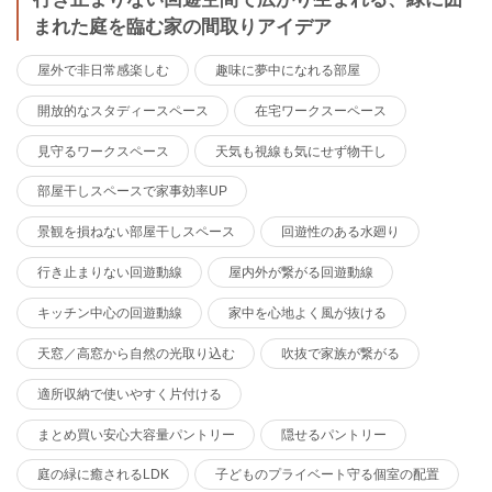
まれた庭を臨む家の間取りアイデア
屋外で非日常感楽しむ
趣味に夢中になれる部屋
開放的なスタディースペース
在宅ワークスーペース
見守るワークスペース
天気も視線も気にせず物干し
部屋干しスペースで家事効率UP
景観を損ねない部屋干しスペース
回遊性のある水廻り
行き止まりない回遊動線
屋内外が繋がる回遊動線
キッチン中心の回遊動線
家中を心地よく風が抜ける
天窓／高窓から自然の光取り込む
吹抜で家族が繋がる
適所収納で使いやすく片付ける
まとめ買い安心大容量パントリー
隠せるパントリー
庭の緑に癒されるLDK
子どものプライベート守る個室の配置