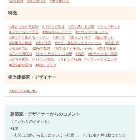
#2人家族
#単世帯住宅
#単世帯住宅
特徴
#外とつながるLDK
#リビング吹抜
#広く感じるLDK
#ウッドデッキ
#プライバシー守る
#南向きバルコニー
#カウンターキッチン
#庭にすぐ出れるキッチン
#勝手口
#楽々ゴミ捨て
#眺め楽しむ
#家事ラク動線
#楽々洗濯
#テラス直結ランドリールーム
#浴室1坪
#洗面所広め
#2WAY玄関
#帰宅後すぐ手洗いうがい
#階段下収納
#広い土間収納
#外から見えにくい玄関
#高窓
#朝日の入る主寝室
#東向き玄関
#リビング階段
#リビング収納
#ソファーダイニング
#標準的な設備
#1階リビング
担当建築家・デザイナー
KANS PLANNING
建築家・デザイナー
からのコメント
【こだわりのポイント】
■1階
・玄関は道路から見えにくいよう配置し、ドアは引き戸仕様にしてい