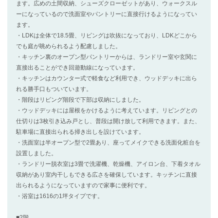
ます。広めの土間収納、シューズクローゼットがあり、ウォークスル
ーになっているので洗面室やパントリーに直接行けるようになってい
ます。
・LDKは全体で18.5畳、リビングは吹抜になっており、LDKどこから
でも庭が眺められるよう配慮しました。
・キッチン裏のオープン型パントリーからは、ランドリー室や玄関に
直接出ることができ回遊動線になっています。
・キッチンはカウンター式で軽食など利用でき、ウッドデッキに出ら
れる勝手口もついています。
・階段はリビング階段で下部は収納にしました。
・ウッドデッキには屋根をかけるように考えています。リビングとの
仕切りは3枚引き込み戸とし、普段は開け放して利用できます。また、
駐車場に直接出られる掃き出しを設けています。
・洗面室は半オープン型で2畳あり、座ってメイクできる洗面化粧台を
設置しました。
・ランドリー脱衣室は3畳で洗濯機、乾燥機、アイロン台、下着タオル
収納があり室内干しもできる広さを確保しています。キッチンに直接
出られるようになっていますので家事に便利です。
・浴室は1616の1坪タイプです。
■2階