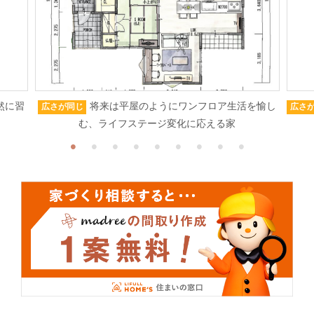
然に習
将来は平屋のようにワンフロア生活を愉し
広さが同じ
広さ
む、ライフステージ変化に応える家