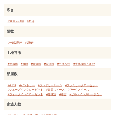
広さ
#39坪～42坪
#41坪
階数
#一部2階建
#2階建
土地特徴
#整形地
#角地
#南道路
#東道路
#土地72坪
#土地70坪〜80坪
部屋数
#4LDK
#パントリー
#ランドリールーム
#ファミリークローゼット
#シューズインクローゼット
#書斎スペース
#ワークスペース
#ウォークインクローゼット
#趣味室
#洋室
#ビルトインガレージなし
家族人数