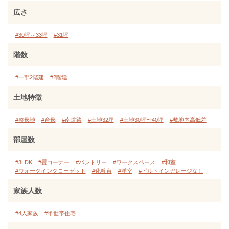
広さ
#30坪～33坪
#31坪
階数
#一部2階建
#2階建
土地特徴
#整形地
#台形
#南道路
#土地32坪
#土地30坪〜40坪
#敷地内高低差
部屋数
#3LDK
#畳コーナー
#パントリー
#ワークスペース
#和室
#ウォークインクローゼット
#化粧台
#洋室
#ビルトインガレージなし
家族人数
#4人家族
#単世帯住宅