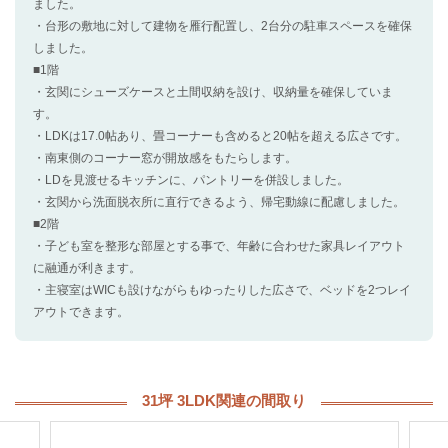
ました。
・台形の敷地に対して建物を雁行配置し、2台分の駐車スペースを確保
しました。
■1階
・玄関にシューズケースと土間収納を設け、収納量を確保していま
す。
・LDKは17.0帖あり、畳コーナーも含めると20帖を超える広さです。
・南東側のコーナー窓が開放感をもたらします。
・LDを見渡せるキッチンに、パントリーを併設しました。
・玄関から洗面脱衣所に直行できるよう、帰宅動線に配慮しました。
■2階
・子ども室を整形な部屋とする事で、年齢に合わせた家具レイアウト
に融通が利きます。
・主寝室はWICも設けながらもゆったりした広さで、ベッドを2つレイ
アウトできます。
31坪 3LDK関連の間取り