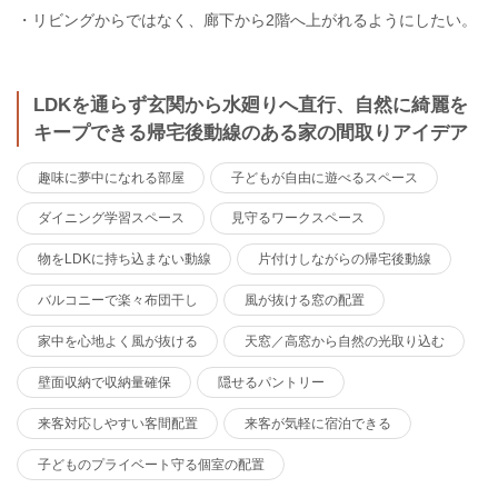
・リビングからではなく、廊下から2階へ上がれるようにしたい。
LDKを通らず玄関から水廻りへ直行、自然に綺麗を
キープできる帰宅後動線のある家の間取りアイデア
趣味に夢中になれる部屋
子どもが自由に遊べるスペース
ダイニング学習スペース
見守るワークスペース
物をLDKに持ち込まない動線
片付けしながらの帰宅後動線
バルコニーで楽々布団干し
風が抜ける窓の配置
家中を心地よく風が抜ける
天窓／高窓から自然の光取り込む
壁面収納で収納量確保
隠せるパントリー
来客対応しやすい客間配置
来客が気軽に宿泊できる
子どものプライベート守る個室の配置