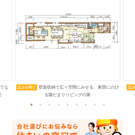
もてな
壁面収納で広々空間にみせる、東西にのび
広さが同じ
広
宅
る陽だまりリビングの家