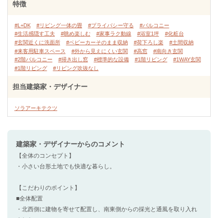
特徴
#L+DK
#リビング一体の畳
#プライバシー守る
#バルコニー
#生活感隠す工夫
#眺め楽しむ
#家事ラク動線
#浴室1坪
#化粧台
#玄関近くに洗面所
#ベビーカーそのまま収納
#荷下ろし楽
#土間収納
#来客用駐車スペース
#外から見えにくい玄関
#高窓
#南向き玄関
#2階バルコニー
#掃き出し窓
#標準的な設備
#1階リビング
#1WAY玄関
#1階リビング
#リビング吹抜なし
担当建築家・デザイナー
ソラアーキテクツ
建築家・デザイナー
からのコメント
【全体のコンセプト】
・小さい台形土地でも快適な暮らし。
【こだわりのポイント】
■全体配置
・北西側に建物を寄せて配置し、南東側からの採光と通風を取り入れ