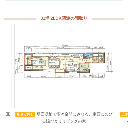
31坪 2LDK関連の間取り
ト、互
壁面収納で広々空間にみせる、東西にのび
広さが同じ
広
る陽だまりリビングの家