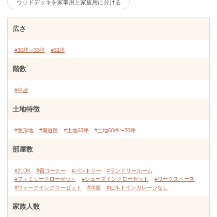
ウッドデッキを家事用と家族用に分ける
広さ
#30坪～33坪
#31坪
階数
#平屋
土地特徴
#整形地
#南道路
#土地65坪
#土地60坪〜70坪
部屋数
#2LDK
#畳コーナー
#パントリー
#ランドリールーム
#ファミリークローゼット
#シューズインクローゼット
#ワークスペース
#ウォークインクローゼット
#洋室
#ビルトインガレージなし
家族人数