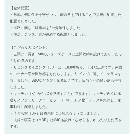
【全体配置】
・敷地北側に住居を寄せつつ、南西角を空けることで採光に配慮した
配置としました。
・道路に面して駐車場を2台分確保しました。
・住居、テラス、庭が連続する配置としました。
【こだわりのポイント】
・玄関は、長さ1.5mのシューズケースと土間収納を設けており、たっ
ぷりの収納です。
・リビングダイニング（LD）は、18.8帖あり、十分な広さです。南西
のコーナー窓が開放感をもたらします。リビングに面して、テラスを
設けました。BBQなどを楽しめる広さです。日当たりの良い庭も併設
しました。
・キッチン（K）からLDを見渡すことができます。キッチン近くに水
廻り／ファミリークローゼット（Fm.CL）／物干テラスを集約し、家
事動線に配慮しました。
・子ども室（BR）は将来的に仕切れるようにしました。
・夫婦の寝室は（MBR）はWICも設けてながらも、ゆったりした広さ
です。