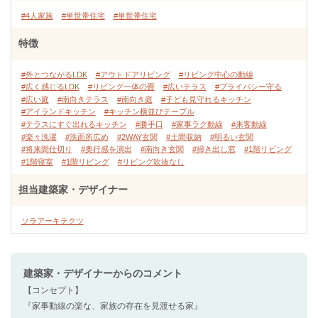
#4人家族
#単世帯住宅
#単世帯住宅
特徴
#外とつながるLDK
#アウトドアリビング
#リビング中心の動線
#広く感じるLDK
#リビング一体の畳
#広いテラス
#プライバシー守る
#広い庭
#南向きテラス
#南向き庭
#子ども見守れるキッチン
#アイランドキッチン
#キッチン横並びテーブル
#テラスにすぐ出れるキッチン
#勝手口
#家事ラク動線
#来客動線
#楽々洗濯
#洗面所広め
#2WAY玄関
#土間収納
#明るい玄関
#将来間仕切り
#奥行感を演出
#南向き玄関
#掃き出し窓
#1階リビング
#1階寝室
#1階リビング
#リビング吹抜なし
担当建築家・デザイナー
ソラアーキテクツ
建築家・デザイナー
からのコメント
【コンセプト】
『家事動線の楽な、家族の存在を見渡せる家』