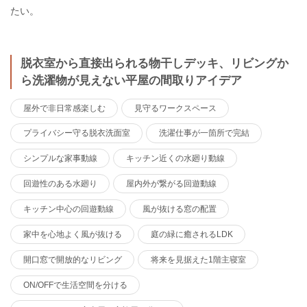
たい。
脱衣室から直接出られる物干しデッキ、リビングか
ら洗濯物が見えない平屋の間取りアイデア
屋外で非日常感楽しむ
見守るワークスペース
プライバシー守る脱衣洗面室
洗濯仕事が一箇所で完結
シンプルな家事動線
キッチン近くの水廻り動線
回遊性のある水廻り
屋内外が繋がる回遊動線
キッチン中心の回遊動線
風が抜ける窓の配置
家中を心地よく風が抜ける
庭の緑に癒されるLDK
開口窓で開放的なリビング
将来を見据えた1階主寝室
ON/OFFで生活空間を分ける