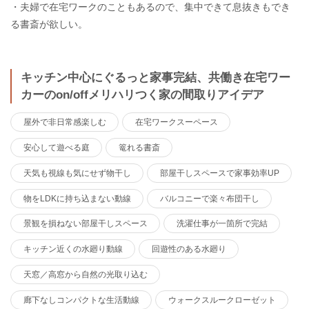
・夫婦で在宅ワークのこともあるので、集中できて息抜きもでき
る書斎が欲しい。
キッチン中心にぐるっと家事完結、共働き在宅ワー
カーのon/offメリハリつく家の間取りアイデア
屋外で非日常感楽しむ
在宅ワークスーペース
安心して遊べる庭
篭れる書斎
天気も視線も気にせず物干し
部屋干しスペースで家事効率UP
物をLDKに持ち込まない動線
バルコニーで楽々布団干し
景観を損ねない部屋干しスペース
洗濯仕事が一箇所で完結
キッチン近くの水廻り動線
回遊性のある水廻り
天窓／高窓から自然の光取り込む
廊下なしコンパクトな生活動線
ウォークスルークローゼット