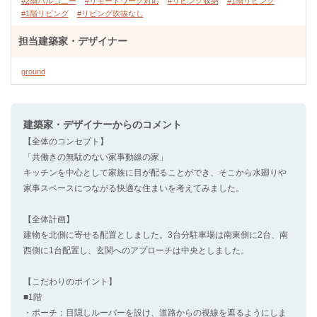
#2階バルコニー
#リモートワーク対応
#リビング収納
#1階リビング
#1階リビング
#リビング吹抜なし
担当建築家・デザイナー
ground
建築家・デザイナー
からのコメント
【全体のコンセプト】
「共働きの無駄のない家事動線の家」
キッチンを中心として家族に目が配ることができ、そこから水廻りや
家事スペースにつながる快適な住まいを考えてみました。
【全体計画】
建物を北側に寄せる配置としました。3台分駐車場は南東側に2台、南
西側に1台配置し、玄関へのアプローチは中央としました。
【こだわりのポイント】
■1階
・ポーチ：目隠しルーバーを設け、道路からの視線を遮るようにしま