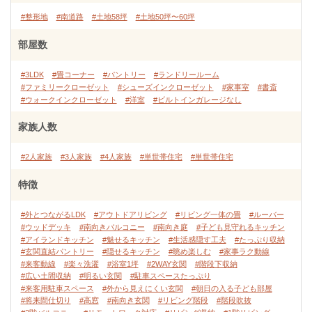
#整形地
#南道路
#土地58坪
#土地50坪〜60坪
部屋数
#3LDK
#畳コーナー
#パントリー
#ランドリールーム
#ファミリークローゼット
#シューズインクローゼット
#家事室
#書斎
#ウォークインクローゼット
#洋室
#ビルトインガレージなし
家族人数
#2人家族
#3人家族
#4人家族
#単世帯住宅
#単世帯住宅
特徴
#外とつながるLDK
#アウトドアリビング
#リビング一体の畳
#ルーバー
#ウッドデッキ
#南向きバルコニー
#南向き庭
#子ども見守れるキッチン
#アイランドキッチン
#魅せるキッチン
#生活感隠す工夫
#たっぷり収納
#玄関直結パントリー
#隠せるキッチン
#眺め楽しむ
#家事ラク動線
#来客動線
#楽々洗濯
#浴室1坪
#2WAY玄関
#階段下収納
#広い土間収納
#明るい玄関
#駐車スペースたっぷり
#来客用駐車スペース
#外から見えにくい玄関
#朝日の入る子ども部屋
#将来間仕切り
#高窓
#南向き玄関
#リビング階段
#階段吹抜