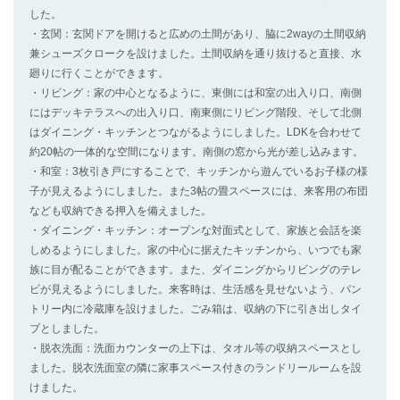
した。
・玄関：玄関ドアを開けると広めの土間があり、脇に2wayの土間収納
兼シューズクロークを設けました。土間収納を通り抜けると直接、水
廻りに行くことができます。
・リビング：家の中心となるように、東側には和室の出入り口、南側
にはデッキテラスへの出入り口、南東側にリビング階段、そして北側
はダイニング・キッチンとつながるようにしました。LDKを合わせて
約20帖の一体的な空間になります。南側の窓から光が差し込みます。
・和室：3枚引き戸にすることで、キッチンから遊んでいるお子様の様
子が見えるようにしました。また3帖の畳スペースには、来客用の布団
なども収納できる押入を備えました。
・ダイニング・キッチン：オープンな対面式として、家族と会話を楽
しめるようにしました。家の中心に据えたキッチンから、いつでも家
族に目が配ることができます。また、ダイニングからリビングのテレ
ビが見えるようにしました。来客時は、生活感を見せないよう、パン
トリー内に冷蔵庫を設けました。ごみ箱は、収納の下に引き出しタイ
プとしました。
・脱衣洗面：洗面カウンターの上下は、タオル等の収納スペースとし
ました。脱衣洗面室の隣に家事スペース付きのランドリールームを設
けました。