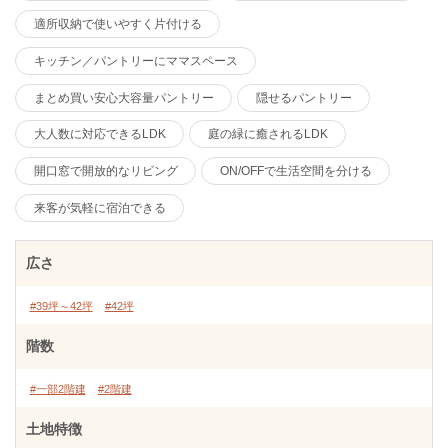
適所収納で使いやすく片付ける
キッチン／パントリーにママスペース
まとめ買い安心大容量パントリー
隠せるパントリー
大人数に対応できるLDK
庭の緑に癒されるLDK
開口窓で開放的なリビング
ON/OFFで生活空間を分ける
来客が気軽に宿泊できる
広さ
#39坪～42坪
#42坪
階数
#一部2階建
#2階建
土地特徴