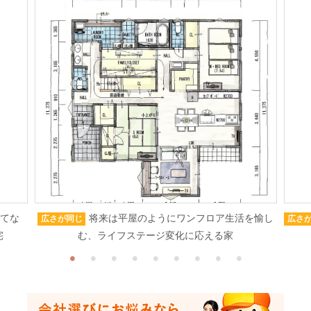
もてな
将来は平屋のようにワンフロア生活を愉し
広さが同じ
広さ
宅
む、ライフステージ変化に応える家