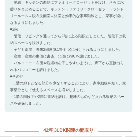
・動線：キッチンの西側にファミリークローゼットを設け、さらに水
廻りをまとめることで、キッチン→ファミリークローゼット→ランド
リールーム→脱衣洗面室→浴室と効率的な家事動線とし、家事が楽に
なるようにしました。
■2階
・階段：リビングを通ってから2階に上る階段としました。階段下は収
納スペースを設けました。
・子ども部屋：将来2部屋(6.1畳ずつ)に分けられるようにしました。
・寝室：寝室の東側に書斎、北側にWICを設けました。
・バルコニー：布団や洗濯物を干しやすいように、廊下から直接出ら
れるバルコニーを設けました。
■その他
・1階の廊下となる部分を少なくすることにより、家事動線を短く、家
事部分として使えるスペースを増やしました。
・1階の階段下や2階に収納を設け、趣味のものなど入れる収納スペー
スを確保しました。
42坪 3LDK関連の間取り