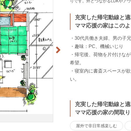
りです。外とつながるLDKやア
充実した帰宅動線と適
ママ応援の家はこのよ
・30代共働き夫婦、男の子兄弟
・趣味：PC、機械いじり
・帰宅後、荷物を片付けなが
希望。
・寝室内に書斎スペースが欲
い。
充実した帰宅動線と適
ママ応援の家の間取り
屋外で非日常感楽しむ