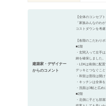
【全体のコンセプト
「家族みんなのわが
コストダウンを考慮
【各階のこだわりポ
■1階
・玄関入って左手は
納を確保しました。
建築家・デザイナー
・LDKは南側に配
デッキとつなぐこと
からのコメント
・和室は普段は開け
・キッチンは全体を
・洗面は3帖と広め
■2階
・北側に子ども部屋
提案としても良いか