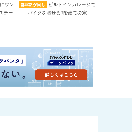
にワン
ビルトインガレージで
部屋数が同じ
家族人数が同じ
ステー
バイクを魅せる3階建ての家
ろいろなもの
高