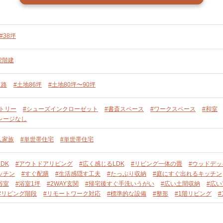
#38坪
2階建
道路
#土地86坪
#土地80坪〜90坪
トリー
#シューズインクローゼット
#書斎スペース
#ワークスペース
#和室
レージなし
人家族
#単世帯住宅
#単世帯住宅
DK
#アウトドアリビング
#広く感じるLDK
#リビング一体の畳
#ウッドデッ
ッチン
#すぐ配膳
#生活感隠す工夫
#たっぷり収納
#庭にすぐ出れるキッチン
浴室
#浴室1坪
#2WAY玄関
#帰宅後すぐ手洗いうがい
#広い土間収納
#広い
#リビング階段
#リモートワーク対応
#標準的な設備
#整形
#1階リビング