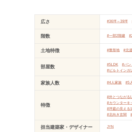
広さ
#36坪～39坪
階数
#一部2階建
#
土地特徴
#整形地
#北
#5LDK
#パン
部屋数
#ビルトインガ
家族人数
#4人家族
#5
#外とつながるL
#カウンターキ
特徴
#坪庭の見える
#北向き玄関
担当建築家・デザイナー
JYN