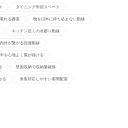
ス
ダイニング学習スペース
篭れる書斎
物をLDKに持ち込まない動線
キッチン近くの水廻り動線
内外が繋がる回遊動線
中を心地よく風が抜ける
る
壁面収納で収納量確保
せる
来客対応しやすい客間配置