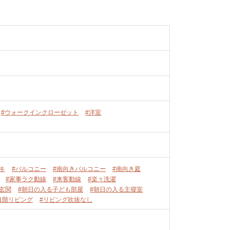
#ウォークインクローゼット
#洋室
キ
#バルコニー
#南向きバルコニー
#南向き庭
#家事ラク動線
#来客動線
#楽々洗濯
玄関
#朝日の入る子ども部屋
#朝日の入る主寝室
#1階リビング
#リビング吹抜なし