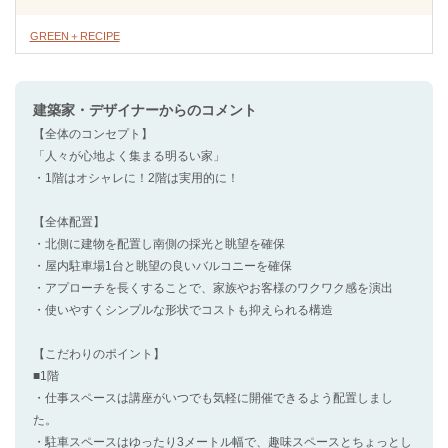
GREEN＋RECIPE
建築家・デザイナー
からのコメント
【全体のコンセプト】
「人々が心地よく集まる明るい家」
・1階はオシャレに！2階は実用的に！
【全体配置】
・北側に建物を配置し南側の採光と眺望を確保
・屋内駐車場1台と眺望の良いバルコニーを確保
・アプローチを長くすることで、家族やお客様のワクワク感を演出
・使いやすくシンプルな形状でコストも抑えられる構造
【こだわりのポイント】
■1階
・仕事スペースは講座がいつでも気軽に開催できるよう配置しまし
た。
・駐車スペースはゆったり3メートル幅で、趣味スペースとちょっとし