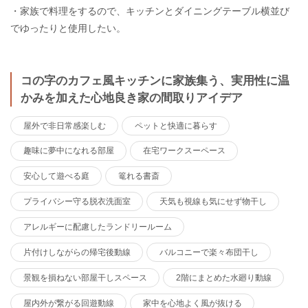
・家族で料理をするので、キッチンとダイニングテーブル横並び
でゆったりと使用したい。
コの字のカフェ風キッチンに家族集う、実用性に温
かみを加えた心地良き家の間取りアイデア
屋外で非日常感楽しむ
ペットと快適に暮らす
趣味に夢中になれる部屋
在宅ワークスーペース
安心して遊べる庭
篭れる書斎
プライバシー守る脱衣洗面室
天気も視線も気にせず物干し
アレルギーに配慮したランドリールーム
片付けしながらの帰宅後動線
バルコニーで楽々布団干し
景観を損ねない部屋干しスペース
2階にまとめた水廻り動線
屋内外が繋がる回遊動線
家中を心地よく風が抜ける