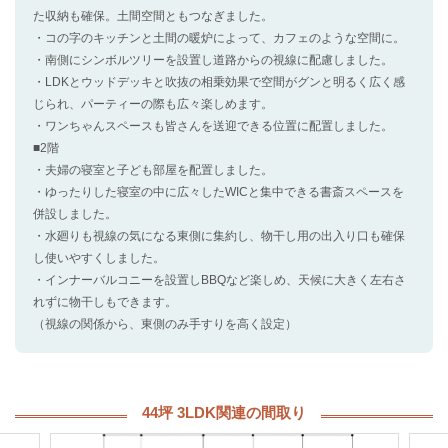
た収納も確保。土間空間ともつなぎました。
・コの字のキッチンと土間の暖炉によって、カフェのような空間に。
・南側にシンボルツリーを設置し道路からの視線に配慮しました。
・LDKとウッドデッキと吹抜の相乗効果で空間がグンと明るく広く感
じられ、パーティーの際も広々楽しめます。
・ワンちゃんスペースも皆さんを送迎できる位置に配置しました。
■2階
・夫婦の寝室と子ども部屋を配置しました。
・ゆったりした寝室の中に広々したWICと集中できる書斎スペースを
併設しました。
・水廻りも視線の気になる東側に集約し、物干し用の出入り口も確保
し使いやすくしました。
・インナーバルコニーを設置しBBQなど楽しめ、天候に大きく左右さ
れずに物干しもできます。
（視線の関係から、東側のみ手すりを高く設定）
44坪 3LDK関連の間取り