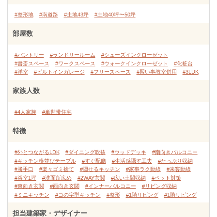
#整形地
#南道路
#土地43坪
#土地40坪〜50坪
部屋数
#パントリー
#ランドリールーム
#シューズインクローゼット
#書斎スペース
#ワークスペース
#ウォークインクローゼット
#化粧台
#洋室
#ビルトインガレージ
#フリースペース
#習い事教室併用
#3LDK
家族人数
#4人家族
#単世帯住宅
特徴
#外とつながるLDK
#ダイニング吹抜
#ウッドデッキ
#南向きバルコニー
#キッチン横並びテーブル
#すぐ配膳
#生活感隠す工夫
#たっぷり収納
#勝手口
#楽々ゴミ捨て
#隠せるキッチン
#家事ラク動線
#来客動線
#浴室1坪
#洗面所広め
#2WAY玄関
#広い土間収納
#ペット対策
#東向き玄関
#西向き玄関
#インナーバルコニー
#リビング収納
#ミニキッチン
#コの字型キッチン
#整形
#1階リビング
#1階リビング
担当建築家・デザイナー