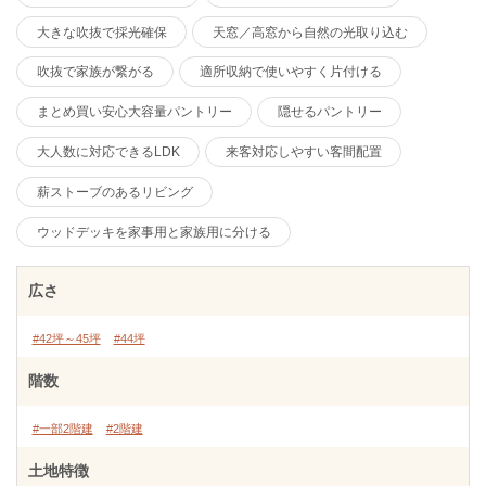
大きな吹抜で採光確保
天窓／高窓から自然の光取り込む
吹抜で家族が繋がる
適所収納で使いやすく片付ける
まとめ買い安心大容量パントリー
隠せるパントリー
大人数に対応できるLDK
来客対応しやすい客間配置
薪ストーブのあるリビング
ウッドデッキを家事用と家族用に分ける
広さ
#42坪～45坪
#44坪
階数
#一部2階建
#2階建
土地特徴