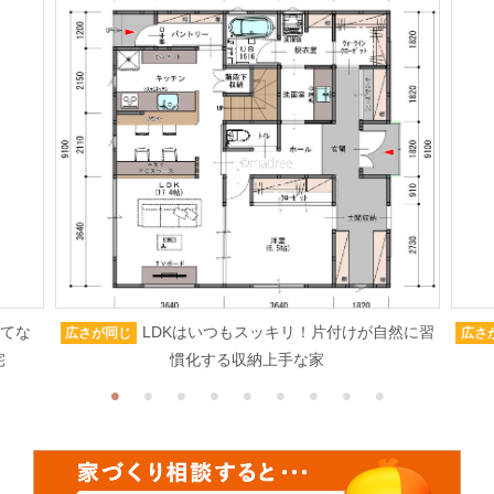
もてな
LDKはいつもスッキリ！片付けが自然に習
広さが同じ
広さ
宅
慣化する収納上手な家