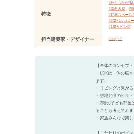
#外とつながるL
#南向き庭
#
特徴
#駐車スペース
#2階バルコニ
#1階リビング
担当建築家・デザイナー
design it
【全体のコンセプト
・LDKは一体の広
ます。
・リビングと繋がる
・敷地北側のビルト
・2階の子ども部屋
ることも考えてみま
・家族みんなで楽し
【こだわりのポイン