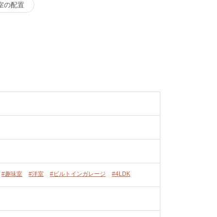
室の配置
#趣味室
#洋室
#ビルトインガレージ
#4LDK