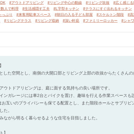
DK
#アウトドアリビング
#リビング中心の動線
#リビング吹抜
#広く感じる
複数人で料理
#生活感隠す工夫
#L字型キッチン
#テラスにすぐ出れるキッチン
たっぷり
#来客用駐車スペース
#朝日の入る子ども部屋
#スケルトン階段
#高
ー
#リビングテラス
#リビング収納
#深い軒庇
#ファミリーロッカー
#シャ
】
々とした空間とし、南側の大開口部とリビング上部の吹抜からたくさん
アウトドアリビングは、庭に面する気持ちの良い場所です。
インガレージには車2台とバイクを置け、趣味を行える作業スペースも
はお互いのプライバシーも保てる配置とし、また階段ホールとサブリビ
した。
みながら明るく暮らせるような住宅を目指しました。
ト】