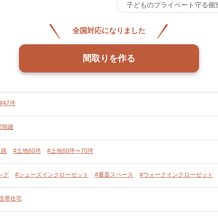
子どものプライベート守る個
全国対応になりました
間取りを作る
#47坪
2階建
道路
#土地60坪
#土地60坪〜70坪
ング
#シューズインクローゼット
#書斎スペース
#ウォークインクローゼット
単世帯住宅