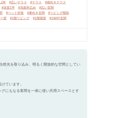
LDK
#広いテラス
#テラス
#南向きテラス
#浴室1坪
#洗面所広め
#広い玄関
窓
#ペット対策
#東向き玄関
#リビング階段
ワー室
#1階リビング
#1階寝室
#1WAY玄関
の自然光を取り込み、明るく開放的な空間としてい
設けています。
ングにもなる客間を一体に使い共用スペースとす