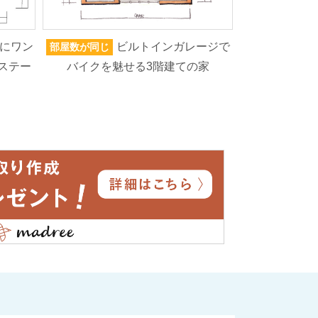
にワン
ビルトインガレージで
部屋数が同じ
家族人数が同じ
ステー
バイクを魅せる3階建ての家
ろいろなもの
高