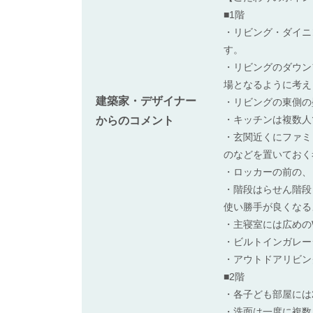
■1階
・リビング・ダイニ
す。
・リビングのダウン
場となるように考え
建築家・デザイナー
・リビングの東側の
・キッチンは複数人
からのコメント
・玄関近くにファミ
のなどを置いておく
・ロッカーの前の、
・階段はらせん階段
使い勝手が良くなる
・主寝室には広めの
・ビルトインガレー
・アウトドアリビン
■2階
・各子ども部屋には
・洗面は一度に複数