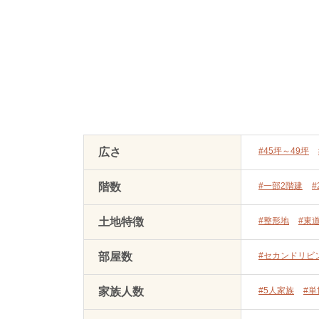
広さ
#45坪～49坪
階数
#一部2階建
#
土地特徴
#整形地
#東
部屋数
#セカンドリビ
家族人数
#5人家族
#