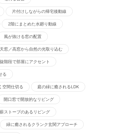
片付けしながらの帰宅後動線
2階にまとめた水廻り動線
風が抜ける窓の配置
天窓／高窓から自然の光取り込む
旋階段で部屋にアクセント
せる
く空間仕切る
庭の緑に癒されるLDK
開口窓で開放的なリビング
薪ストーブのあるリビング
緑に癒されるクランク玄関アプローチ