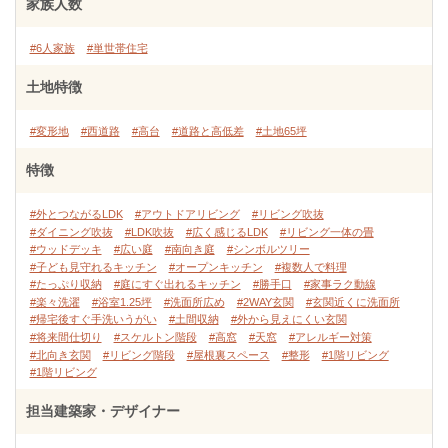
家族人数
#6人家族
#単世帯住宅
土地特徴
#変形地
#西道路
#高台
#道路と高低差
#土地65坪
特徴
#外とつながるLDK
#アウトドアリビング
#リビング吹抜
#ダイニング吹抜
#LDK吹抜
#広く感じるLDK
#リビング一体の畳
#ウッドデッキ
#広い庭
#南向き庭
#シンボルツリー
#子ども見守れるキッチン
#オープンキッチン
#複数人で料理
#たっぷり収納
#庭にすぐ出れるキッチン
#勝手口
#家事ラク動線
#楽々洗濯
#浴室1.25坪
#洗面所広め
#2WAY玄関
#玄関近くに洗面所
#帰宅後すぐ手洗いうがい
#土間収納
#外から見えにくい玄関
#将来間仕切り
#スケルトン階段
#高窓
#天窓
#アレルギー対策
#北向き玄関
#リビング階段
#屋根裏スペース
#整形
#1階リビング
#1階リビング
担当建築家・デザイナー