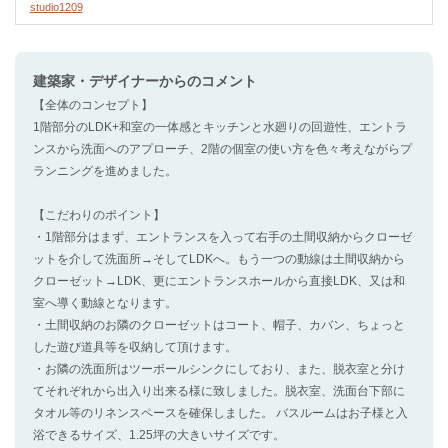
studio1209
建築家・デザイナー
からのコメント
【全体のコンセプト】
1階部分のLDK+和室の一体感とキッチンと水廻りの回遊性、エントラ
ンスから洗面へのアプローチ、2階の個室の使い方を色々考えながらプ
ランニングを進めました。
【こだわりのポイント】
・1階部分はまず、エントランスを入って右手の土間収納からクローゼ
ットを介して洗面所→そしてLDKへ。もう一つの動線は土間収納から
クローゼット→LDK、更にエントランスホールから直接LDK、又は和
室へ導く動線となります。
・土間収納のお隣のクローゼットはコート、帽子、カバン、ちょっと
した遊び道具等を収納して頂けます。
・お隣の洗面所はツーボールシンクにしており、また、脱衣室と分け
てそれぞれから出入り出来る様に致しました。脱衣室、洗面台下部に
タオル等のリネンスペースを確保しました。 バスルームはお子様と入
浴できるサイズ、1.25坪の大きいサイズです。