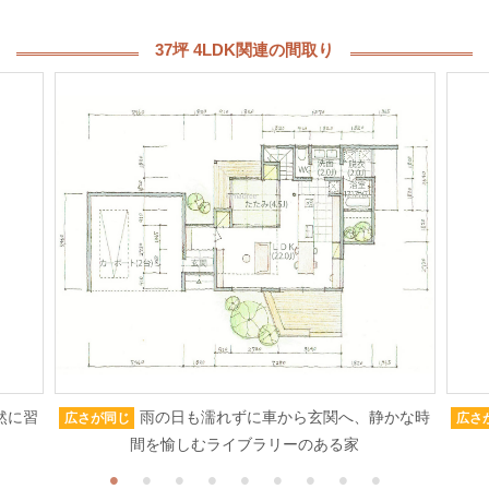
37坪 4LDK関連の間取り
然に習
雨の日も濡れずに車から玄関へ、静かな時
広さが同じ
広さ
間を愉しむライブラリーのある家