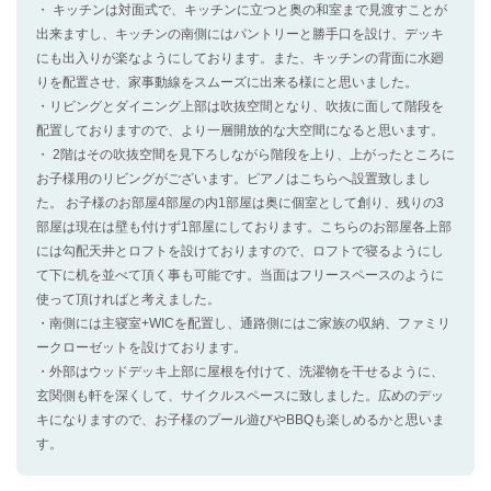
・ キッチンは対面式で、キッチンに立つと奥の和室まで見渡すことが
出来ますし、キッチンの南側にはパントリーと勝手口を設け、デッキ
にも出入りが楽なようにしております。また、キッチンの背面に水廻
りを配置させ、家事動線をスムーズに出来る様にと思いました。
・リビングとダイニング上部は吹抜空間となり、吹抜に面して階段を
配置しておりますので、より一層開放的な大空間になると思います。
・ 2階はその吹抜空間を見下ろしながら階段を上り、上がったところに
お子様用のリビングがございます。ピアノはこちらへ設置致しまし
た。 お子様のお部屋4部屋の内1部屋は奥に個室として創り、残りの3
部屋は現在は壁も付けず1部屋にしております。こちらのお部屋各上部
には勾配天井とロフトを設けておりますので、ロフトで寝るようにし
て下に机を並べて頂く事も可能です。当面はフリースペースのように
使って頂ければと考えました。
・南側には主寝室+WICを配置し、通路側にはご家族の収納、ファミリ
ークローゼットを設けております。
・外部はウッドデッキ上部に屋根を付けて、洗濯物を干せるように、
玄関側も軒を深くして、サイクルスペースに致しました。広めのデッ
キになりますので、お子様のプール遊びやBBQも楽しめるかと思いま
す。