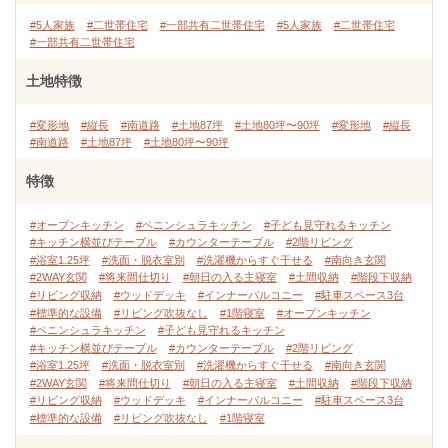
#5人家族
#二世帯住宅
#一部共有二世帯住宅
#5人家族
#二世帯住宅
#一部共有二世帯住宅
土地特徴
#変形地
#縦長
#南道路
#土地87坪
#土地80坪〜90坪
#変形地
#縦長
#南道路
#土地87坪
#土地80坪〜90坪
特徴
#オープンキッチン
#ペニンシュラキッチン
#子ども見守れるキッチン
#キッチン横並びテーブル
#カウンターテーブル
#2階リビング
#浴室1.25坪
#洗面・脱衣室別
#洗濯機からすぐ干せる
#南向き玄関
#2WAY玄関
#将来間仕切り
#朝日の入る主寝室
#土間収納
#階段下収納
#リビング収納
#ウッドデッキ
#インナーバルコニー
#駐車スペース3台
#標準的な設備
#リビング吹抜なし
#1階寝室
#オープンキッチン
#ペニンシュラキッチン
#子ども見守れるキッチン
#キッチン横並びテーブル
#カウンターテーブル
#2階リビング
#浴室1.25坪
#洗面・脱衣室別
#洗濯機からすぐ干せる
#南向き玄関
#2WAY玄関
#将来間仕切り
#朝日の入る主寝室
#土間収納
#階段下収納
#リビング収納
#ウッドデッキ
#インナーバルコニー
#駐車スペース3台
#標準的な設備
#リビング吹抜なし
#1階寝室