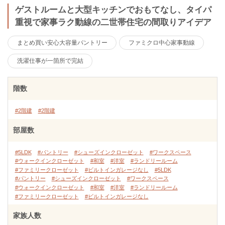
ゲストルームと大型キッチンでおもてなし、タイパ
重視で家事ラク動線の二世帯住宅の間取りアイデア
まとめ買い安心大容量パントリー
ファミクロ中心家事動線
洗濯仕事が一箇所で完結
階数
#2階建
#2階建
部屋数
#5LDK
#パントリー
#シューズインクローゼット
#ワークスペース
#ウォークインクローゼット
#和室
#洋室
#ランドリールーム
#ファミリークローゼット
#ビルトインガレージなし
#5LDK
#パントリー
#シューズインクローゼット
#ワークスペース
#ウォークインクローゼット
#和室
#洋室
#ランドリールーム
#ファミリークローゼット
#ビルトインガレージなし
家族人数