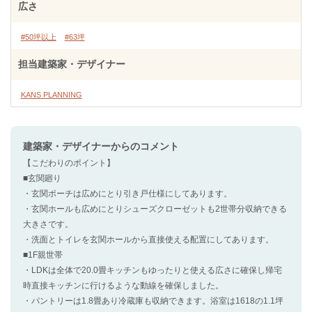
広さ
#50坪以上
#63坪
担当建築家・デザイナー
KANS PLANNING
建築家・デザイナー
からのコメント
【こだわりのポイント】
■玄関廻り
・玄関ポーチは広めにとり引き戸仕様にしてあります。
・玄関ホールも広めにとりシューズクローゼットも2世帯分収納できる
大きさです。
・洗面とトイレを玄関ホールから直接使える配置にしてあります。
■1F親世帯
・LDKは全体で20.0畳キッチンもゆったりと使える広さに確保し帰宅
時直接キッチンに行けるような動線を確保しました。
・パントリーは1.8畳あり冷蔵庫も収納できます。浴室は1618の1.1坪