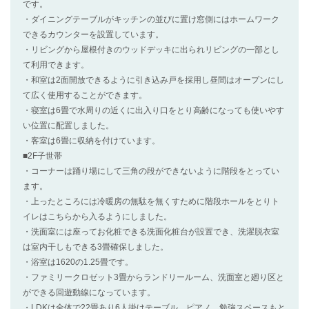
です。
・ダイニングテーブルがキッチンの並びに置け窓側にはホームワーク
できるカウンターを設置しています。
・リビングから屋根付きのウッドデッキに出られリビングの一部とし
て利用できます。
・和室は2面開放できるように引き込み戸を採用し昼間はオープンにし
て広く使用することができます。
・寝室は6畳で水周りの近くに出入り口をとり高齢になっても使いやす
い位置に配置しました。
・客室は6畳に収納を付けています。
■2F子世帯
・コーナーは踊り場にして三角の段ができないように階段をとってい
ます。
・上ったところには冷暖房の無駄を無くすために階段ホールをとりト
イレはこちらから入るようにしました。
・洗面室には座ってお化粧できる洗面化粧台が設置でき、洗濯脱衣室
は室内干しもできる3畳確保しました。
・浴室は1620の1.25畳です。
・ファミリークロゼット3畳からランドリールーム、洗面室と廻り区と
ができる回遊動線になっています。
・LDKは全体で22畳あり6人掛けテーブル、ピアノ、勉強スペースもと