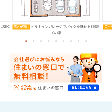
型SIC
ビルトインガレージでバイクを魅せる3階建
広さが同じ
広さ
ての家