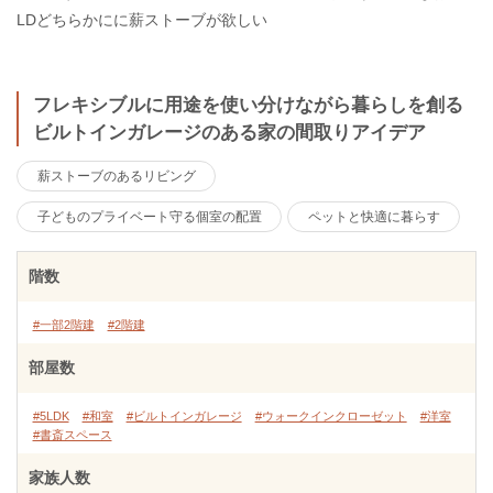
LDどちらかにに薪ストーブが欲しい
フレキシブルに用途を使い分けながら暮らしを創る
ビルトインガレージのある家の間取りアイデア
薪ストーブのあるリビング
子どものプライベート守る個室の配置
ペットと快適に暮らす
階数
#一部2階建
#2階建
部屋数
#5LDK
#和室
#ビルトインガレージ
#ウォークインクローゼット
#洋室
#書斎スペース
家族人数