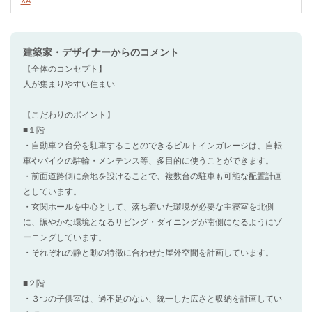
XA
建築家・デザイナー
からのコメント
【全体のコンセプト】
人が集まりやすい住まい
【こだわりのポイント】
■１階
・自動車２台分を駐車することのできるビルトインガレージは、自転
車やバイクの駐輪・メンテンス等、多目的に使うことができます。
・前面道路側に余地を設けることで、複数台の駐車も可能な配置計画
としています。
・玄関ホールを中心として、落ち着いた環境が必要な主寝室を北側
に、賑やかな環境となるリビング・ダイニングが南側になるようにゾ
ーニングしています。
・それぞれの静と動の特徴に合わせた屋外空間を計画しています。
■２階
・３つの子供室は、過不足のない、統一した広さと収納を計画してい