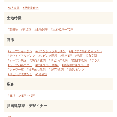
#5人家族
#単世帯住宅
土地特徴
#変形地
#東道路
#土地60坪
#土地60坪〜70坪
特徴
#オープンキッチン
#ペニンシュラキッチン
#庭にすぐ出れるキッチン
#アウトドアリビング
#リビング階段
#浴室1坪
#洗面・脱衣室別
#オープン洗面
#東向き玄関
#リビング収納
#階段下収納
#テラス
#ルーフバルコニー
#駐車スペース3台
#来客用駐車スペース
#シャワー室
#標準的な設備
#1WAY玄関
#1階リビング
#リビング吹抜なし
#1階寝室
広さ
#45坪
#45坪～49坪
担当建築家・デザイナー