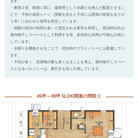
ます。
・東側２室、西側１室に、緩衝帯として水廻りを挟んだ配置とするこ
とで、子供の成長シーン（受験を控えた子供には西側の部屋をあてが
う等）に合わせた使用を想定しています。
・両親の宿泊の利用が多いと想定される客室を和室し、宿泊時以外は
屋内物干しスペースとして利用する等、多目的な利用が可能な計画と
しています。
・水廻りを隣接させることで、宿泊時のプライバシーにも配慮してい
ます。
・子供が多く、洗濯物の量も多くなることを考え、屋外物干しスペー
スとなるバルコニーは、奥行きを深く計画しています。
45坪～49坪 5LDK関連の間取り