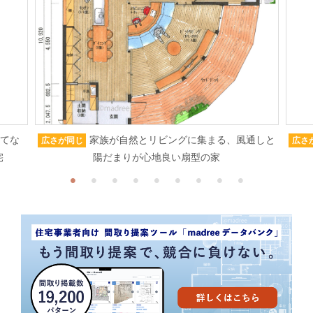
もてな
家族が自然とリビングに集まる、風通しと
広さが同じ
広さ
宅
陽だまりが心地良い扇型の家