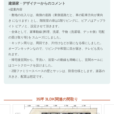
建築家・デザイナー
からのコメント
○提案内容
・敷地の出入りは、南側の道路（東側道路だと、車の駐車方向が東向
き になります）とし、階段室の扉は1階リビングに、ピアノはアップラ
イト ピアノと、設定させて頂きます。
・全体として、家事動線 [料理、洗濯、干物（洗濯場、デッキ側）宅配
の受け取り等] を スムーズにしました。
・キッチン周りは、周回でき、片付けなどが楽になる様にしました。
オープンキッチンなので、リビングや和室に目が届き、テレビも見ら
れます。
・帰宅後玄関から、手洗い、浴室への動線も簡略にし、玄関ホールに
はコートクロークを設けました。
・2階ファミリースペースの壁とサッシは、防音仕様とします。楽器の
大きさ、配置は想定です。
35坪 3LDK関連の間取り