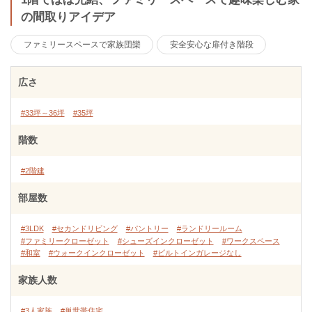
の間取りアイデア
ファミリースペースで家族団欒
安全安心な扉付き階段
広さ
#33坪～36坪
#35坪
階数
#2階建
部屋数
#3LDK
#セカンドリビング
#パントリー
#ランドリールーム
#ファミリークローゼット
#シューズインクローゼット
#ワークスペース
#和室
#ウォークインクローゼット
#ビルトインガレージなし
家族人数
#3人家族
#単世帯住宅