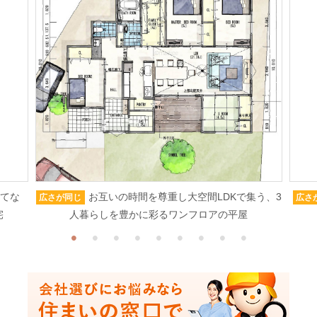
もてな
お互いの時間を尊重し大空間LDKで集う、3
広さが同じ
広さ
宅
人暮らしを豊かに彩るワンフロアの平屋