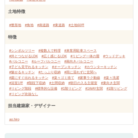
土地特徴
#整形地
#角地
#南道路
#東道路
#土地60坪
特徴
#シンボルツリー
#複数人で料理
#来客用駐車スペース
#外とつながるLDK
#広く感じるLDK
#リビング一体の畳
#ウッドデッキ
#バルコニー
#ルーフバルコニー
#南向きバルコニー
#子ども見守れるキッチン
#オープンキッチン
#カウンターキッチン
#魅せるキッチン
#たっぷり収納
#雨に濡れずに玄関へ
#庭にすぐ出れるキッチン
#楽々ゴミ捨て
#家事ラク動線
#楽々洗濯
#浴室1坪
#階段下収納
#土間収納
#朝日の入る主寝室
#東向き玄関
#リビング階段
#標準的な設備
#1階リビング
#1WAY玄関
#1階リビング
#リビング吹抜なし
担当建築家・デザイナー
ao.hiro