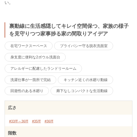
い。
裏動線に生活感隠してキレイ空間保つ、家族の様子
を見守りつつ家事捗る家の間取りアイデア
在宅ワークスーペース
プライバシー守る脱衣洗面室
身支度に便利な2ボウル洗面台
アレルギーに配慮したランドリールーム
洗濯仕事が一箇所で完結
キッチン近くの水廻り動線
回遊性のある水廻り
廊下なしコンパクトな生活動線
広さ
#33坪～36坪
#35坪
#36坪
階数