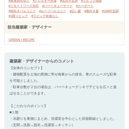
#将来間仕切り
#アレルギー対策
#北向き玄関
#リビング階段
#リモートワーク対応
#バーベキューヤード
#カーポート
#南向きバルコニー
#ルーフバルコニー
#広い庭
#南向き庭
#1WAY玄関
#1階リビング
#リビング吹抜なし
担当建築家・デザイナー
GREEN＋RECIPE
建築家・デザイナー
からのコメント
【全体のコンセプト】
・建物配置を土地の西側に寄せ南東からの採光、車のスムーズな駐車
を可能としました。
・駐車台数が２台の場合は、バーベキューデッキで子どもを広々と遊
ばせることができます。
【こだわりのポイント】
■１階
・水廻りを東側にまとめ、洗濯室を中心とした回遊動線としました。
（玄関→洗面→脱衣→洗濯室→キッチン）