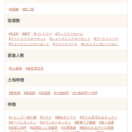
#2階建
#総二階
部屋数
#4LDK
#納戸
#パントリー
#ランドリールーム
#ファミリークローゼット
#シューズインクローゼット
#ワークスペース
#ウォークインクローゼット
#フリースペース
#ビルトインガレージなし
家族人数
#5人家族
#単世帯住宅
土地特徴
#整形地
#南道路
#北道路
#土地60坪
#土地60坪〜70坪
特徴
#リビング一体の畳
#テラス
#南向きテラス
#子ども見守れるキッチン
#オープンキッチン
#カウンターキッチン
#家事ラク動線
#楽々洗濯
#浴室1.25坪
#玄関近くに洗面所
#土間収納
#朝日の入る子ども部屋