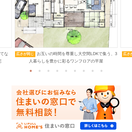
もてな
お互いの時間を尊重し大空間LDKで集う、3
広さが同じ
広さ
宅
人暮らしを豊かに彩るワンフロアの平屋