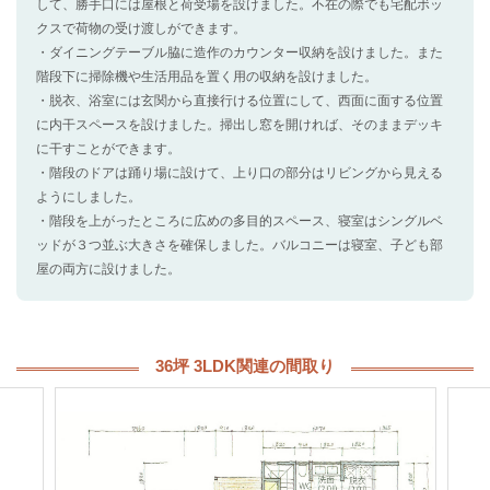
して、勝手口には屋根と荷受場を設けました。不在の際でも宅配ボッ
クスで荷物の受け渡しができます。
・ダイニングテーブル脇に造作のカウンター収納を設けました。また
階段下に掃除機や生活用品を置く用の収納を設けました。
・脱衣、浴室には玄関から直接行ける位置にして、西面に面する位置
に内干スペースを設けました。掃出し窓を開ければ、そのままデッキ
に干すことができます。
・階段のドアは踊り場に設けて、上り口の部分はリビングから見える
ようにしました。
・階段を上がったところに広めの多目的スペース、寝室はシングルベ
ッドが３つ並ぶ大きさを確保しました。バルコニーは寝室、子ども部
屋の両方に設けました。
36坪 3LDK関連の間取り