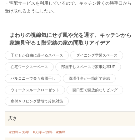
・宅配サービスを利用しているので、キッチン近くの勝手口から
受け取れるようにしたい。
まわりの視線気にせず風や光を通す、キッチンから
家族見守る１階完結の家の間取りアイデア
子どもが自由に遊べるスペース
ダイニング学習スペース
在宅ワークスーペース
部屋干しスペースで家事効率UP
バルコニーで楽々布団干し
洗濯仕事が一箇所で完結
ウォークスルークローゼット
開口窓で開放的なリビング
扉付きリビング階段で冷気対策
広さ
#33坪～36坪
#36坪～39坪
#36坪