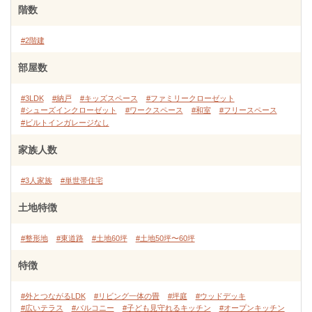
階数
#2階建
部屋数
#3LDK
#納戸
#キッズスペース
#ファミリークローゼット
#シューズインクローゼット
#ワークスペース
#和室
#フリースペース
#ビルトインガレージなし
家族人数
#3人家族
#単世帯住宅
土地特徴
#整形地
#東道路
#土地60坪
#土地50坪〜60坪
特徴
#外とつながるLDK
#リビング一体の畳
#坪庭
#ウッドデッキ
#広いテラス
#バルコニー
#子ども見守れるキッチン
#オープンキッチン