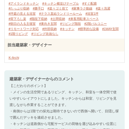
#アイランドキッチン
#キッチン横並びテーブル
#すぐ配膳
#たっぷり収納
#勝手口
#楽々ゴミ捨て
#家事ラク動線
#楽々洗濯
#坪庭の見える浴室
#テラス直結ランドリールーム
#浴室1坪
#荷下ろし楽
#階段下収納
#土間収納
#来客用駐車スペース
#朝日の入る主寝室
#東向き玄関
#リビング階段
#2階バルコニー
#リモートワーク対応
#外部収納
#キッチン
#標準的な設備
#1WAY玄関
#1階リビング
#リビング吹抜なし
担当建築家・デザイナー
K-Archi
建築家・デザイナー
からのコメント
【こだわりのポイント】
・メインの生活空間であるリビング、キッチン、和室を一体空間で使
いやすいレイアウトにしました。キッチンからは和室、リビングを見
渡しながら作業することができます。
・南側からは1階での採光は期待できないので西側へ開いて、目隠し塀
で囲んだデッキを連続させました。
・キッチンは道路側から宅配サービスの荷物を運び込みやすい位置に