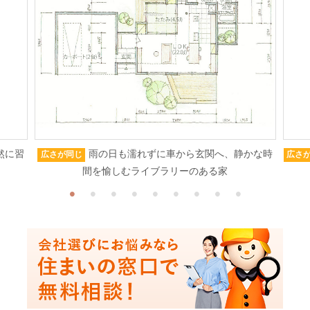
然に習
雨の日も濡れずに車から玄関へ、静かな時
広さが同じ
広さ
間を愉しむライブラリーのある家