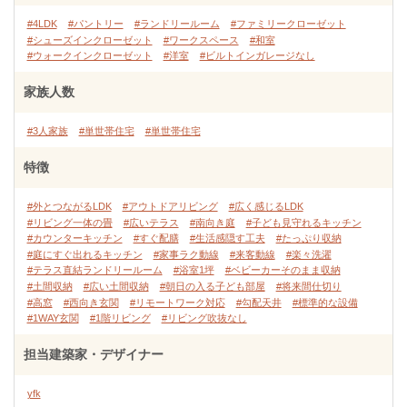
#4LDK
#パントリー
#ランドリールーム
#ファミリークローゼット
#シューズインクローゼット
#ワークスペース
#和室
#ウォークインクローゼット
#洋室
#ビルトインガレージなし
家族人数
#3人家族
#単世帯住宅
#単世帯住宅
特徴
#外とつながるLDK
#アウトドアリビング
#広く感じるLDK
#リビング一体の畳
#広いテラス
#南向き庭
#子ども見守れるキッチン
#カウンターキッチン
#すぐ配膳
#生活感隠す工夫
#たっぷり収納
#庭にすぐ出れるキッチン
#家事ラク動線
#来客動線
#楽々洗濯
#テラス直結ランドリールーム
#浴室1坪
#ベビーカーそのまま収納
#土間収納
#広い土間収納
#朝日の入る子ども部屋
#将来間仕切り
#高窓
#西向き玄関
#リモートワーク対応
#勾配天井
#標準的な設備
#1WAY玄関
#1階リビング
#リビング吹抜なし
担当建築家・デザイナー
yfk