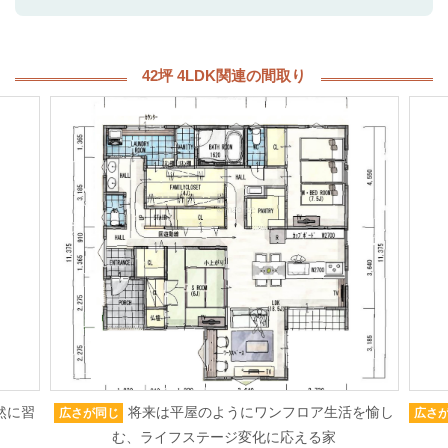
42坪 4LDK関連の間取り
然に習
将来は平屋のようにワンフロア生活を愉し
広さが同じ
広さ
む、ライフステージ変化に応える家