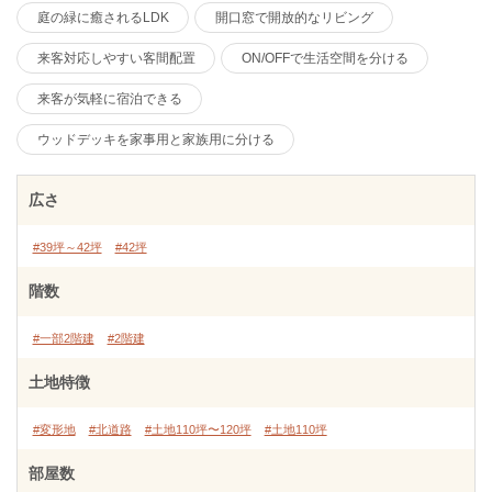
庭の緑に癒されるLDK
開口窓で開放的なリビング
来客対応しやすい客間配置
ON/OFFで生活空間を分ける
来客が気軽に宿泊できる
ウッドデッキを家事用と家族用に分ける
広さ
#39坪～42坪
#42坪
階数
#一部2階建
#2階建
土地特徴
#変形地
#北道路
#土地110坪〜120坪
#土地110坪
部屋数