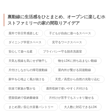
裏動線に生活感をひとまとめ、オープンに楽しむホ
ストファミリーの家の間取りアイデア
屋外で非日常感楽しむ
子どもが自由に遊べるスペース
ダイニング学習スペース
見守るワークスペース
安心して遊べる庭
プライバシー守る脱衣洗面室
天気も視線も気にせず物干し
物をLDKに持ち込まない動線
片付けしながらの帰宅後動線
屋内外が繋がる回遊動線
家中を心地よく風が抜ける
天窓／高窓から自然の光取り込む
吹抜で家族が繋がる
適所収納で使いやすく片付ける
壁面収納で収納量確保
片付けが苦手でもスッキリ魅せる
まとめ買い安心大容量パントリー
大人数に対応できるLDK