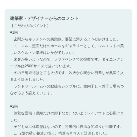
建築家・デザイナー
からのコメント
【こだわりのポイント】
■1階
・玄関からキッチンへの裏動線、要望に添えるよう心掛けました。
・ミニマルに壁面だけのホールをギャラリーとして、シルエットの美
しいスケルトン階段はいかがでしょか。
・来客が多いようなので、ソファベンチでの提案です。ダイニングテ
ーブルは2500サイズで描いています。
・冬の日射取得はとても大切です。吹抜から暖かい日差しが奥深く入
るよう計画しました。
・ランドリールームへの動線もシンプルに、室内干し～外干し場もつ
ながるよう設えています。
■2階
・無駄な面積（動線だけの廊下など）ないようレイアウトに心掛けま
した。
・子ども室に構造壁はないので、将来的に自由な間取りが可能です。
・1、2階の壁が整然と揃え、構造もきちんと計画しました。