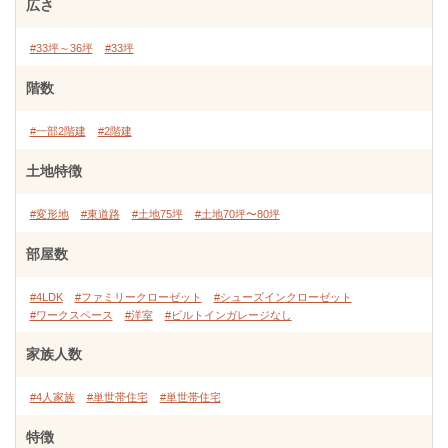
広さ
#33坪～36坪
#33坪
階数
#一部2階建
#2階建
土地特徴
#変形地
#東道路
#土地75坪
#土地70坪〜80坪
部屋数
#4LDK
#ファミリークローゼット
#シューズインクローゼット
#ワークスペース
#洋室
#ビルトインガレージなし
家族人数
#4人家族
#単世帯住宅
#単世帯住宅
特徴