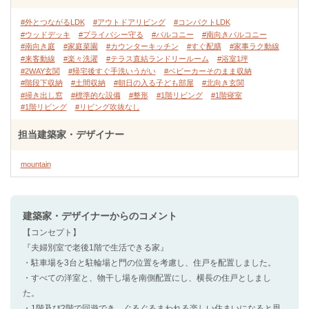
#外とつながるLDK
#アウトドアリビング
#コンパクトLDK
#ウッドデッキ
#プライバシー守る
#バルコニー
#南向きバルコニー
#南向き庭
#家庭菜園
#カウンターキッチン
#すぐ配膳
#家事ラク動線
#来客動線
#楽々洗濯
#テラス直結ランドリールーム
#浴室1坪
#2WAY玄関
#帰宅後すぐ手洗いうがい
#ベビーカーそのまま収納
#階段下収納
#土間収納
#朝日の入る子ども部屋
#北向き玄関
#掃き出し窓
#標準的な設備
#整形
#1階リビング
#1階寝室
#1階リビング
#リビング吹抜なし
担当建築家・デザイナー
mountain
建築家・デザイナー
からのコメント
【コンセプト】
『夫婦別室で老後1階で生活できる家』
・駐車場を3台と駐輪場と門の位置を考慮し、住戸を配置しました。
・すべての洋室と、物干し場を南側配置にし、横長の住戸としまし
た。
・1階及び2階で回遊でき、ぐるぐるまわれる楽しい住まいになると思