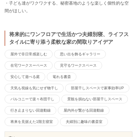
・子ども達がワクワクする、秘密基地のような楽しく個性的な空
間がほしい。
将来的にワンフロアで生活かつ夫婦別寝、ライフス
タイルに寄り添う柔軟な家の間取りアイデア
屋外で非日常感楽しむ
思い出を飾るギャラリー
在宅ワークスーペース
見守るワークスペース
安心して遊べる庭
篭れる書斎
天気も視線も気にせず物干し
部屋干しスペースで家事効率UP
バルコニーで楽々布団干し
景観を損ねない部屋干しスペース
行き止まりない回遊動線
屋内外が繋がる回遊動線
将来を見据えた1階主寝室
夫婦別に趣味の書斎室