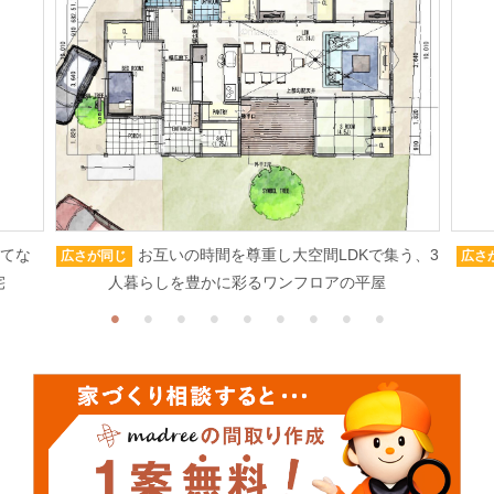
もてな
お互いの時間を尊重し大空間LDKで集う、3
広さが同じ
広さ
宅
人暮らしを豊かに彩るワンフロアの平屋