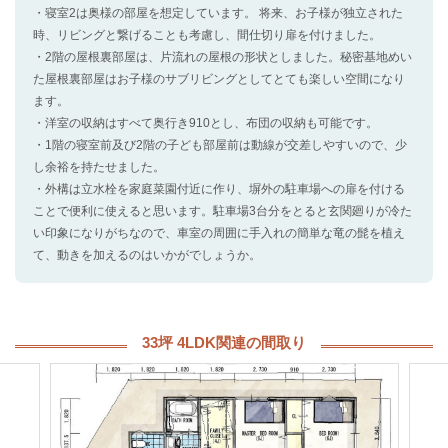
・寝室2は奥様の部屋を想定しています。 将来、お子様が独立された
時、リビングと繋げることも考慮し、間仕切り扉を付けました。
・2階の屋根裏部屋は、片流れの屋根の形状としました。秘密基地めい
た屋根裏部屋はお子様のサブリビングとしてとても楽しい空間になり
ます。
・洋室の収納はすべて奥行き910とし、布団の収納も可能です。
・1階の寝室前及び2階の子ども部屋前は動線が交差しやすいので、少
し余裕を持たせました。
・外構は立水栓を家庭菜園付近に作り、塀外の駐車場への扉を付ける
ことで便利に使えると思います。駐車場3台分をとると玄関廻りが冷た
い印象になりがちなので、車室の周囲に手入れの簡単な竜の髭を植え
て、動きを加えるのはいかがでしょうか。
33坪 4LDK関連の間取り