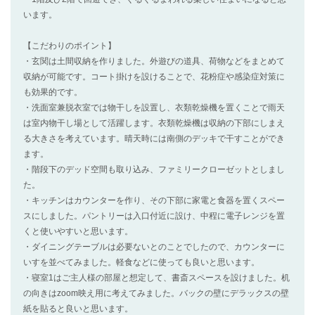
います。
【こだわりのポイント】
・玄関は土間収納を作りました。外遊びの道具、荷物などをまとめて
収納が可能です。コート掛けを設けることで、花粉症や感染症対策に
も効果的です。
・洗面室兼脱衣室では物干しを設置し、衣類乾燥機を置くことで雨天
は室内物干し場として活躍します。衣類乾燥機は収納の下部にしまえ
る大きさを考えています。晴天時には南側のデッキで干すことができ
ます。
・階段下のデッド空間も取り込み、ファミリークローゼットとしまし
た。
・キッチンはカウンターを作り、その下部に家電と食器を置くスペー
スにしました。パントリーは入口付近に設け、中程に電子レンジを置
くと使いやすいと思います。
・ダイニングテーブルは必要ないとのことでしたので、カウンターに
いすを並べてみました。軽食などに使っても良いと思います。
・寝室1はご主人様の部屋と想定して、書斎スペースを設けました。机
の向きはzoom映え用に考えてみました。バックの壁にデラックスの壁
紙を貼ると良いと思います。